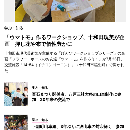
学ぶ・知る
「ウマトモ」作るワークショップ、十和田現美が企
画 押し花や布で個性豊かに
十和田市現代美術館が主催する「げんびワークショップシリーズ」の企
画「フラワー・ホースのお友達『ウマトモ』を作ろう！」が7月26日、
交流施設「14-54（イチヨンゴーヨン）」（十和田市稲生町）で開かれ
た。
学ぶ・知る
百石まつり関係者、八戸三社大祭の山車制作に参
加 20年来の交流で
学ぶ・知る
下組町山車組、3年ぶりに波山車の封印解く 参加