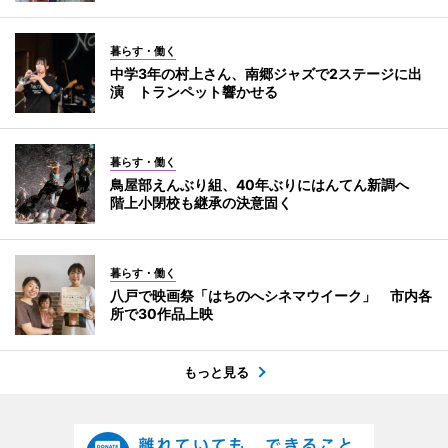
暮らす・働く
中学3年の村上さん、南郷ジャズで2ステージに出
演 トランペット響かせる
暮らす・働く
鳥屋部えんぶり組、40年ぶりにはんてん新調へ
階上小閉校も継承の決意固く
暮らす・働く
八戸で映画祭「はちのへシネマウイーク」 市内各
所で30作品上映
もっと見る