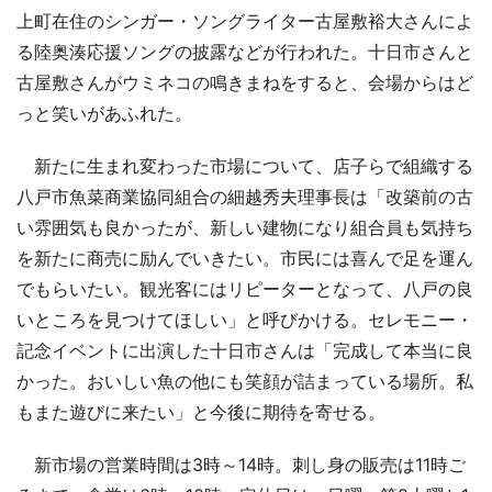
上町在住のシンガー・ソングライター古屋敷裕大さんによ
る陸奥湊応援ソングの披露などが行われた。十日市さんと
古屋敷さんがウミネコの鳴きまねをすると、会場からはど
っと笑いがあふれた。
新たに生まれ変わった市場について、店子らで組織する
八戸市魚菜商業協同組合の細越秀夫理事長は「改築前の古
い雰囲気も良かったが、新しい建物になり組合員も気持ち
を新たに商売に励んでいきたい。市民には喜んで足を運ん
でもらいたい。観光客にはリピーターとなって、八戸の良
いところを見つけてほしい」と呼びかける。セレモニー・
記念イベントに出演した十日市さんは「完成して本当に良
かった。おいしい魚の他にも笑顔が詰まっている場所。私
もまた遊びに来たい」と今後に期待を寄せる。
新市場の営業時間は3時～14時。刺し身の販売は11時ご