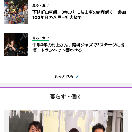
見る・遊ぶ
下組町山車組、3年ぶりに波山車の封印解く 参加
100年目の八戸三社大祭で
見る・遊ぶ
中学3年の村上さん、南郷ジャズで2ステージに出
演 トランペット響かせる
もっと見る
暮らす・働く