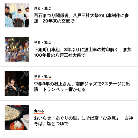
見る・遊ぶ
百石まつり関係者、八戸三社大祭の山車制作に参
加 20年来の交流で
見る・遊ぶ
下組町山車組、3年ぶりに波山車の封印解く 参加
100年目の八戸三社大祭で
見る・遊ぶ
中学3年の村上さん、南郷ジャズで2ステージに出
演 トランペット響かせる
食べる
おいらせ「あぐりの里」にそば店「ひみ庵」 白神
そば、塩とつゆで