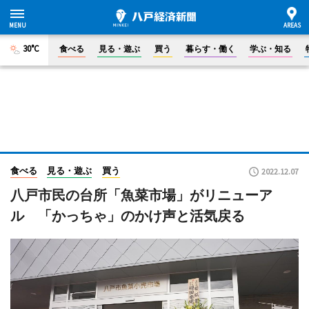
30°C
食べる
見る・遊ぶ
買う
暮らす・働く
学ぶ・知る
食べる
見る・遊ぶ
買う
2022.12.07
八戸市民の台所「魚菜市場」がリニューア
ル 「かっちゃ」のかけ声と活気戻る