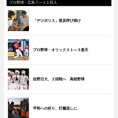
プロ野球・広島７―１１巨人
「デジポリス」普及呼び掛け
プロ野球・オリックス１―３楽天
佐野日大、２回戦へ 高校野球
平和への祈り、灯籠流しに