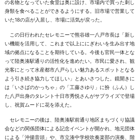
の名物となっていた食堂は奥に設け、市場内で買った刺し
身類を食べることができるようにする。旧市場で営業して
いた18の店が入居し、市場に活気が戻った。
この日行われたセレモニーで熊谷雄一八戸市長は「新し
い機能を活用して、これまで以上ににぎわいを生み出す地
域の拠点になることを期待している。今後も官民一体とな
って陸奥湊駅通りの活性化を進めたい。市民に愛され、観
光客にとって水産都市八戸らしい魅力あるスポットとなる
よう引き続き協力してほしい」とあいさつした。鏡開きに
は「いさばのかっちゃ」の「工藤さゆり」に扮（ふん）し
た八戸出身のタレント十日市秀悦さんがサプライズで登場
し、祝賀ムードに花を添えた。
セレモニーの後は、陸奥湊駅前通り地区まちづくり協議
会などの関係団体による記念イベントが開かれ、地元団体
による「沖揚音頭」や、市立湊中学校吹奏楽部の演奏、階