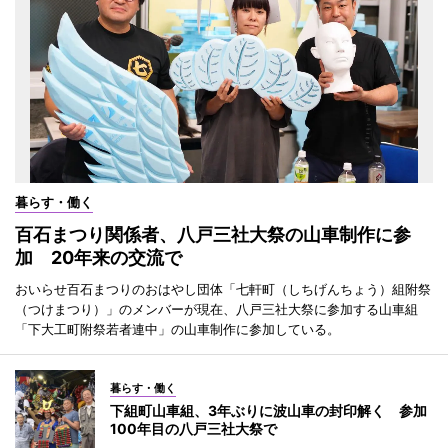
暮らす・働く
百石まつり関係者、八戸三社大祭の山車制作に参
加 20年来の交流で
おいらせ百石まつりのおはやし団体「七軒町（しちげんちょう）組附祭
（つけまつり）」のメンバーが現在、八戸三社大祭に参加する山車組
「下大工町附祭若者連中」の山車制作に参加している。
暮らす・働く
下組町山車組、3年ぶりに波山車の封印解く 参加
100年目の八戸三社大祭で