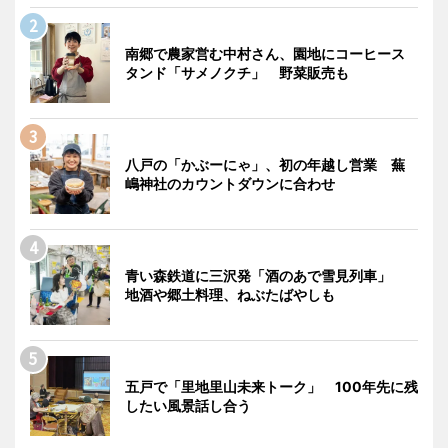
南郷で農家営む中村さん、園地にコーヒース
タンド「サメノクチ」 野菜販売も
八戸の「かぶーにゃ」、初の年越し営業 蕪
嶋神社のカウントダウンに合わせ
青い森鉄道に三沢発「酒のあで雪見列車」
地酒や郷土料理、ねぶたばやしも
五戸で「里地里山未来トーク」 100年先に残
したい風景話し合う