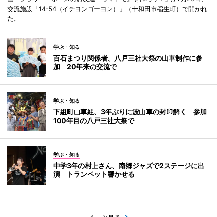
交流施設「14-54（イチヨンゴーヨン）」（十和田市稲生町）で開かれ
た。
学ぶ・知る
百石まつり関係者、八戸三社大祭の山車制作に参
加 20年来の交流で
学ぶ・知る
下組町山車組、3年ぶりに波山車の封印解く 参加
100年目の八戸三社大祭で
学ぶ・知る
中学3年の村上さん、南郷ジャズで2ステージに出
演 トランペット響かせる