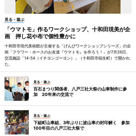
見る・遊ぶ
「ウマトモ」作るワークショップ、十和田現美が企
画 押し花や布で個性豊かに
十和田市現代美術館が主催する「げんびワークショップシリーズ」の企
画「フラワー・ホースのお友達『ウマトモ』を作ろう！」が7月26日、
交流施設「14-54（イチヨンゴーヨン）」（十和田市稲生町）で開かれ
た。
見る・遊ぶ
百石まつり関係者、八戸三社大祭の山車制作に参
加 20年来の交流で
見る・遊ぶ
下組町山車組、3年ぶりに波山車の封印解く 参加
100年目の八戸三社大祭で