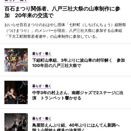
百石まつり関係者、八戸三社大祭の山車制作に参
加 20年来の交流で
おいらせ百石まつりのおはやし団体「七軒町（しちげんちょう）組附祭
（つけまつり）」のメンバーが現在、八戸三社大祭に参加する山車組
「下大工町附祭若者連中」の山車制作に参加している。
暮らす・働く
下組町山車組、3年ぶりに波山車の封印解く 参加
100年目の八戸三社大祭で
暮らす・働く
中学3年の村上さん、南郷ジャズで2ステージに出
演 トランペット響かせる
暮らす・働く
鳥屋部えんぶり組、40年ぶりにはんてん新調へ
階上小閉校も継承の決意固く