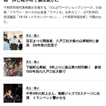
十和田市現代美術館が主催する「げんびワークショップシリーズ」の企
画「フラワー・ホースのお友達『ウマトモ』を作ろう！」が7月26日、
交流施設「14-54（イチヨンゴーヨン）」（十和田市稲生町）で開かれ
た。
見る・遊ぶ
百石まつり関係者、八戸三社大祭の山車制作に参
加 20年来の交流で
見る・遊ぶ
下組町山車組、3年ぶりに波山車の封印解く 参加
100年目の八戸三社大祭で
見る・遊ぶ
中学3年の村上さん、南郷ジャズで2ステージに出
演 トランペット響かせる