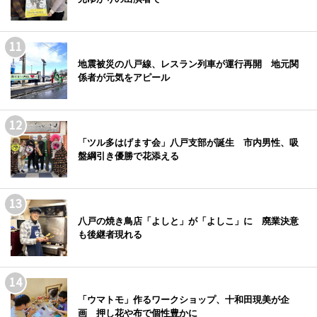
地震被災の八戸線、レスラン列車が運行再開 地元関
係者が元気をアピール
「ツル多はげます会」八戸支部が誕生 市内男性、吸
盤綱引き優勝で花添える
八戸の焼き鳥店「よしと」が「よしこ」に 廃業決意
も後継者現れる
「ウマトモ」作るワークショップ、十和田現美が企
画 押し花や布で個性豊かに