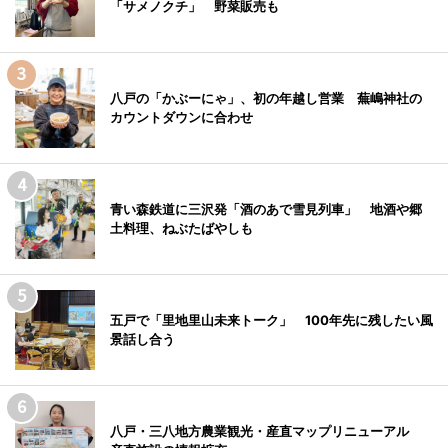
「サメノクチ」 野菜販売も
八戸の「かぶーにゃ」、初の年越し営業 蕪嶋神社の
カウントダウンに合わせ
青い森鉄道に三沢発「酒のあで雪見列車」 地酒や郷
土料理、ねぶたばやしも
五戸で「里地里山未来トーク」 100年先に残したい風
景話し合う
八戸・三八地方農業観光・産直マップリニューアル