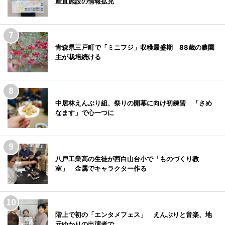
産直施設の情報拡充
青森県三戸町で「ミニフジ」収穫最盛期 88歳の農園
主が栽培続ける
中居林えんぶり組、祭りの開幕に向け初練習 「さめ
なます」で心一つに
八戸工業高の生徒が西白山台小で「ものづくり教
室」 金属でキャラクター作る
階上で初の「エンタメフェス」 えんぶりと音楽、地
元ゆかりの出演者で