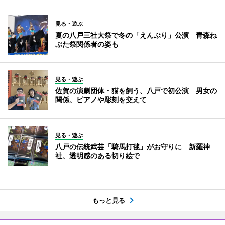
見る・遊ぶ
夏の八戸三社大祭で冬の「えんぶり」公演 青森ね
ぶた祭関係者の姿も
見る・遊ぶ
佐賀の演劇団体・猫を飼う、八戸で初公演 男女の
関係、ピアノや彫刻を交えて
見る・遊ぶ
八戸の伝統武芸「騎馬打毬」がお守りに 新羅神
社、透明感のある切り絵で
もっと見る