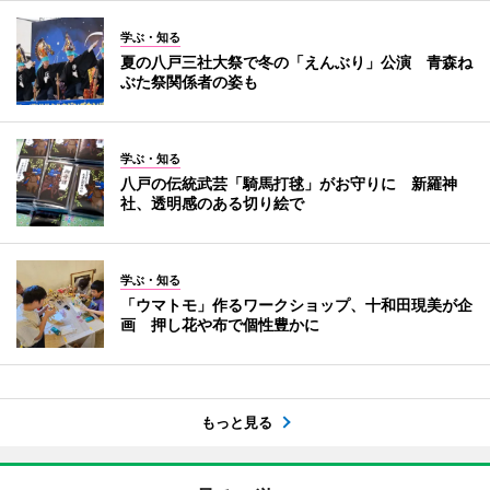
学ぶ・知る
夏の八戸三社大祭で冬の「えんぶり」公演 青森ね
ぶた祭関係者の姿も
学ぶ・知る
八戸の伝統武芸「騎馬打毬」がお守りに 新羅神
社、透明感のある切り絵で
学ぶ・知る
「ウマトモ」作るワークショップ、十和田現美が企
画 押し花や布で個性豊かに
もっと見る