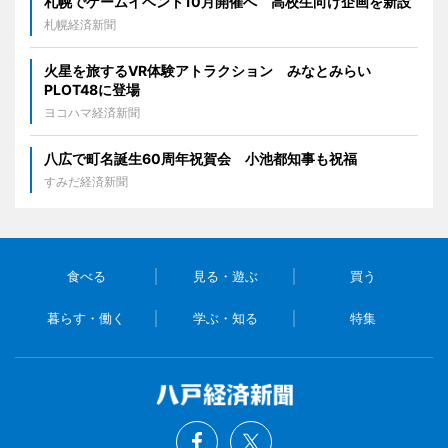
札幌でゲームイベント10月開催へ 高校生向け企画を新設
札幌経済新聞
火星を旅するVR体験アトラクション みなとみらい
PLOT48に登場
ヨコハマ経済新聞
八広で町名誕生60周年祝賀会 小池都知事も祝福
すみだ経済新聞
食べる
見る・遊ぶ
買う
暮らす・働く
学ぶ・知る
特集