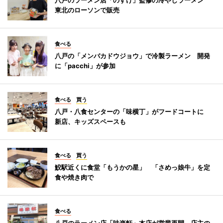
東北のローソンで販売
食べる
八戸の「メンバカドウジョウ」で冷製ラーメン 開発
に「pacchi」が参加
食べる
買う
八戸・八食センターの「味横丁」がフードコートに
新店、キッズスペースも
食べる
買う
鮫駅近くに食堂「もうかの星」 「さめっ娘牛」を定
食や焼き肉で
食べる
八戸のラーメン店「味楽軒」本店が営業再開 店主の