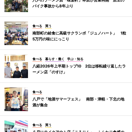
バイク事故から8年ぶり
食べる
買う
南部町の給食に高級サクランボ「ジュノハート」 1粒
5万円の味ににっこり
食べる
暮らす・働く
学ぶ・知る
八経2026年上半期トップ10 2位は移転繰り返したラ
ーメン店「のすけ」
食べる
八戸で「地酒サマーフェス」 南部・津軽・下北の地
酒が集合
食べる
買う
八戸にテイクアウト店「ころりん」 ふんわり食感の