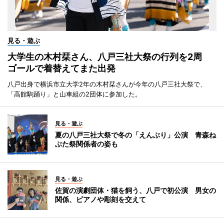
見る・遊ぶ
大学生の木村栞さん、八戸三社大祭の行列を2周
ゴールで着替えてまた出発
八戸出身で横浜市立大学2年の木村栞さんが今年の八戸三社大祭で、
「高館駒踊り」と山車組の2団体に参加した。
見る・遊ぶ
夏の八戸三社大祭で冬の「えんぶり」公演 青森ね
ぶた祭関係者の姿も
見る・遊ぶ
佐賀の演劇団体・猫を飼う、八戸で初公演 男女の
関係、ピアノや彫刻を交えて