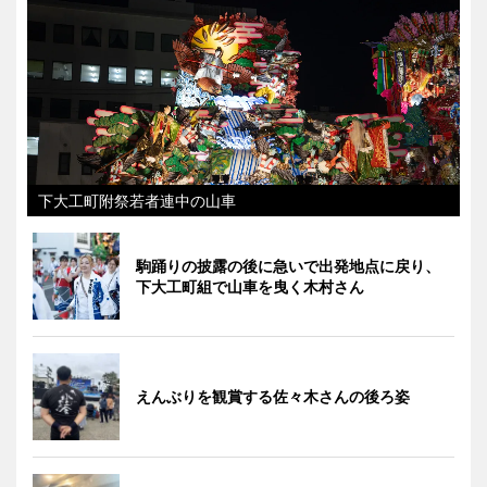
下大工町附祭若者連中の山車
駒踊りの披露の後に急いで出発地点に戻り、
下大工町組で山車を曳く木村さん
えんぶりを観賞する佐々木さんの後ろ姿