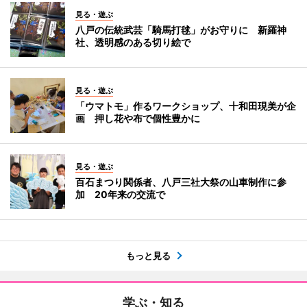
見る・遊ぶ
八戸の伝統武芸「騎馬打毬」がお守りに 新羅神
社、透明感のある切り絵で
見る・遊ぶ
「ウマトモ」作るワークショップ、十和田現美が企
画 押し花や布で個性豊かに
見る・遊ぶ
百石まつり関係者、八戸三社大祭の山車制作に参
加 20年来の交流で
もっと見る
学ぶ・知る