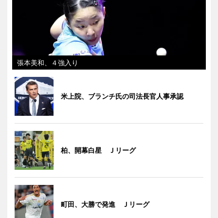
張本美和、４強入り
米上院、ブランチ氏の司法長官人事承認
柏、開幕白星 Ｊリーグ
町田、大勝で発進 Ｊリーグ