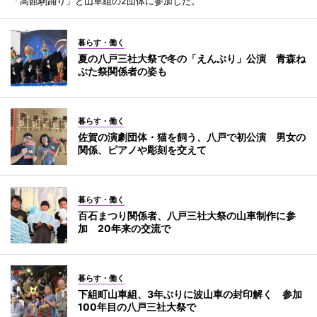
「高館駒踊り」と山車組の2団体に参加した。
暮らす・働く
夏の八戸三社大祭で冬の「えんぶり」公演 青森ね
ぶた祭関係者の姿も
暮らす・働く
佐賀の演劇団体・猫を飼う、八戸で初公演 男女の
関係、ピアノや彫刻を交えて
暮らす・働く
百石まつり関係者、八戸三社大祭の山車制作に参
加 20年来の交流で
暮らす・働く
下組町山車組、3年ぶりに波山車の封印解く 参加
100年目の八戸三社大祭で