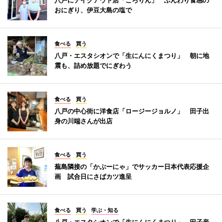
おにぎり、伊豆大島の塩で
食べる
買う
八戸・エスタシオンで「生にんにくまつり」 朝に地
震も、詰め放題でにぎわう
食べる
買う
八戸の中心街に洋食店「ロージージョルノ」 田子出
身の川端さんが出店
食べる
買う
蕪島隣接の「かぶーにゃ」でサッカー日本代表応援企
画 試合日にさばカツ進呈
食べる
買う
学ぶ・知る
八戸・エスタシオンで「生にんにくまつり」 田子産