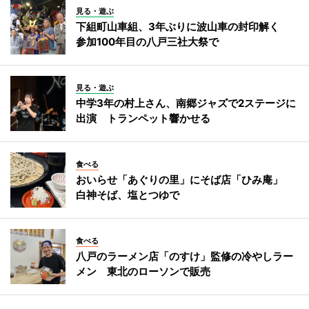
見る・遊ぶ
下組町山車組、3年ぶりに波山車の封印解く
参加100年目の八戸三社大祭で
見る・遊ぶ
中学3年の村上さん、南郷ジャズで2ステージに
出演 トランペット響かせる
食べる
おいらせ「あぐりの里」にそば店「ひみ庵」
白神そば、塩とつゆで
食べる
八戸のラーメン店「のすけ」監修の冷やしラー
メン 東北のローソンで販売