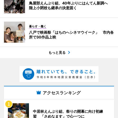
鳥屋部えんぶり組、40年ぶりにはんてん新調へ
階上小閉校も継承の決意固く
暮らす・働く
八戸で映画祭「はちのへシネマウイーク」 市内各
所で30作品上映
もっと見る
アクセスランキング
中居林えんぶり組、祭りの開幕に向け初練
習 「さめなます」で心一つに