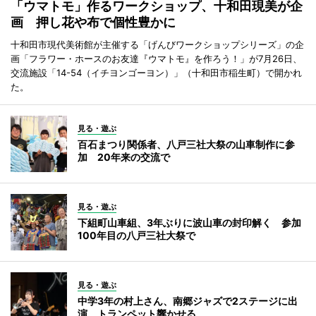
「ウマトモ」作るワークショップ、十和田現美が企
画 押し花や布で個性豊かに
十和田市現代美術館が主催する「げんびワークショップシリーズ」の企
画「フラワー・ホースのお友達『ウマトモ』を作ろう！」が7月26日、
交流施設「14-54（イチヨンゴーヨン）」（十和田市稲生町）で開かれ
た。
見る・遊ぶ
百石まつり関係者、八戸三社大祭の山車制作に参
加 20年来の交流で
見る・遊ぶ
下組町山車組、3年ぶりに波山車の封印解く 参加
100年目の八戸三社大祭で
見る・遊ぶ
中学3年の村上さん、南郷ジャズで2ステージに出
演 トランペット響かせる