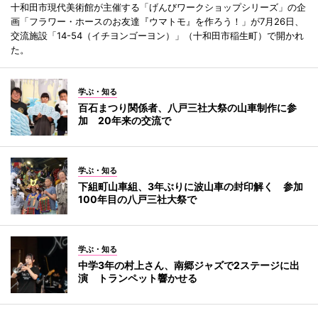
十和田市現代美術館が主催する「げんびワークショップシリーズ」の企
画「フラワー・ホースのお友達『ウマトモ』を作ろう！」が7月26日、
交流施設「14-54（イチヨンゴーヨン）」（十和田市稲生町）で開かれ
た。
学ぶ・知る
百石まつり関係者、八戸三社大祭の山車制作に参
加 20年来の交流で
学ぶ・知る
下組町山車組、3年ぶりに波山車の封印解く 参加
100年目の八戸三社大祭で
学ぶ・知る
中学3年の村上さん、南郷ジャズで2ステージに出
演 トランペット響かせる