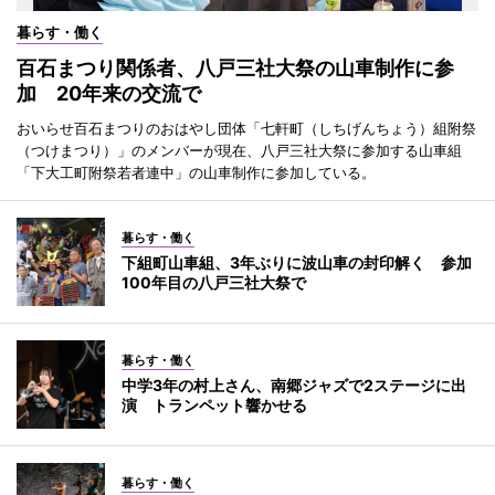
暮らす・働く
百石まつり関係者、八戸三社大祭の山車制作に参
加 20年来の交流で
おいらせ百石まつりのおはやし団体「七軒町（しちげんちょう）組附祭
（つけまつり）」のメンバーが現在、八戸三社大祭に参加する山車組
「下大工町附祭若者連中」の山車制作に参加している。
暮らす・働く
下組町山車組、3年ぶりに波山車の封印解く 参加
100年目の八戸三社大祭で
暮らす・働く
中学3年の村上さん、南郷ジャズで2ステージに出
演 トランペット響かせる
暮らす・働く