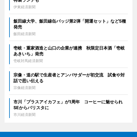
伊東経済新聞
飯田線大学、飯田線缶バッジ第2弾「開運セット」など5種
発売
飯田経済新聞
壱岐・重家酒造と山口の企業が連携 秋限定日本酒「壱岐
あきいち」発売
壱岐対馬経済新聞
宗像・道の駅で生産者とアンバサダーが初交流 試食や対
話で思い伝える
宗像経済新聞
市川「プラスアイカフェ」が1周年 コーヒーに魅せられ
SEからバリスタに
市川経済新聞