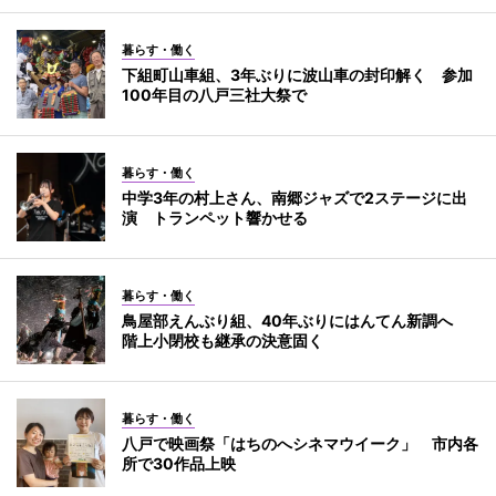
暮らす・働く
下組町山車組、3年ぶりに波山車の封印解く 参加
100年目の八戸三社大祭で
暮らす・働く
中学3年の村上さん、南郷ジャズで2ステージに出
演 トランペット響かせる
暮らす・働く
鳥屋部えんぶり組、40年ぶりにはんてん新調へ
階上小閉校も継承の決意固く
暮らす・働く
八戸で映画祭「はちのへシネマウイーク」 市内各
所で30作品上映