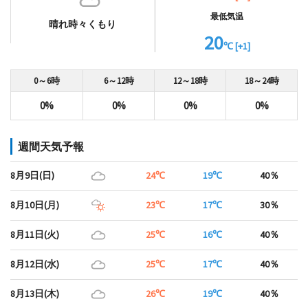
最低気温
晴れ時々くもり
20
℃ [+1]
0～6時
6～12時
12～18時
18～24時
0%
0%
0%
0%
週間天気予報
8月9日(日)
24℃
19℃
40％
8月10日(月)
23℃
17℃
30％
8月11日(火)
25℃
16℃
40％
8月12日(水)
25℃
17℃
40％
8月13日(木)
26℃
19℃
40％