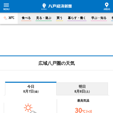
30°C
食べる
見る・遊ぶ
買う
暮らす・働く
学ぶ・知る
広域八戸圏の天気
今日
明日
8月7日
8月8日
(金)
(土)
最高気温
30
℃ [+3]