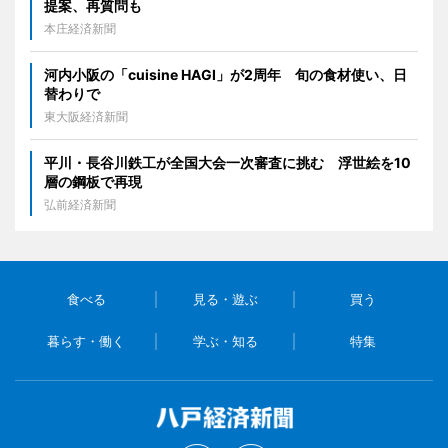
提案、再質問も
本庄経済新聞
河内小阪の「cuisine HAGI」が2周年 旬の食材使い、日
替わりで
東大阪経済新聞
平川・長谷川鉄工が全国大会一次審査に挑む 浮世絵を10
層の鋼板で再現
弘前経済新聞
食べる
見る・遊ぶ
買う
暮らす・働く
学ぶ・知る
特集