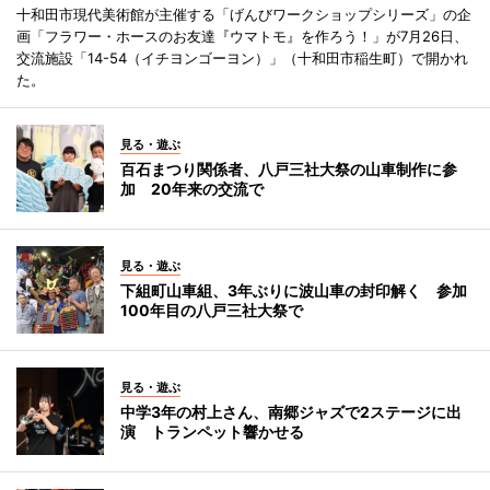
十和田市現代美術館が主催する「げんびワークショップシリーズ」の企
画「フラワー・ホースのお友達『ウマトモ』を作ろう！」が7月26日、
交流施設「14-54（イチヨンゴーヨン）」（十和田市稲生町）で開かれ
た。
見る・遊ぶ
百石まつり関係者、八戸三社大祭の山車制作に参
加 20年来の交流で
見る・遊ぶ
下組町山車組、3年ぶりに波山車の封印解く 参加
100年目の八戸三社大祭で
見る・遊ぶ
中学3年の村上さん、南郷ジャズで2ステージに出
演 トランペット響かせる