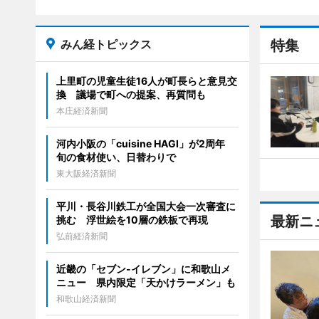
みん経トピックス
特集
上里町の児童生徒16人が町長らと意見交
換 議場で町への提案、再質問も
本庄経済新聞
河内小阪の「cuisine HAGI」が2周年
旬の食材使い、日替わりで
東大阪経済新聞
平川・長谷川鉄工が全国大会一次審査に
最新ニ
挑む 浮世絵を10層の鉄板で再現
弘前経済新聞
近畿の「セブン-イレブン」に和歌山メ
ニュー 県内限定「天かけラーメン」も
和歌山経済新聞