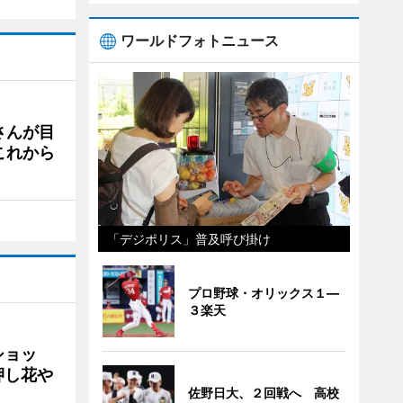
ワールドフォトニュース
さんが目
これから
「デジポリス」普及呼び掛け
プロ野球・オリックス１―
３楽天
ショッ
押し花や
佐野日大、２回戦へ 高校