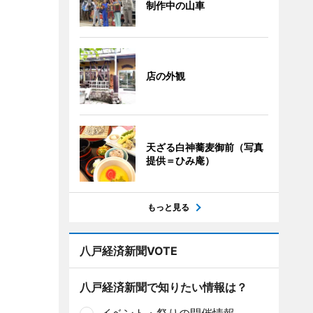
制作中の山車
店の外観
天ざる白神蕎麦御前（写真
提供＝ひみ庵）
もっと見る
八戸経済新聞VOTE
八戸経済新聞で知りたい情報は？