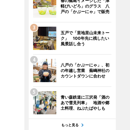
春の蕪島イメージした「津
軽びいどろ」のグラス 八
戸の「かぶーにゃ」で販売
五戸で「里地里山未来トー
ク」 100年先に残したい
風景話し合う
八戸の「かぶーにゃ」、初
の年越し営業 蕪嶋神社の
カウントダウンに合わせ
青い森鉄道に三沢発「酒の
あで雪見列車」 地酒や郷
土料理、ねぶたばやしも
もっと見る