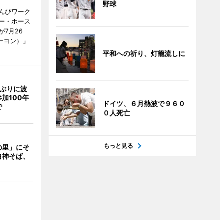
野球
んびワーク
ー・ホース
7月26
ーヨン）」
平和への祈り、灯籠流しに
年ぶりに波
加100年
ドイツ、６月熱波で９６０
で
０人死亡
もっと見る
の里」にそ
白神そば、