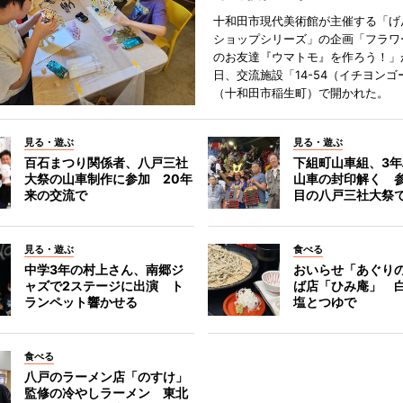
十和田市現代美術館が主催する「げ
ショップシリーズ」の企画「フラワ
のお友達『ウマトモ』を作ろう！」が
日、交流施設「14-54（イチヨンゴ
（十和田市稲生町）で開かれた。
見る・遊ぶ
見る・遊ぶ
百石まつり関係者、八戸三社
下組町山車組、3
大祭の山車制作に参加 20年
山車の封印解く 参
来の交流で
目の八戸三社大祭
見る・遊ぶ
食べる
中学3年の村上さん、南郷ジ
おいらせ「あぐり
ャズで2ステージに出演 ト
ば店「ひみ庵」 
ランペット響かせる
塩とつゆで
食べる
八戸のラーメン店「のすけ」
監修の冷やしラーメン 東北