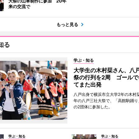
大祭の山車制作に参加 20年
来の交流で
もっと見る
知る
学ぶ・知る
大学生の木村栞さん、八
祭の行列を2周 ゴールで
てまた出発
八戸出身で横浜市立大学2年の木村
年の八戸三社大祭で、「高館駒踊り
の2団体に参加した。
学ぶ・知る
学ぶ・知る