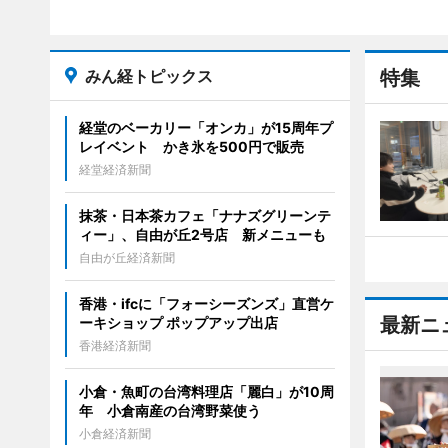
みん経トピックス
特集
経堂のベーカリー「オンカ」が15周年プ
レイベント かき氷を500円で販売
経堂経済新聞
抹茶・日本茶カフェ「ナナズグリーンテ
ィー」、自由が丘2号店 新メニューも
自由が丘経済新聞
香港・ifcに「フォーシーズンズ」直営ケ
最新ニ
ーキショップ ポップアップ出店
香港経済新聞
小倉・魚町の台湾料理店「麗白」が10周
年 小倉南産の台湾野菜使う
小倉経済新聞