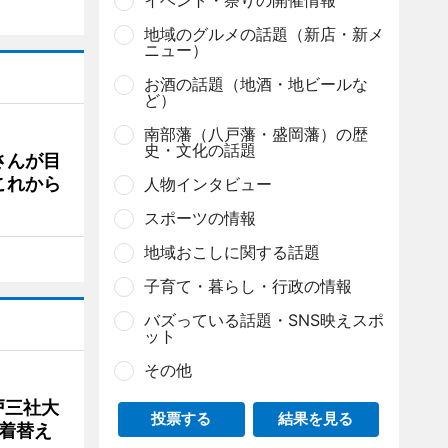
イベント・祭りの開催情報
地域のグルメの話題（新店・新メ
ニュー）
お酒の話題（地酒・地ビールな
ど）
南部藩（八戸藩・盛岡藩）の歴
史・文化の話題
さんが目
これから
人物インタビュー
スポーツの情報
地域おこしに関する話題
子育て・暮らし・行政の情報
バズっている話題・SNS映えスポ
ット
その他
戸三社大
投票する
結果を見る
着替え