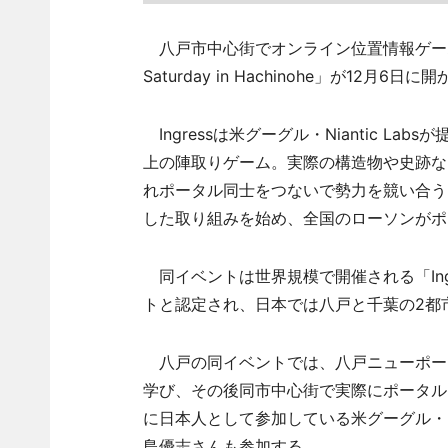
八戸市中心街でオンライン位置情報ゲームIngr
Saturday in Hachinohe」が12月6日に
Ingressは米グーグル・Niantic L
上の陣取りゲーム。実際の構造物や史跡な
れポータル同士をつないで勢力を競い合う
した取り組みを始め、全国のローソンがポ
同イベントは世界規模で開催される「Ingres
トと認定され、日本では八戸と千葉の2都
八戸の同イベントでは、八戸ニューポー
学び、その後同市中心街で実際にポータル
に日本人として参加している米グーグル・Nia
島優志さんも参加する。