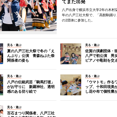
てまた出発
八戸出身で横浜市立大学2年の木村
年の八戸三社大祭で、「高館駒踊り
の2団体に参加した。
見る・遊ぶ
見る・遊ぶ
夏の八戸三社大祭で冬の「え
佐賀の演劇団体・
んぶり」公演 青森ねぶた祭
八戸で初公演 男
関係者の姿も
ピアノや彫刻を交
見る・遊ぶ
見る・遊ぶ
八戸の伝統武芸「騎馬打毬」
「ウマトモ」作る
がお守りに 新羅神社、透明
ップ、十和田現美
感のある切り絵で
し花や布で個性豊
見る・遊ぶ
百石まつり関係者、八戸三社