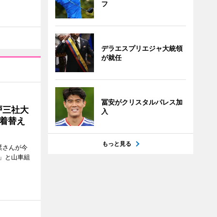
フ
デラエスプリエジャ大統領
が就任
冨安がクリスタルパレス加
戸三社大
入
着替え
もっと見る
栞さんが今
」と山車組