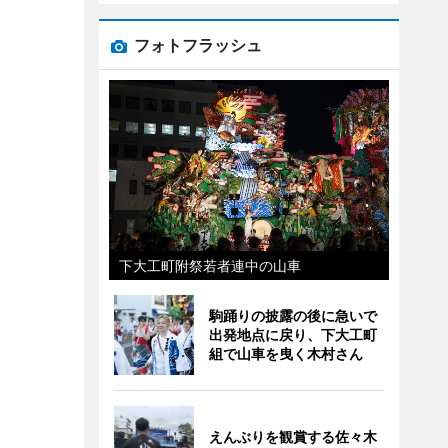
フォトフラッシュ
下大工町附祭若者連中の山車
駒踊りの披露の後に急いで
出発地点に戻り、下大工町
組で山車を曳く木村さん
えんぶりを観賞する佐々木