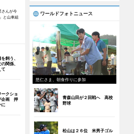
栞さんが今
ワールドフォトニュース
」と山車組
猫を飼う、
女の関係、
えて
悠仁さま、朝食作りに参加
ワークショ
青森山田が２回戦へ 高校
が企画 押
野球
かに
松山は２６位 米男子ゴル