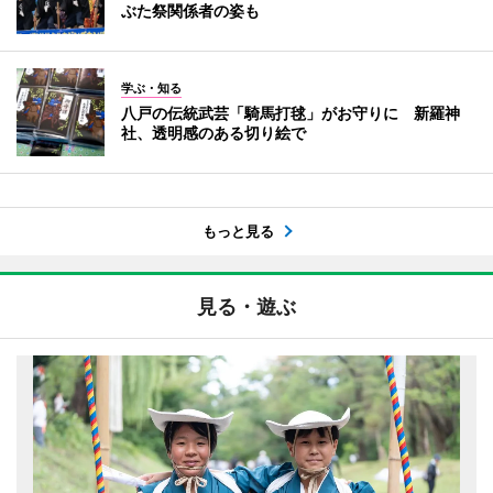
ぶた祭関係者の姿も
学ぶ・知る
八戸の伝統武芸「騎馬打毬」がお守りに 新羅神
社、透明感のある切り絵で
もっと見る
見る・遊ぶ