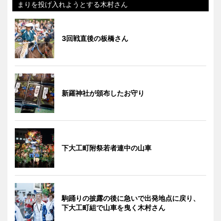
まりを投げ入れようとする木村さん
3回戦直後の板橋さん
新羅神社が頒布したお守り
下大工町附祭若者連中の山車
駒踊りの披露の後に急いで出発地点に戻り、
下大工町組で山車を曳く木村さん