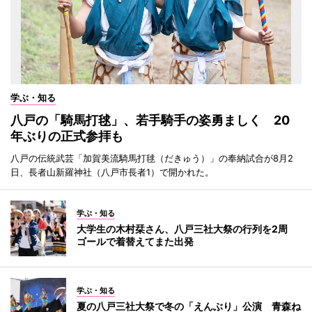
学ぶ・知る
八戸の「騎馬打毬」、若手騎手の姿勇ましく 20
年ぶりの正式参拝も
八戸の伝統武芸「加賀美流騎馬打毬（だきゅう）」の奉納試合が8月2
日、長者山新羅神社（八戸市長者1）で開かれた。
学ぶ・知る
大学生の木村栞さん、八戸三社大祭の行列を2周
ゴールで着替えてまた出発
学ぶ・知る
夏の八戸三社大祭で冬の「えんぶり」公演 青森ね