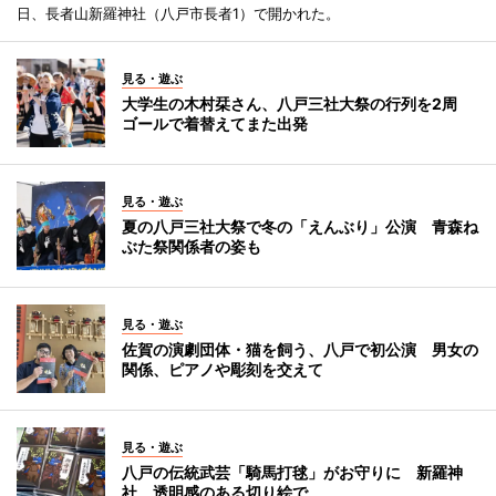
日、長者山新羅神社（八戸市長者1）で開かれた。
見る・遊ぶ
大学生の木村栞さん、八戸三社大祭の行列を2周
ゴールで着替えてまた出発
見る・遊ぶ
夏の八戸三社大祭で冬の「えんぶり」公演 青森ね
ぶた祭関係者の姿も
見る・遊ぶ
佐賀の演劇団体・猫を飼う、八戸で初公演 男女の
関係、ピアノや彫刻を交えて
見る・遊ぶ
八戸の伝統武芸「騎馬打毬」がお守りに 新羅神
社、透明感のある切り絵で