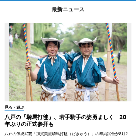
最新ニュース
見る・遊ぶ
八戸の「騎馬打毬」、若手騎手の姿勇ましく 20
年ぶりの正式参拝も
八戸の伝統武芸「加賀美流騎馬打毬（だきゅう）」の奉納試合が8月2