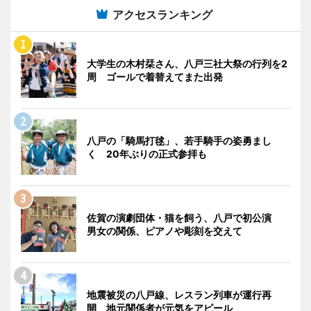
アクセスランキング
大学生の木村栞さん、八戸三社大祭の行列を2
周 ゴールで着替えてまた出発
八戸の「騎馬打毬」、若手騎手の姿勇まし
く 20年ぶりの正式参拝も
佐賀の演劇団体・猫を飼う、八戸で初公演
男女の関係、ピアノや彫刻を交えて
地震被災の八戸線、レスラン列車が運行再
開 地元関係者が元気をアピール