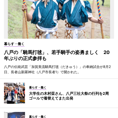
暮らす・働く
八戸の「騎馬打毬」、若手騎手の姿勇ましく 20
年ぶりの正式参拝も
八戸の伝統武芸「加賀美流騎馬打毬（だきゅう）」の奉納試合が8月2
日、長者山新羅神社（八戸市長者1）で開かれた。
暮らす・働く
大学生の木村栞さん、八戸三社大祭の行列を2周
ゴールで着替えてまた出発
暮らす・働く