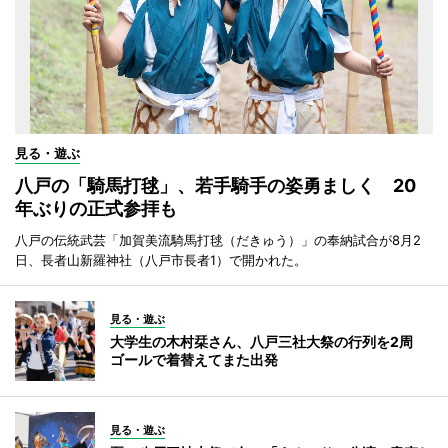
見る・遊ぶ
八戸の「騎馬打毬」、若手騎手の姿勇ましく 20
年ぶりの正式参拝も
八戸の伝統武芸「加賀美流騎馬打毬（だきゅう）」の奉納試合が8月2
日、長者山新羅神社（八戸市長者1）で開かれた。
見る・遊ぶ
大学生の木村栞さん、八戸三社大祭の行列を2周
ゴールで着替えてまた出発
見る・遊ぶ