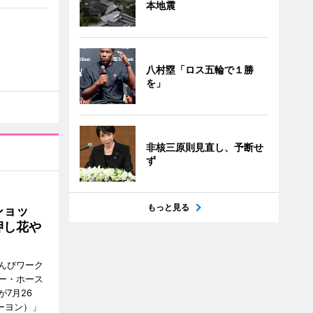
本地震
八村塁「ロス五輪で１勝
を」
非核三原則見直し、予断せ
ず
もっと見る
ショッ
押し花や
んびワーク
ー・ホース
7月26
ーヨン）」