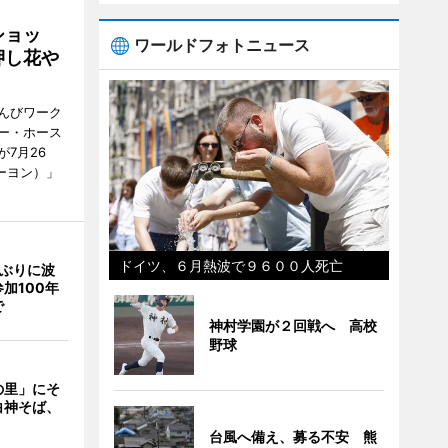
ショッ
ワールドフォトニュース
押し花や
んびワーク
ー・ホース
7月26
ーヨン）」
ドイツ、６月熱波で９６００人死亡
年ぶりに波
加100年
で
神村学園が２回戦へ 高校
野球
の里」にそ
白神そば、
台風へ備え、募る不安 熊