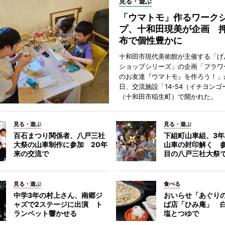
見る・遊ぶ
「ウマトモ」作るワーク
プ、十和田現美が企画 
布で個性豊かに
十和田市現代美術館が主催する「げ
ショップシリーズ」の企画「フラワ
のお友達『ウマトモ』を作ろう！」が
日、交流施設「14-54（イチヨンゴ
（十和田市稲生町）で開かれた。
見る・遊ぶ
見る・遊ぶ
百石まつり関係者、八戸三社
下組町山車組、3
大祭の山車制作に参加 20年
山車の封印解く 参
来の交流で
目の八戸三社大祭
見る・遊ぶ
食べる
中学3年の村上さん、南郷ジ
おいらせ「あぐり
ャズで2ステージに出演 ト
ば店「ひみ庵」 
ランペット響かせる
塩とつゆで