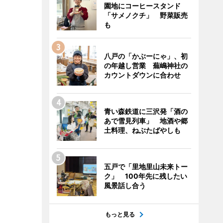
園地にコーヒースタンド
「サメノクチ」 野菜販売
も
八戸の「かぶーにゃ」、初
の年越し営業 蕪嶋神社の
カウントダウンに合わせ
青い森鉄道に三沢発「酒の
あで雪見列車」 地酒や郷
土料理、ねぶたばやしも
五戸で「里地里山未来トー
ク」 100年先に残したい
風景話し合う
もっと見る