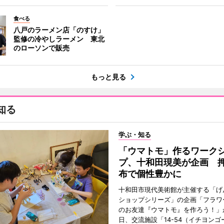
食べる
八戸のラーメン店「のすけ」
監修の冷やしラーメン 東北
のローソンで販売
もっと見る
知る
学ぶ・知る
「ウマトモ」作るワーク
プ、十和田現美が企画 
布で個性豊かに
十和田市現代美術館が主催する「げ
ショップシリーズ」の企画「フラワ
のお友達『ウマトモ』を作ろう！」が
日、交流施設「14-54（イチヨンゴ