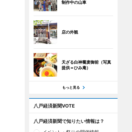
制作中の山車
店の外観
天ざる白神蕎麦御前（写真
提供＝ひみ庵）
もっと見る
八戸経済新聞VOTE
八戸経済新聞で知りたい情報は？