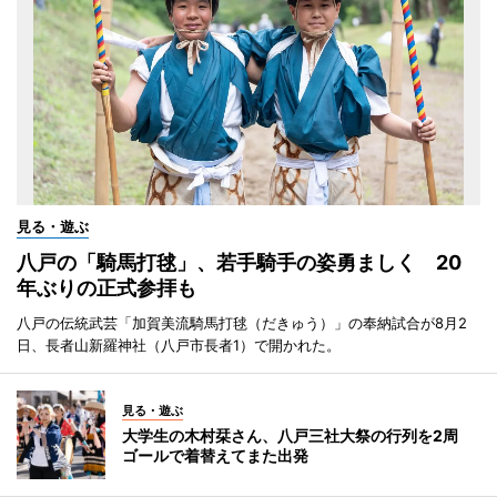
見る・遊ぶ
八戸の「騎馬打毬」、若手騎手の姿勇ましく 20
年ぶりの正式参拝も
八戸の伝統武芸「加賀美流騎馬打毬（だきゅう）」の奉納試合が8月2
日、長者山新羅神社（八戸市長者1）で開かれた。
見る・遊ぶ
大学生の木村栞さん、八戸三社大祭の行列を2周
ゴールで着替えてまた出発