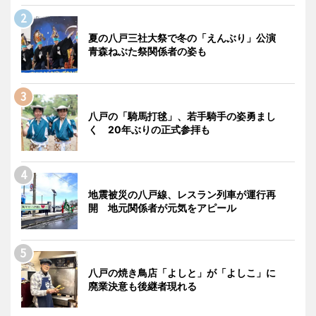
夏の八戸三社大祭で冬の「えんぶり」公演
青森ねぶた祭関係者の姿も
八戸の「騎馬打毬」、若手騎手の姿勇まし
く 20年ぶりの正式参拝も
地震被災の八戸線、レスラン列車が運行再
開 地元関係者が元気をアピール
八戸の焼き鳥店「よしと」が「よしこ」に
廃業決意も後継者現れる