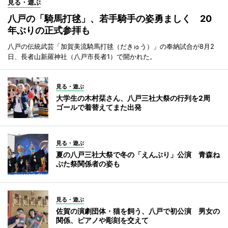
見る・遊ぶ
八戸の「騎馬打毬」、若手騎手の姿勇ましく 20
年ぶりの正式参拝も
八戸の伝統武芸「加賀美流騎馬打毬（だきゅう）」の奉納試合が8月2
日、長者山新羅神社（八戸市長者1）で開かれた。
見る・遊ぶ
大学生の木村栞さん、八戸三社大祭の行列を2周
ゴールで着替えてまた出発
見る・遊ぶ
夏の八戸三社大祭で冬の「えんぶり」公演 青森ね
ぶた祭関係者の姿も
見る・遊ぶ
佐賀の演劇団体・猫を飼う、八戸で初公演 男女の
関係、ピアノや彫刻を交えて