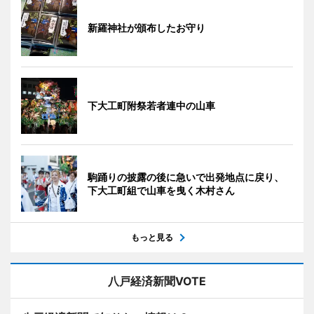
新羅神社が頒布したお守り
下大工町附祭若者連中の山車
駒踊りの披露の後に急いで出発地点に戻り、
下大工町組で山車を曳く木村さん
もっと見る
八戸経済新聞VOTE