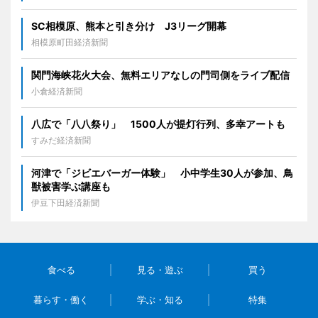
SC相模原、熊本と引き分け J3リーグ開幕
相模原町田経済新聞
関門海峡花火大会、無料エリアなしの門司側をライブ配信
小倉経済新聞
八広で「八八祭り」 1500人が提灯行列、多幸アートも
すみだ経済新聞
河津で「ジビエバーガー体験」 小中学生30人が参加、鳥
獣被害学ぶ講座も
伊豆下田経済新聞
食べる
見る・遊ぶ
買う
暮らす・働く
学ぶ・知る
特集