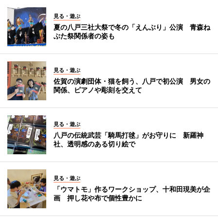
見る・遊ぶ
夏の八戸三社大祭で冬の「えんぶり」公演 青森ね
ぶた祭関係者の姿も
見る・遊ぶ
佐賀の演劇団体・猫を飼う、八戸で初公演 男女の
関係、ピアノや彫刻を交えて
見る・遊ぶ
八戸の伝統武芸「騎馬打毬」がお守りに 新羅神
社、透明感のある切り絵で
見る・遊ぶ
「ウマトモ」作るワークショップ、十和田現美が企
画 押し花や布で個性豊かに