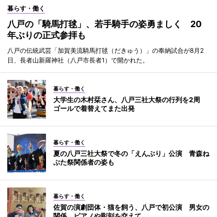
暮らす・働く
八戸の「騎馬打毬」、若手騎手の姿勇ましく 20
年ぶりの正式参拝も
八戸の伝統武芸「加賀美流騎馬打毬（だきゅう）」の奉納試合が8月2
日、長者山新羅神社（八戸市長者1）で開かれた。
暮らす・働く
大学生の木村栞さん、八戸三社大祭の行列を2周
ゴールで着替えてまた出発
暮らす・働く
夏の八戸三社大祭で冬の「えんぶり」公演 青森ね
ぶた祭関係者の姿も
暮らす・働く
佐賀の演劇団体・猫を飼う、八戸で初公演 男女の
関係、ピアノや彫刻を交えて