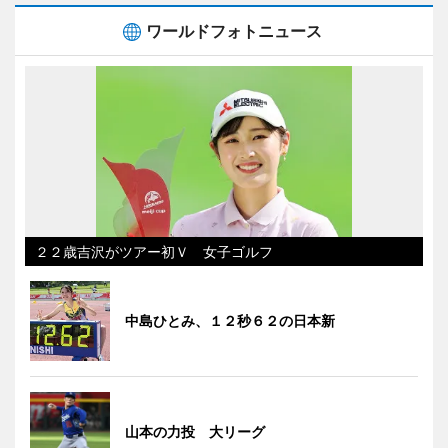
ワールドフォトニュース
２２歳吉沢がツアー初Ｖ 女子ゴルフ
中島ひとみ、１２秒６２の日本新
山本の力投 大リーグ