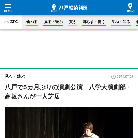
23°C
食べる
見る・遊ぶ
買う
暮らす・働く
学ぶ・知る
見る・遊ぶ
2020.07.27
八戸で5カ月ぶりの演劇公演 八学大演劇部・
高坂さんが一人芝居