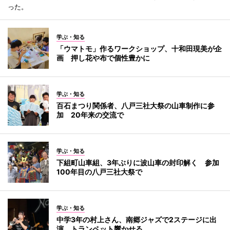
った。
学ぶ・知る
「ウマトモ」作るワークショップ、十和田現美が企
画 押し花や布で個性豊かに
学ぶ・知る
百石まつり関係者、八戸三社大祭の山車制作に参
加 20年来の交流で
学ぶ・知る
下組町山車組、3年ぶりに波山車の封印解く 参加
100年目の八戸三社大祭で
学ぶ・知る
中学3年の村上さん、南郷ジャズで2ステージに出
演 トランペット響かせる