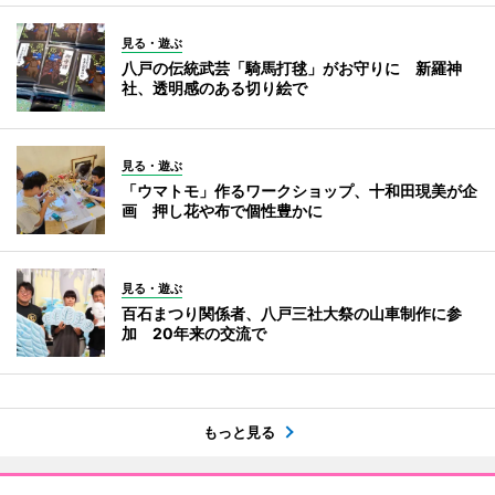
見る・遊ぶ
八戸の伝統武芸「騎馬打毬」がお守りに 新羅神
社、透明感のある切り絵で
見る・遊ぶ
「ウマトモ」作るワークショップ、十和田現美が企
画 押し花や布で個性豊かに
見る・遊ぶ
百石まつり関係者、八戸三社大祭の山車制作に参
加 20年来の交流で
もっと見る