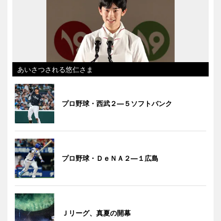
あいさつされる悠仁さま
プロ野球・西武２―５ソフトバンク
プロ野球・ＤｅＮＡ２―１広島
Ｊリーグ、真夏の開幕