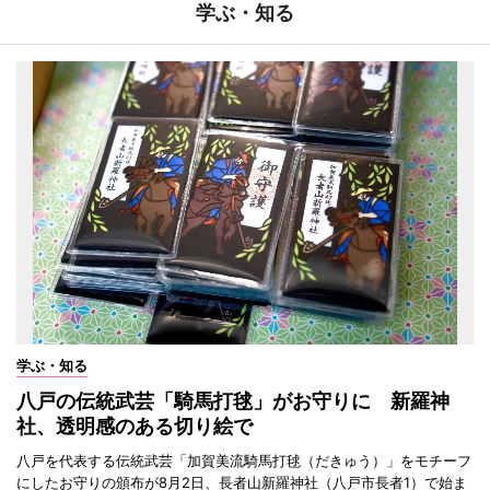
学ぶ・知る
学ぶ・知る
八戸の伝統武芸「騎馬打毬」がお守りに 新羅神
社、透明感のある切り絵で
八戸を代表する伝統武芸「加賀美流騎馬打毬（だきゅう）」をモチーフ
にしたお守りの頒布が8月2日、長者山新羅神社（八戸市長者1）で始ま