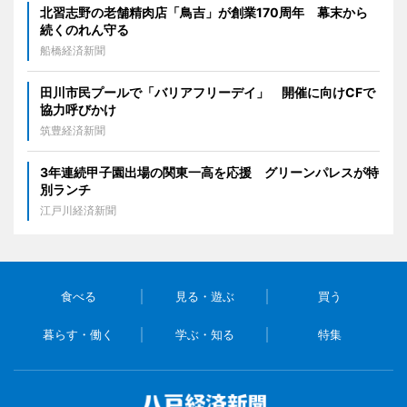
北習志野の老舗精肉店「鳥吉」が創業170周年 幕末から
続くのれん守る
船橋経済新聞
田川市民プールで「バリアフリーデイ」 開催に向けCFで
協力呼びかけ
筑豊経済新聞
3年連続甲子園出場の関東一高を応援 グリーンパレスが特
別ランチ
江戸川経済新聞
食べる
見る・遊ぶ
買う
暮らす・働く
学ぶ・知る
特集