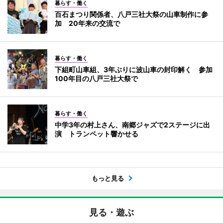
暮らす・働く
百石まつり関係者、八戸三社大祭の山車制作に参
加 20年来の交流で
暮らす・働く
下組町山車組、3年ぶりに波山車の封印解く 参加
100年目の八戸三社大祭で
暮らす・働く
中学3年の村上さん、南郷ジャズで2ステージに出
演 トランペット響かせる
もっと見る
見る・遊ぶ