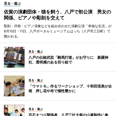
見る・遊ぶ
佐賀の演劇団体・猫を飼う、八戸で初公演 男女の
関係、ピアノや彫刻を交えて
彫刻・洋画・ピアノ演奏などを組み合わせた演劇公演「幸福な生活」が
8月10日・11日、八戸ポータルミュージアムはっち（八戸市三日町）で
開かれる。
見る・遊ぶ
八戸の伝統武芸「騎馬打毬」がお守りに 新羅神
社、透明感のある切り絵で
見る・遊ぶ
「ウマトモ」作るワークショップ、十和田現美が企
画 押し花や布で個性豊かに
見る・遊ぶ
百石まつり関係者、八戸三社大祭の山車制作に参