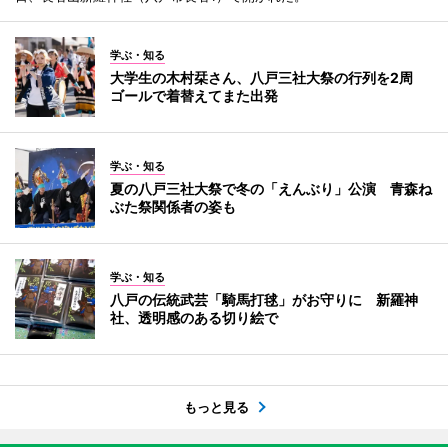
学ぶ・知る
大学生の木村栞さん、八戸三社大祭の行列を2周
ゴールで着替えてまた出発
学ぶ・知る
夏の八戸三社大祭で冬の「えんぶり」公演 青森ね
ぶた祭関係者の姿も
学ぶ・知る
八戸の伝統武芸「騎馬打毬」がお守りに 新羅神
社、透明感のある切り絵で
もっと見る