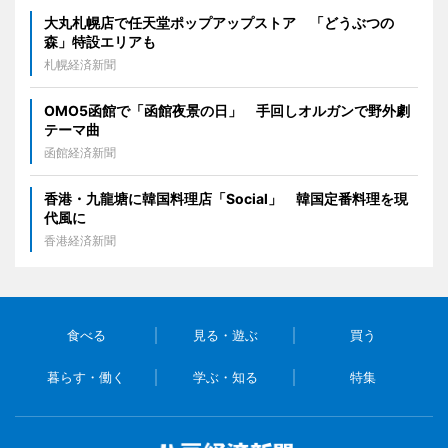
大丸札幌店で任天堂ポップアップストア 「どうぶつの
森」特設エリアも
札幌経済新聞
OMO5函館で「函館夜景の日」 手回しオルガンで野外劇
テーマ曲
函館経済新聞
香港・九龍塘に韓国料理店「Social」 韓国定番料理を現
代風に
香港経済新聞
食べる
見る・遊ぶ
買う
暮らす・働く
学ぶ・知る
特集