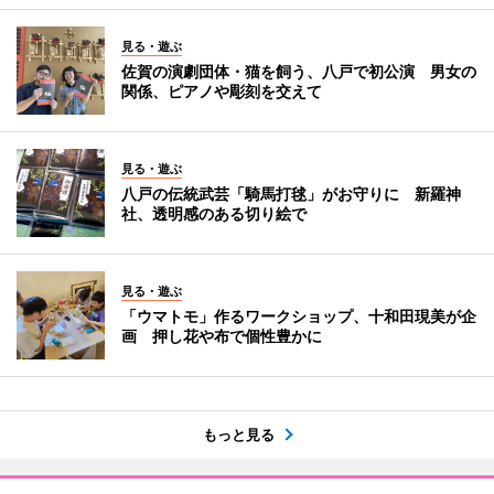
見る・遊ぶ
佐賀の演劇団体・猫を飼う、八戸で初公演 男女の
関係、ピアノや彫刻を交えて
見る・遊ぶ
八戸の伝統武芸「騎馬打毬」がお守りに 新羅神
社、透明感のある切り絵で
見る・遊ぶ
「ウマトモ」作るワークショップ、十和田現美が企
画 押し花や布で個性豊かに
もっと見る