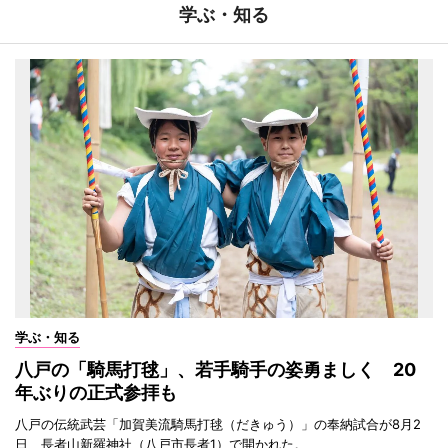
学ぶ・知る
学ぶ・知る
八戸の「騎馬打毬」、若手騎手の姿勇ましく 20
年ぶりの正式参拝も
八戸の伝統武芸「加賀美流騎馬打毬（だきゅう）」の奉納試合が8月2
日、長者山新羅神社（八戸市長者1）で開かれた。