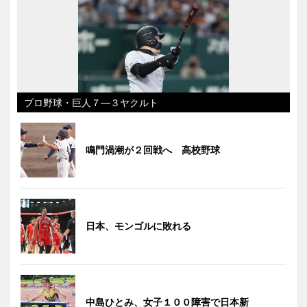
プロ野球・巨人７―３ヤクルト
鳴門渦潮が２回戦へ 高校野球
日本、モンゴルに敗れる
中島ひとみ、女子１００障害で日本新