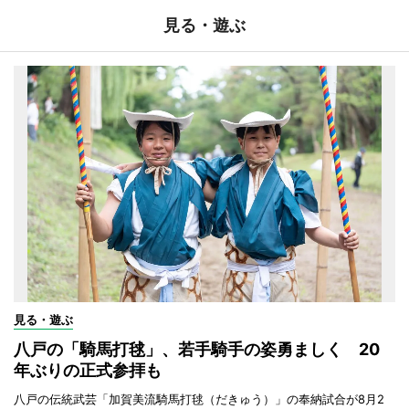
見る・遊ぶ
見る・遊ぶ
八戸の「騎馬打毬」、若手騎手の姿勇ましく 20
年ぶりの正式参拝も
八戸の伝統武芸「加賀美流騎馬打毬（だきゅう）」の奉納試合が8月2