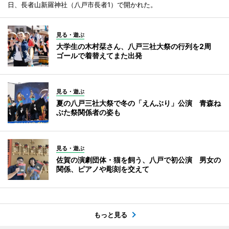
日、長者山新羅神社（八戸市長者1）で開かれた。
見る・遊ぶ
大学生の木村栞さん、八戸三社大祭の行列を2周
ゴールで着替えてまた出発
見る・遊ぶ
夏の八戸三社大祭で冬の「えんぶり」公演 青森ね
ぶた祭関係者の姿も
見る・遊ぶ
佐賀の演劇団体・猫を飼う、八戸で初公演 男女の
関係、ピアノや彫刻を交えて
もっと見る