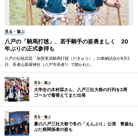
見る・遊ぶ
八戸の「騎馬打毬」、若手騎手の姿勇ましく 20
年ぶりの正式参拝も
八戸の伝統武芸「加賀美流騎馬打毬（だきゅう）」の奉納試合が8月2
日、長者山新羅神社（八戸市長者1）で開かれた。
見る・遊ぶ
大学生の木村栞さん、八戸三社大祭の行列を2周
ゴールで着替えてまた出発
見る・遊ぶ
夏の八戸三社大祭で冬の「えんぶり」公演 青森ね
ぶた祭関係者の姿も