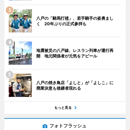
八戸の「騎馬打毬」、若手騎手の姿勇まし
く 20年ぶりの正式参拝も
地震被災の八戸線、レスラン列車が運行再
開 地元関係者が元気をアピール
八戸の焼き鳥店「よしと」が「よしこ」に
廃業決意も後継者現れる
もっと見る
フォトフラッシュ