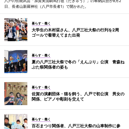
八戸の伝統武芸「加賀美流騎馬打毬（だきゅう）」の奉納試合が8月2
日、長者山新羅神社（八戸市長者1）で開かれた。
暮らす・働く
大学生の木村栞さん、八戸三社大祭の行列を2周
ゴールで着替えてまた出発
暮らす・働く
夏の八戸三社大祭で冬の「えんぶり」公演 青森ね
ぶた祭関係者の姿も
暮らす・働く
佐賀の演劇団体・猫を飼う、八戸で初公演 男女の
関係、ピアノや彫刻を交えて
暮らす・働く
百石まつり関係者、八戸三社大祭の山車制作に参