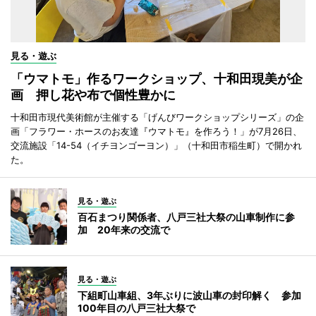
見る・遊ぶ
「ウマトモ」作るワークショップ、十和田現美が企
画 押し花や布で個性豊かに
十和田市現代美術館が主催する「げんびワークショップシリーズ」の企
画「フラワー・ホースのお友達『ウマトモ』を作ろう！」が7月26日、
交流施設「14-54（イチヨンゴーヨン）」（十和田市稲生町）で開かれ
た。
見る・遊ぶ
百石まつり関係者、八戸三社大祭の山車制作に参
加 20年来の交流で
見る・遊ぶ
下組町山車組、3年ぶりに波山車の封印解く 参加
100年目の八戸三社大祭で