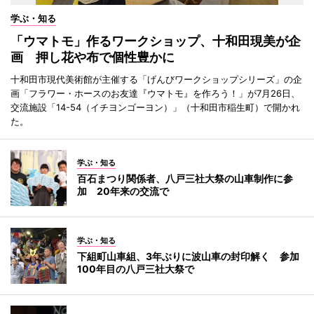
学ぶ・知る
「ウマトモ」作るワークショップ、十和田現美が企
画 押し花や布で個性豊かに
十和田市現代美術館が主催する「げんびワークショップシリーズ」の企
画「フラワー・ホースのお友達『ウマトモ』を作ろう！」が7月26日、
交流施設「14-54（イチヨンゴーヨン）」（十和田市稲生町）で開かれ
た。
学ぶ・知る
百石まつり関係者、八戸三社大祭の山車制作に参
加 20年来の交流で
学ぶ・知る
下組町山車組、3年ぶりに波山車の封印解く 参加
100年目の八戸三社大祭で