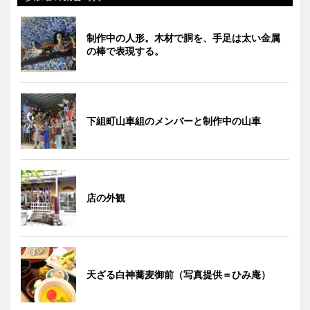
制作中の人形。木材で胴を、手足は太い金属
の棒で表現する。
下組町山車組のメンバーと制作中の山車
店の外観
天ざる白神蕎麦御前（写真提供＝ひみ庵）