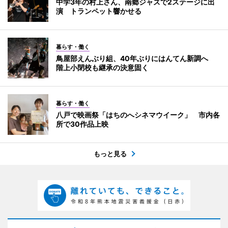
中学3年の村上さん、南郷ジャズで2ステージに出
演 トランペット響かせる
暮らす・働く
鳥屋部えんぶり組、40年ぶりにはんてん新調へ
階上小閉校も継承の決意固く
暮らす・働く
八戸で映画祭「はちのへシネマウイーク」 市内各
所で30作品上映
もっと見る