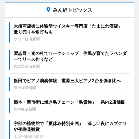
みん経トピックス
大須商店街に体験型ウイスキー専門店「たまにわ酒店」
量り売りや角打ちも
サカエ経済新聞
習志野・奏の杜でワークショップ 住民が育てたラベンダ
ーでリース作りなど
習志野経済新聞
飯田でピアノ演奏体験 世界三大ピアノ2台を弾き比べ
飯田経済新聞
熊本・新市街に焼き鳥チェーン「鳥貴族」 県内2店舗目
熊本経済新聞
宇部の植物館で「夏休み特別企画」 涼しい夜にカブクワ
や夜咲花観賞
山口宇部経済新聞