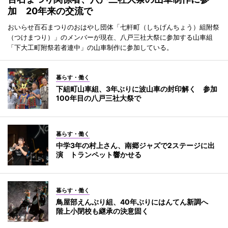
加 20年来の交流で
おいらせ百石まつりのおはやし団体「七軒町（しちげんちょう）組附祭
（つけまつり）」のメンバーが現在、八戸三社大祭に参加する山車組
「下大工町附祭若者連中」の山車制作に参加している。
暮らす・働く
下組町山車組、3年ぶりに波山車の封印解く 参加
100年目の八戸三社大祭で
暮らす・働く
中学3年の村上さん、南郷ジャズで2ステージに出
演 トランペット響かせる
暮らす・働く
鳥屋部えんぶり組、40年ぶりにはんてん新調へ
階上小閉校も継承の決意固く