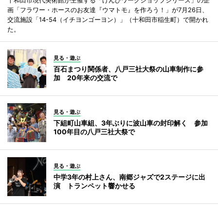
画「フラワー・ホースのお友達『ウマトモ』を作ろう！」が7月26日、
交流施設「14-54（イチヨンゴーヨン）」（十和田市稲生町）で開かれ
た。
見る・遊ぶ
百石まつり関係者、八戸三社大祭の山車制作に参
加 20年来の交流で
見る・遊ぶ
下組町山車組、3年ぶりに波山車の封印解く 参加
100年目の八戸三社大祭で
見る・遊ぶ
中学3年の村上さん、南郷ジャズで2ステージに出
演 トランペット響かせる