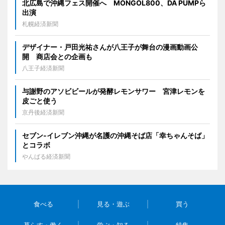
北広島で沖縄フェス開催へ MONGOL800、DA PUMPら
出演
札幌経済新聞
デザイナー・戸田光祐さんが八王子が舞台の漫画動画公
開 商店会との企画も
八王子経済新聞
与謝野のアソビビールが発酵レモンサワー 宮津レモンを
皮ごと使う
京丹後経済新聞
セブン‐イレブン沖縄が名護の沖縄そば店「幸ちゃんそば」
とコラボ
やんばる経済新聞
食べる
見る・遊ぶ
買う
暮らす・働く
学ぶ・知る
特集