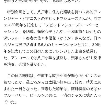
を歌うと会場から笑いが起こる場面もあった。
特別企画として、八戸市に住んだ経験を持つ世界的アレ
ンジャー・ピアニストのデビッドマシューズさんが、同フ
ェス30周年を記念して「デビッドマシューズスーパーセ
ッション」を結成。類家心平さんや、十和田市とゆかりの
深いフルート奏者の佐々木優花（ゆうか）さんなど、日本
のジャズ界で活躍する6人のミュージシャンと共に、30周
年を記念してこの日のためにアレンジした楽曲を披露し
た。アンコールでは八戸小唄を披露し、類家さんが主旋律
を演奏。会場を沸かせた。
この日の南郷は、午前中は時折小雨が舞うあいにくの天
気だったが、昼ごろからは太陽が顔を出し始め、晴天に恵
まれた一日となった。来場した聴衆は、南郷特産のそばや
ブルーベリー、ビールをと共に、一流のジャズに聴き入っ
ていた。