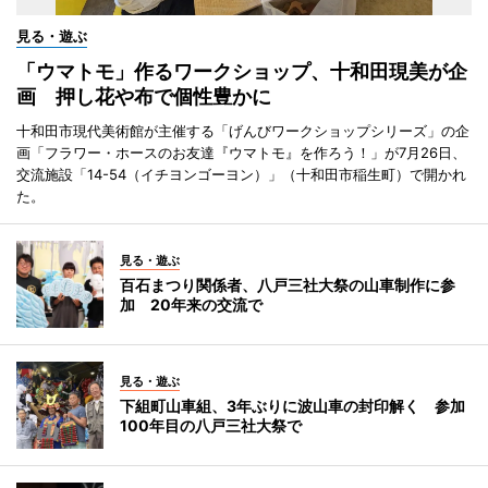
見る・遊ぶ
「ウマトモ」作るワークショップ、十和田現美が企
画 押し花や布で個性豊かに
十和田市現代美術館が主催する「げんびワークショップシリーズ」の企
画「フラワー・ホースのお友達『ウマトモ』を作ろう！」が7月26日、
交流施設「14-54（イチヨンゴーヨン）」（十和田市稲生町）で開かれ
た。
見る・遊ぶ
百石まつり関係者、八戸三社大祭の山車制作に参
加 20年来の交流で
見る・遊ぶ
下組町山車組、3年ぶりに波山車の封印解く 参加
100年目の八戸三社大祭で