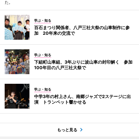
た。
学ぶ・知る
百石まつり関係者、八戸三社大祭の山車制作に参
加 20年来の交流で
学ぶ・知る
下組町山車組、3年ぶりに波山車の封印解く 参加
100年目の八戸三社大祭で
学ぶ・知る
中学3年の村上さん、南郷ジャズで2ステージに出
演 トランペット響かせる
もっと見る