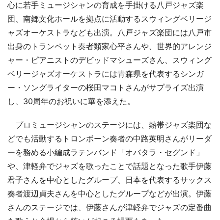
心に若手ミュージシャンの育成を手掛ける八戸ジャズ楽
団、南郷文化ホールを拠点に活動するスウィングベリージ
ャズオーケストラなども出演。八戸ジャズ楽団には八戸市
出身のトランペット奏者類家心平さんや、世界的アレンジ
ャー・ピアニストのデビッドマシューズさん、スウィング
ベリージャズオーケストラには青森県を代表するシンガ
ー・ソングライターの桜田マコトさんがサプライズ出演
し、30周年のお祝いに華を添えた。
プロミュージシャンのステージには、熱帯ジャズ楽団な
どでも活動するトロンボーン奏者の中路英明さんがリーダ
ーを務める小編成ラテンバンド「オバタラ・セグンド」
や、津軽弁でジャズを歌ったことで話題となった歌手伊藤
君子さんを中心としたグループ、日本を代表するサックス
奏者渡辺貞夫さんを中心としたグループなどが出演。伊藤
さんのステージでは、伊藤さんが津軽弁でジャズの定番曲