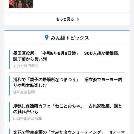
もっと見る
みん経トピックス
墨田区役所、「令和8年8月8日婚」 300人超が婚姻届、
開庁前から長い列
すみだ経済新聞
浦和で「親子の居場所なつまつり」 浴衣姿でヨーヨー釣
りや和太鼓楽しむ
浦和経済新聞
厚狭に保護猫カフェ「ねことおちゃ」 古民家改築、猫と
の触れ合いも
山口宇部経済新聞
文花で学生企画の「すみだタウンミーティング」 4テーマ