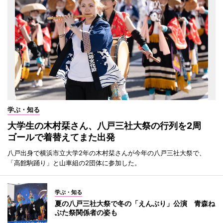
学ぶ・知る
大学生の木村栞さん、八戸三社大祭の行列を2周
ゴールで着替えてまた出発
八戸出身で横浜市立大学2年の木村栞さんが今年の八戸三社大祭で、
「高館駒踊り」と山車組の2団体に参加した。
学ぶ・知る
夏の八戸三社大祭で冬の「えんぶり」公演 青森ね
ぶた祭関係者の姿も