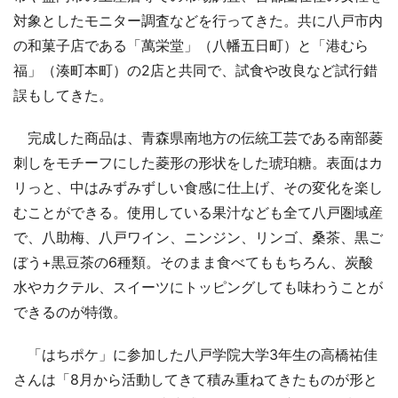
対象としたモニター調査などを行ってきた。共に八戸市内
の和菓子店である「萬栄堂」（八幡五日町）と「港むら
福」（湊町本町）の2店と共同で、試食や改良など試行錯
誤もしてきた。
完成した商品は、青森県南地方の伝統工芸である南部菱
刺しをモチーフにした菱形の形状をした琥珀糖。表面はカ
リっと、中はみずみずしい食感に仕上げ、その変化を楽し
むことができる。使用している果汁なども全て八戸圏域産
で、八助梅、八戸ワイン、ニンジン、リンゴ、桑茶、黒ご
ぼう+黒豆茶の6種類。そのまま食べてももちろん、炭酸
水やカクテル、スイーツにトッピングしても味わうことが
できるのが特徴。
「はちポケ」に参加した八戸学院大学3年生の高橋祐佳
さんは「8月から活動してきて積み重ねてきたものが形と