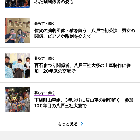
ぶた祭関係者の姿も
暮らす・働く
佐賀の演劇団体・猫を飼う、八戸で初公演 男女の
関係、ピアノや彫刻を交えて
暮らす・働く
百石まつり関係者、八戸三社大祭の山車制作に参
加 20年来の交流で
暮らす・働く
下組町山車組、3年ぶりに波山車の封印解く 参加
100年目の八戸三社大祭で
もっと見る