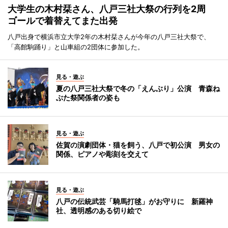
大学生の木村栞さん、八戸三社大祭の行列を2周
ゴールで着替えてまた出発
八戸出身で横浜市立大学2年の木村栞さんが今年の八戸三社大祭で、
「高館駒踊り」と山車組の2団体に参加した。
見る・遊ぶ
夏の八戸三社大祭で冬の「えんぶり」公演 青森ね
ぶた祭関係者の姿も
見る・遊ぶ
佐賀の演劇団体・猫を飼う、八戸で初公演 男女の
関係、ピアノや彫刻を交えて
見る・遊ぶ
八戸の伝統武芸「騎馬打毬」がお守りに 新羅神
社、透明感のある切り絵で