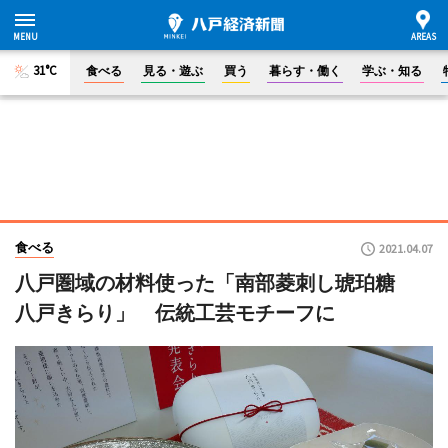
31°C
食べる
見る・遊ぶ
買う
暮らす・働く
学ぶ・知る
食べる
2021.04.07
八戸圏域の材料使った「南部菱刺し琥珀糖
八戸きらり」 伝統工芸モチーフに