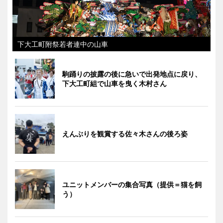
下大工町附祭若者連中の山車
駒踊りの披露の後に急いで出発地点に戻り、
下大工町組で山車を曳く木村さん
えんぶりを観賞する佐々木さんの後ろ姿
ユニットメンバーの集合写真（提供＝猫を飼
う）