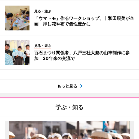
見る・遊ぶ
「ウマトモ」作るワークショップ、十和田現美が企
画 押し花や布で個性豊かに
見る・遊ぶ
百石まつり関係者、八戸三社大祭の山車制作に参
加 20年来の交流で
もっと見る
学ぶ・知る