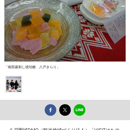
「南部菱刺し琥珀糖 八戸きらり」
八戸圏域DMO（観光地域づくり法人）「VISITはちの