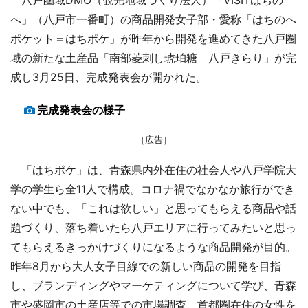
へ」（八戸市一番町）の商品開発女子部・愛称「はちのへ
ポケット＝はちポケ」が昨年から開発を進めてきた八戸圏
域の新たな土産品「南部菱刺し琥珀糖 八戸きらり」が完
成し3月25日、完成発表会が開かれた。
完成発表会の様子
［広告］
「はちポケ」は、青森県内外在住の社会人や八戸学院大
学の学生ら全11人で構成。コロナ禍でなかなか旅行ができ
ない中でも、「これは欲しい」と思ってもらえる商品や話
題づくり、落ち着いたら八戸エリアに行ってみたいと思っ
てもらえるきっかけづくりになるような商品開発が目的。
昨年8月から大人女子目線での新しい商品の開発を目指
し、ブランディングやマーケティングについて学び、青森
市や盛岡市の土産店等での市場調査、首都圏在住の女性を