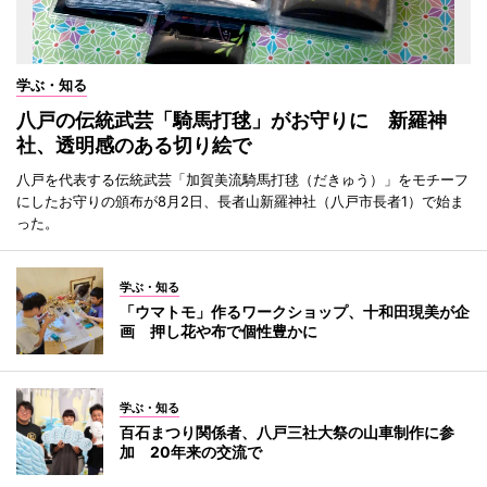
学ぶ・知る
八戸の伝統武芸「騎馬打毬」がお守りに 新羅神
社、透明感のある切り絵で
八戸を代表する伝統武芸「加賀美流騎馬打毬（だきゅう）」をモチーフ
にしたお守りの頒布が8月2日、長者山新羅神社（八戸市長者1）で始ま
った。
学ぶ・知る
「ウマトモ」作るワークショップ、十和田現美が企
画 押し花や布で個性豊かに
学ぶ・知る
百石まつり関係者、八戸三社大祭の山車制作に参
加 20年来の交流で