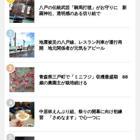
八戸の伝統武芸「騎馬打毬」がお守りに 新
羅神社、透明感のある切り絵で
地震被災の八戸線、レスラン列車が運行再
開 地元関係者が元気をアピール
青森県三戸町で「ミニフジ」収穫最盛期 88
歳の農園主が栽培続ける
中居林えんぶり組、祭りの開幕に向け初練
習 「さめなます」で心一つに