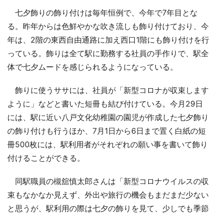
七夕飾りの飾り付けは毎年恒例で、今年で7年目とな
る。昨年からは色鮮やかな吹き流しも飾り付けており、今
年は、2階の東西自由通路に加え西口1階にも飾り付けを行
っている。飾りは全て駅に勤務する社員の手作りで、駅全
体で七夕ムードを感じられるようになっている。
飾りに使うササには、社員が「新型コロナが収束します
ように」などと書いた短冊も結び付けている。今月29日
には、駅に近い八戸文化幼稚園の園児が作成した七夕飾り
の飾り付けも行うほか、7月1日から6日まで置く白紙の短
冊500枚には、駅利用者がそれぞれの願い事を書いて飾り
付けることができる。
同駅職員の槻舘慎太郎さんは「新型コロナウイルスの収
束もなかなか見えず、外出や旅行の機会もまだまだ少ない
と思うが、駅利用の際は七夕の飾りを見て、少しでも季節