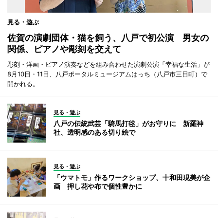
見る・遊ぶ
佐賀の演劇団体・猫を飼う、八戸で初公演 男女の
関係、ピアノや彫刻を交えて
彫刻・洋画・ピアノ演奏などを組み合わせた演劇公演「幸福な生活」が
8月10日・11日、八戸ポータルミュージアムはっち（八戸市三日町）で
開かれる。
見る・遊ぶ
八戸の伝統武芸「騎馬打毬」がお守りに 新羅神
社、透明感のある切り絵で
見る・遊ぶ
「ウマトモ」作るワークショップ、十和田現美が企
画 押し花や布で個性豊かに