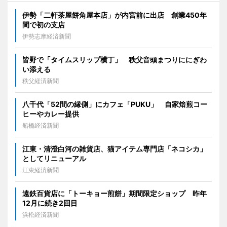
伊勢「二軒茶屋餅角屋本店」が内宮前に出店 創業450年
間で初の支店
伊勢志摩経済新聞
皆野で「タイムスリップ横丁」 秩父音頭まつりににぎわ
い添える
秩父経済新聞
八千代「52間の縁側」にカフェ「PUKU」 自家焙煎コー
ヒーやカレー提供
船橋経済新聞
江東・清澄白河の雑貨店、猫アイテム専門店「ネコシカ」
としてリニューアル
江東経済新聞
遠鉄百貨店に「トーキョー煎餅」期間限定ショップ 昨年
12月に続き2回目
浜松経済新聞