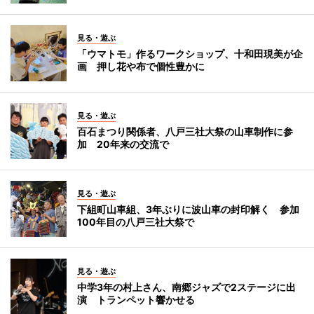
見る・遊ぶ
「ウマトモ」作るワークショップ、十和田現美が企
画 押し花や布で個性豊かに
見る・遊ぶ
百石まつり関係者、八戸三社大祭の山車制作に参
加 20年来の交流で
見る・遊ぶ
下組町山車組、3年ぶりに波山車の封印解く 参加
100年目の八戸三社大祭で
見る・遊ぶ
中学3年の村上さん、南郷ジャズで2ステージに出
演 トランペット響かせる