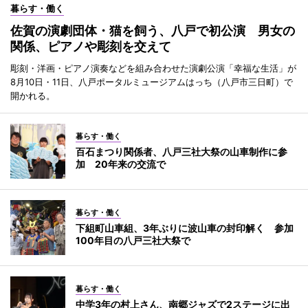
暮らす・働く
佐賀の演劇団体・猫を飼う、八戸で初公演 男女の
関係、ピアノや彫刻を交えて
彫刻・洋画・ピアノ演奏などを組み合わせた演劇公演「幸福な生活」が
8月10日・11日、八戸ポータルミュージアムはっち（八戸市三日町）で
開かれる。
暮らす・働く
百石まつり関係者、八戸三社大祭の山車制作に参
加 20年来の交流で
暮らす・働く
下組町山車組、3年ぶりに波山車の封印解く 参加
100年目の八戸三社大祭で
暮らす・働く
中学3年の村上さん、南郷ジャズで2ステージに出