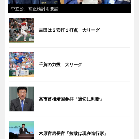
中立公、補正検討を要請
吉田は２安打１打点 大リーグ
千賀の力投 大リーグ
高市首相靖国参拝「適切に判断」
木原官房長官「拉致は現在進行形」