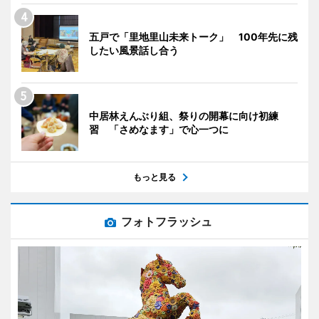
五戸で「里地里山未来トーク」 100年先に残
したい風景話し合う
中居林えんぶり組、祭りの開幕に向け初練
習 「さめなます」で心一つに
もっと見る
フォトフラッシュ