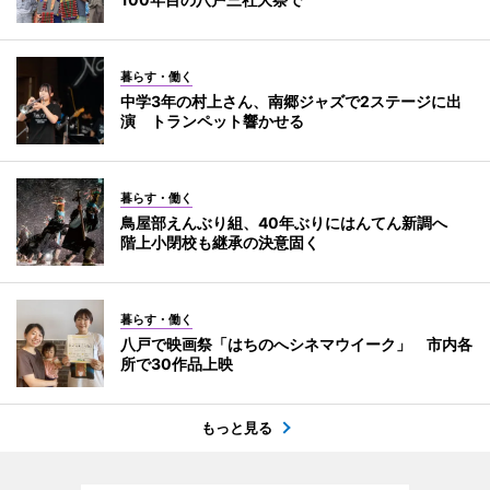
暮らす・働く
中学3年の村上さん、南郷ジャズで2ステージに出
演 トランペット響かせる
暮らす・働く
鳥屋部えんぶり組、40年ぶりにはんてん新調へ
階上小閉校も継承の決意固く
暮らす・働く
八戸で映画祭「はちのへシネマウイーク」 市内各
所で30作品上映
もっと見る