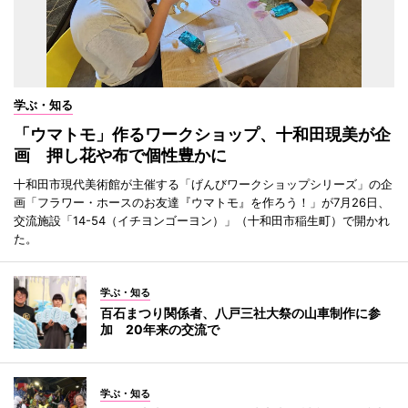
学ぶ・知る
「ウマトモ」作るワークショップ、十和田現美が企
画 押し花や布で個性豊かに
十和田市現代美術館が主催する「げんびワークショップシリーズ」の企
画「フラワー・ホースのお友達『ウマトモ』を作ろう！」が7月26日、
交流施設「14-54（イチヨンゴーヨン）」（十和田市稲生町）で開かれ
た。
学ぶ・知る
百石まつり関係者、八戸三社大祭の山車制作に参
加 20年来の交流で
学ぶ・知る