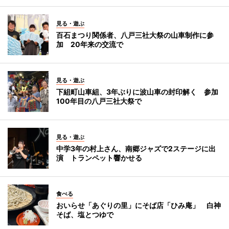
見る・遊ぶ
百石まつり関係者、八戸三社大祭の山車制作に参
加 20年来の交流で
見る・遊ぶ
下組町山車組、3年ぶりに波山車の封印解く 参加
100年目の八戸三社大祭で
見る・遊ぶ
中学3年の村上さん、南郷ジャズで2ステージに出
演 トランペット響かせる
食べる
おいらせ「あぐりの里」にそば店「ひみ庵」 白神
そば、塩とつゆで