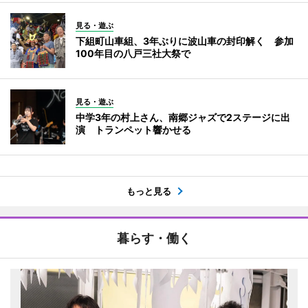
見る・遊ぶ
下組町山車組、3年ぶりに波山車の封印解く 参加
100年目の八戸三社大祭で
見る・遊ぶ
中学3年の村上さん、南郷ジャズで2ステージに出
演 トランペット響かせる
もっと見る
暮らす・働く