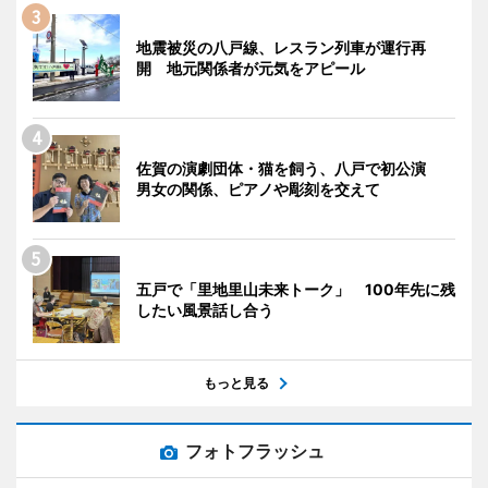
地震被災の八戸線、レスラン列車が運行再
開 地元関係者が元気をアピール
佐賀の演劇団体・猫を飼う、八戸で初公演
男女の関係、ピアノや彫刻を交えて
五戸で「里地里山未来トーク」 100年先に残
したい風景話し合う
もっと見る
フォトフラッシュ