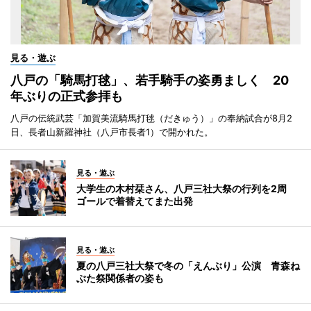
見る・遊ぶ
八戸の「騎馬打毬」、若手騎手の姿勇ましく 20
年ぶりの正式参拝も
八戸の伝統武芸「加賀美流騎馬打毬（だきゅう）」の奉納試合が8月2
日、長者山新羅神社（八戸市長者1）で開かれた。
見る・遊ぶ
大学生の木村栞さん、八戸三社大祭の行列を2周
ゴールで着替えてまた出発
見る・遊ぶ
夏の八戸三社大祭で冬の「えんぶり」公演 青森ね
ぶた祭関係者の姿も