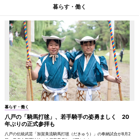
暮らす・働く
暮らす・働く
八戸の「騎馬打毬」、若手騎手の姿勇ましく 20
年ぶりの正式参拝も
八戸の伝統武芸「加賀美流騎馬打毬（だきゅう）」の奉納試合が8月2