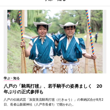
学ぶ・知る
八戸の「騎馬打毬」、若手騎手の姿勇ましく 20
年ぶりの正式参拝も
八戸の伝統武芸「加賀美流騎馬打毬（だきゅう）」の奉納試合が8月2
日、長者山新羅神社（八戸市長者1）で開かれた。