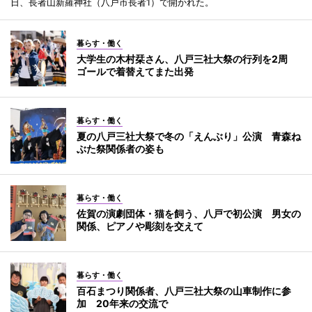
日、長者山新羅神社（八戸市長者1）で開かれた。
暮らす・働く
大学生の木村栞さん、八戸三社大祭の行列を2周
ゴールで着替えてまた出発
暮らす・働く
夏の八戸三社大祭で冬の「えんぶり」公演 青森ね
ぶた祭関係者の姿も
暮らす・働く
佐賀の演劇団体・猫を飼う、八戸で初公演 男女の
関係、ピアノや彫刻を交えて
暮らす・働く
百石まつり関係者、八戸三社大祭の山車制作に参
加 20年来の交流で