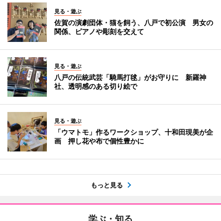
見る・遊ぶ
佐賀の演劇団体・猫を飼う、八戸で初公演 男女の
関係、ピアノや彫刻を交えて
見る・遊ぶ
八戸の伝統武芸「騎馬打毬」がお守りに 新羅神
社、透明感のある切り絵で
見る・遊ぶ
「ウマトモ」作るワークショップ、十和田現美が企
画 押し花や布で個性豊かに
もっと見る
学ぶ・知る