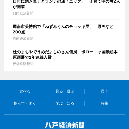
日向に焼き菓子とランチの店「ニック」 子育て中の母2人
が開業
日向経済新聞
周南市美博館で「ねずみくんのチョッキ展」 原画など
200点
周南経済新聞
杜のまちやでうめだよしのさん個展 ボローニャ国際絵本
原画展で2年連続入賞
板橋経済新聞
食べる
見る・遊ぶ
買う
暮らす・働く
学ぶ・知る
特集