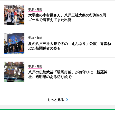
学ぶ・知る
大学生の木村栞さん、八戸三社大祭の行列を2周
ゴールで着替えてまた出発
学ぶ・知る
夏の八戸三社大祭で冬の「えんぶり」公演 青森ね
ぶた祭関係者の姿も
学ぶ・知る
八戸の伝統武芸「騎馬打毬」がお守りに 新羅神
社、透明感のある切り絵で
もっと見る