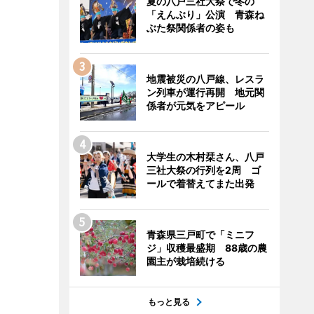
夏の八戸三社大祭で冬の
「えんぶり」公演 青森ね
ぶた祭関係者の姿も
地震被災の八戸線、レスラ
ン列車が運行再開 地元関
係者が元気をアピール
大学生の木村栞さん、八戸
三社大祭の行列を2周 ゴ
ールで着替えてまた出発
青森県三戸町で「ミニフ
ジ」収穫最盛期 88歳の農
園主が栽培続ける
もっと見る