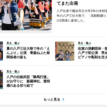
てまた出発
八戸出身で横浜市立大学2年の木村
年の八戸三社大祭で、「高館駒踊り
の2団体に参加した。
見る・遊ぶ
見る・遊ぶ
夏の八戸三社大祭で冬の「え
佐賀の演劇団体・
んぶり」公演 青森ねぶた祭
八戸で初公演 男
関係者の姿も
ピアノや彫刻を交
見る・遊ぶ
八戸の伝統武芸「騎馬打毬」
がお守りに 新羅神社、透明
感のある切り絵で
もっと見る