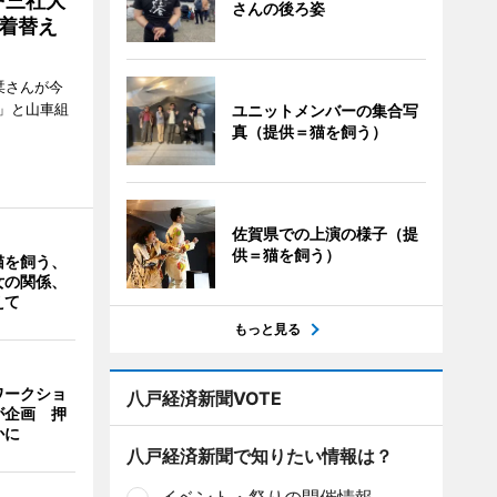
戸三社大
さんの後ろ姿
着替え
栞さんが今
」と山車組
ユニットメンバーの集合写
真（提供＝猫を飼う）
佐賀県での上演の様子（提
供＝猫を飼う）
猫を飼う、
女の関係、
えて
もっと見る
ワークショ
八戸経済新聞VOTE
が企画 押
かに
八戸経済新聞で知りたい情報は？