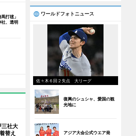
ワールドフォトニュース
騎馬打毬」
神社、透明
佐々木６回２失点 大リーグ
復興のシュシャ、愛国の観
光地に
戸三社大
着替え
アジア大会公式ウエア発