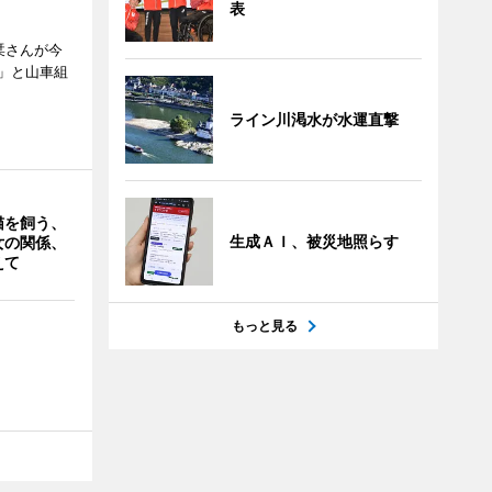
表
栞さんが今
」と山車組
ライン川渇水が水運直撃
猫を飼う、
生成ＡＩ、被災地照らす
女の関係、
えて
もっと見る