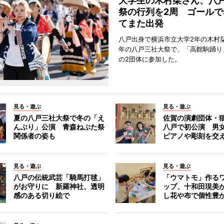
大学生の木村栞さん、八
祭の行列を2周 ゴールで
てまた出発
八戸出身で横浜市立大学2年の木村
年の八戸三社大祭で、「高館駒踊り
の2団体に参加した。
見る・遊ぶ
見る・遊ぶ
夏の八戸三社大祭で冬の「え
佐賀の演劇団体・
んぶり」公演 青森ねぶた祭
八戸で初公演 男
関係者の姿も
ピアノや彫刻を交
見る・遊ぶ
見る・遊ぶ
八戸の伝統武芸「騎馬打毬」
「ウマトモ」作る
がお守りに 新羅神社、透明
ップ、十和田現美
感のある切り絵で
し花や布で個性豊