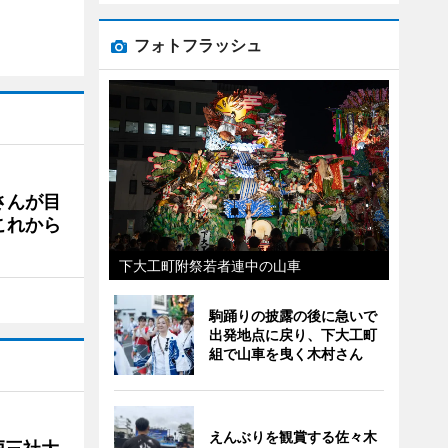
フォトフラッシュ
さんが目
これから
下大工町附祭若者連中の山車
駒踊りの披露の後に急いで
出発地点に戻り、下大工町
組で山車を曳く木村さん
えんぶりを観賞する佐々木