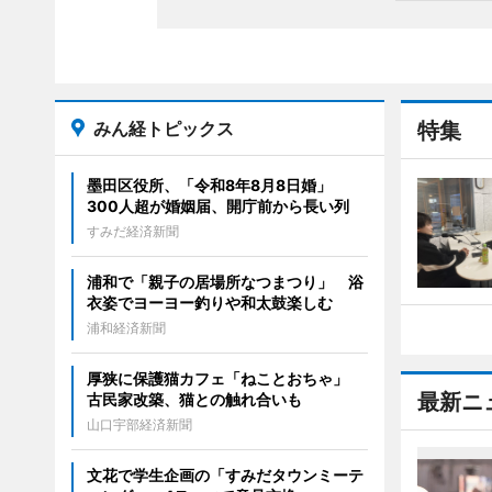
みん経トピックス
特集
墨田区役所、「令和8年8月8日婚」
300人超が婚姻届、開庁前から長い列
すみだ経済新聞
浦和で「親子の居場所なつまつり」 浴
衣姿でヨーヨー釣りや和太鼓楽しむ
浦和経済新聞
厚狭に保護猫カフェ「ねことおちゃ」
最新ニ
古民家改築、猫との触れ合いも
山口宇部経済新聞
文花で学生企画の「すみだタウンミーテ