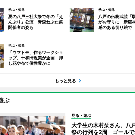
学ぶ・知る
学ぶ・知る
夏の八戸三社大祭で冬の「え
八戸の伝統武芸「
んぶり」公演 青森ねぶた祭
がお守りに 新羅
関係者の姿も
感のある切り絵で
学ぶ・知る
「ウマトモ」作るワークショ
ップ、十和田現美が企画 押
し花や布で個性豊かに
もっと見る
遊ぶ
見る・遊ぶ
大学生の木村栞さん、八
祭の行列を2周 ゴールで