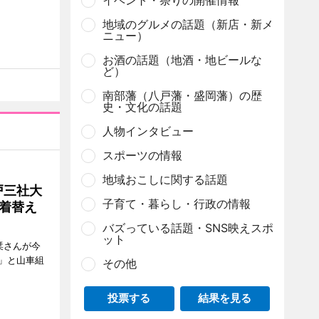
イベント・祭りの開催情報
地域のグルメの話題（新店・新メ
ニュー）
お酒の話題（地酒・地ビールな
ど）
南部藩（八戸藩・盛岡藩）の歴
史・文化の話題
人物インタビュー
スポーツの情報
地域おこしに関する話題
戸三社大
子育て・暮らし・行政の情報
着替え
バズっている話題・SNS映えスポ
ット
栞さんが今
」と山車組
その他
投票する
結果を見る