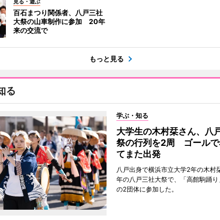
見る・遊ぶ
百石まつり関係者、八戸三社
大祭の山車制作に参加 20年
来の交流で
もっと見る
知る
学ぶ・知る
大学生の木村栞さん、八
祭の行列を2周 ゴールで
てまた出発
八戸出身で横浜市立大学2年の木村
年の八戸三社大祭で、「高館駒踊り
の2団体に参加した。