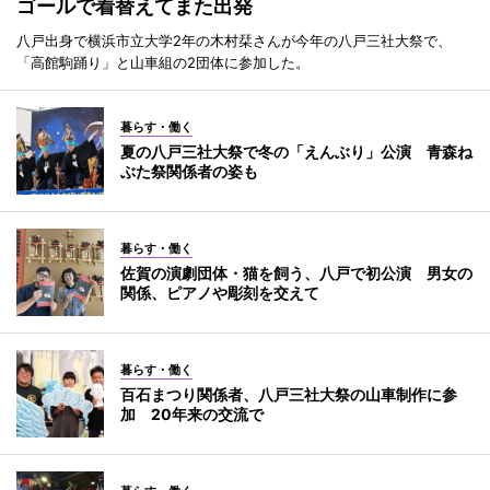
ゴールで着替えてまた出発
八戸出身で横浜市立大学2年の木村栞さんが今年の八戸三社大祭で、
「高館駒踊り」と山車組の2団体に参加した。
暮らす・働く
夏の八戸三社大祭で冬の「えんぶり」公演 青森ね
ぶた祭関係者の姿も
暮らす・働く
佐賀の演劇団体・猫を飼う、八戸で初公演 男女の
関係、ピアノや彫刻を交えて
暮らす・働く
百石まつり関係者、八戸三社大祭の山車制作に参
加 20年来の交流で