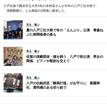
八戸出身で横浜市立大学2年の木村栞さんが今年の八戸三社大祭で、
「高館駒踊り」と山車組の2団体に参加した。
見る・遊ぶ
夏の八戸三社大祭で冬の「えんぶり」公演 青森ね
ぶた祭関係者の姿も
見る・遊ぶ
佐賀の演劇団体・猫を飼う、八戸で初公演 男女の
関係、ピアノや彫刻を交えて
見る・遊ぶ
八戸の伝統武芸「騎馬打毬」がお守りに 新羅神
社、透明感のある切り絵で