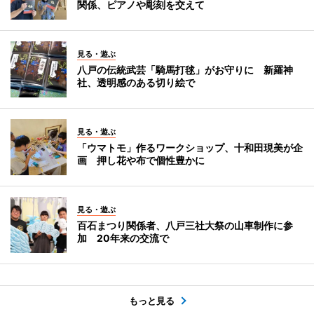
関係、ピアノや彫刻を交えて
見る・遊ぶ
八戸の伝統武芸「騎馬打毬」がお守りに 新羅神
社、透明感のある切り絵で
見る・遊ぶ
「ウマトモ」作るワークショップ、十和田現美が企
画 押し花や布で個性豊かに
見る・遊ぶ
百石まつり関係者、八戸三社大祭の山車制作に参
加 20年来の交流で
もっと見る