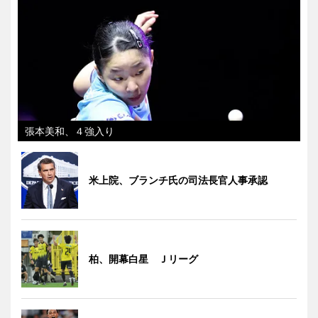
張本美和、４強入り
米上院、ブランチ氏の司法長官人事承認
柏、開幕白星 Ｊリーグ