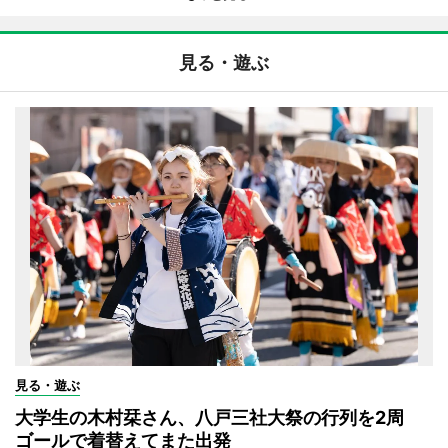
見る・遊ぶ
見る・遊ぶ
大学生の木村栞さん、八戸三社大祭の行列を2周
ゴールで着替えてまた出発