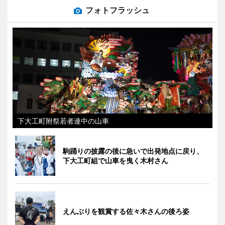
フォトフラッシュ
下大工町附祭若者連中の山車
駒踊りの披露の後に急いで出発地点に戻り、
下大工町組で山車を曳く木村さん
えんぶりを観賞する佐々木さんの後ろ姿