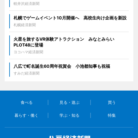
軽井沢経済新聞
札幌でゲームイベント10月開催へ 高校生向け企画を新設
札幌経済新聞
火星を旅するVR体験アトラクション みなとみらい
PLOT48に登場
ヨコハマ経済新聞
八広で町名誕生60周年祝賀会 小池都知事も祝福
すみだ経済新聞
食べる
見る・遊ぶ
買う
暮らす・働く
学ぶ・知る
特集