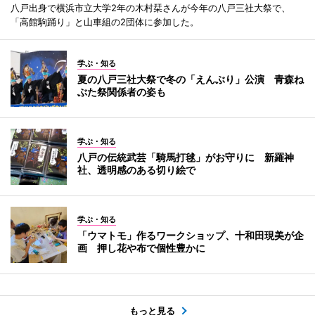
八戸出身で横浜市立大学2年の木村栞さんが今年の八戸三社大祭で、
「高館駒踊り」と山車組の2団体に参加した。
学ぶ・知る
夏の八戸三社大祭で冬の「えんぶり」公演 青森ね
ぶた祭関係者の姿も
学ぶ・知る
八戸の伝統武芸「騎馬打毬」がお守りに 新羅神
社、透明感のある切り絵で
学ぶ・知る
「ウマトモ」作るワークショップ、十和田現美が企
画 押し花や布で個性豊かに
もっと見る