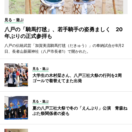
見る・遊ぶ
八戸の「騎馬打毬」、若手騎手の姿勇ましく 20
年ぶりの正式参拝も
八戸の伝統武芸「加賀美流騎馬打毬（だきゅう）」の奉納試合が8月2
日、長者山新羅神社（八戸市長者1）で開かれた。
見る・遊ぶ
大学生の木村栞さん、八戸三社大祭の行列を2周
ゴールで着替えてまた出発
見る・遊ぶ
夏の八戸三社大祭で冬の「えんぶり」公演 青森ね
ぶた祭関係者の姿も