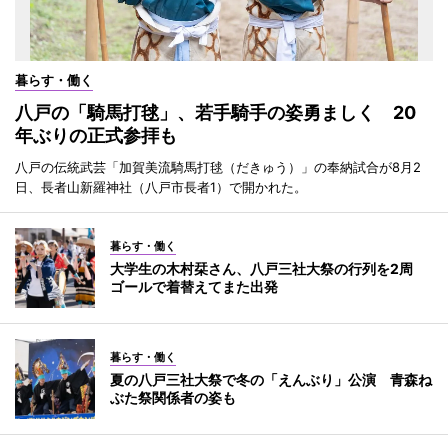
暮らす・働く
八戸の「騎馬打毬」、若手騎手の姿勇ましく 20
年ぶりの正式参拝も
八戸の伝統武芸「加賀美流騎馬打毬（だきゅう）」の奉納試合が8月2
日、長者山新羅神社（八戸市長者1）で開かれた。
暮らす・働く
大学生の木村栞さん、八戸三社大祭の行列を2周
ゴールで着替えてまた出発
暮らす・働く
夏の八戸三社大祭で冬の「えんぶり」公演 青森ね
ぶた祭関係者の姿も