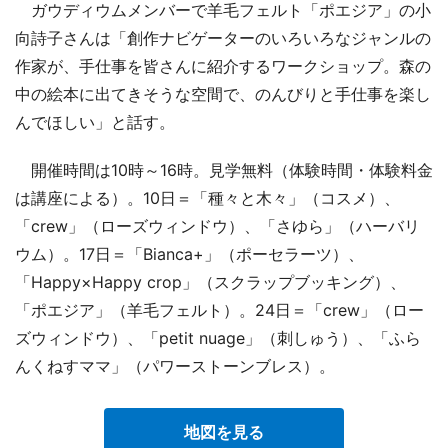
ガウディウムメンバーで羊毛フェルト「ポエジア」の小
向詩子さんは「創作ナビゲーターのいろいろなジャンルの
作家が、手仕事を皆さんに紹介するワークショップ。森の
中の絵本に出てきそうな空間で、のんびりと手仕事を楽し
んでほしい」と話す。
開催時間は10時～16時。見学無料（体験時間・体験料金
は講座による）。10日＝「種々と木々」（コスメ）、
「crew」（ローズウィンドウ）、「さゆら」（ハーバリ
ウム）。17日＝「Bianca+」（ポーセラーツ）、
「Happy×Happy crop」（スクラップブッキング）、
「ポエジア」（羊毛フェルト）。24日＝「crew」（ロー
ズウィンドウ）、「petit nuage」（刺しゅう）、「ふら
んくねすママ」（パワーストーンブレス）。
地図を見る