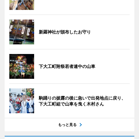
新羅神社が頒布したお守り
下大工町附祭若者連中の山車
駒踊りの披露の後に急いで出発地点に戻り、
下大工町組で山車を曳く木村さん
もっと見る