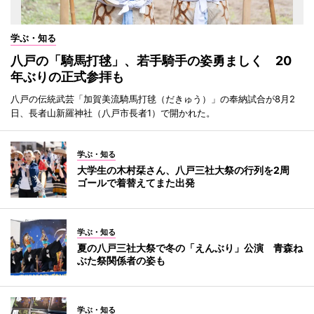
学ぶ・知る
八戸の「騎馬打毬」、若手騎手の姿勇ましく 20
年ぶりの正式参拝も
八戸の伝統武芸「加賀美流騎馬打毬（だきゅう）」の奉納試合が8月2
日、長者山新羅神社（八戸市長者1）で開かれた。
学ぶ・知る
大学生の木村栞さん、八戸三社大祭の行列を2周
ゴールで着替えてまた出発
学ぶ・知る
夏の八戸三社大祭で冬の「えんぶり」公演 青森ね
ぶた祭関係者の姿も
学ぶ・知る