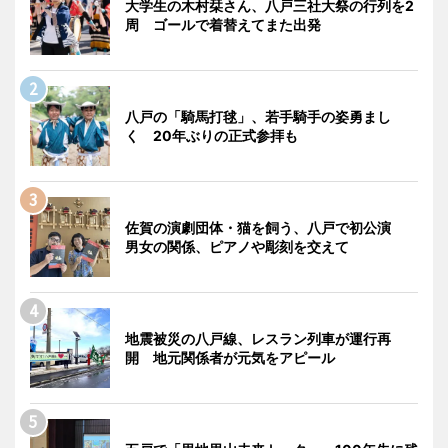
大学生の木村栞さん、八戸三社大祭の行列を2
周 ゴールで着替えてまた出発
八戸の「騎馬打毬」、若手騎手の姿勇まし
く 20年ぶりの正式参拝も
佐賀の演劇団体・猫を飼う、八戸で初公演
男女の関係、ピアノや彫刻を交えて
地震被災の八戸線、レスラン列車が運行再
開 地元関係者が元気をアピール