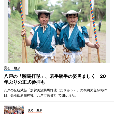
見る・遊ぶ
八戸の「騎馬打毬」、若手騎手の姿勇ましく 20
年ぶりの正式参拝も
八戸の伝統武芸「加賀美流騎馬打毬（だきゅう）」の奉納試合が8月2
日、長者山新羅神社（八戸市長者1）で開かれた。
見る・遊ぶ