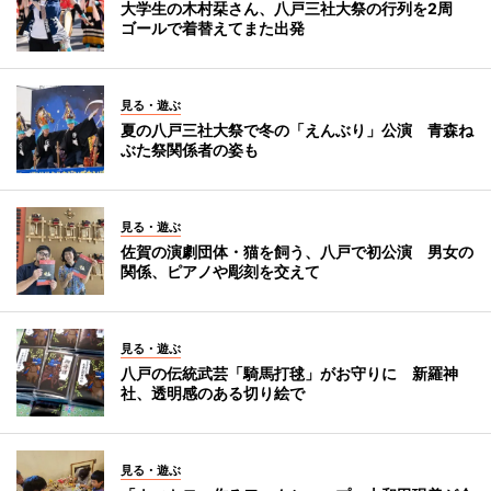
大学生の木村栞さん、八戸三社大祭の行列を2周
ゴールで着替えてまた出発
見る・遊ぶ
夏の八戸三社大祭で冬の「えんぶり」公演 青森ね
ぶた祭関係者の姿も
見る・遊ぶ
佐賀の演劇団体・猫を飼う、八戸で初公演 男女の
関係、ピアノや彫刻を交えて
見る・遊ぶ
八戸の伝統武芸「騎馬打毬」がお守りに 新羅神
社、透明感のある切り絵で
見る・遊ぶ