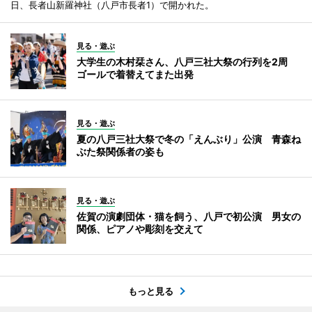
日、長者山新羅神社（八戸市長者1）で開かれた。
見る・遊ぶ
大学生の木村栞さん、八戸三社大祭の行列を2周
ゴールで着替えてまた出発
見る・遊ぶ
夏の八戸三社大祭で冬の「えんぶり」公演 青森ね
ぶた祭関係者の姿も
見る・遊ぶ
佐賀の演劇団体・猫を飼う、八戸で初公演 男女の
関係、ピアノや彫刻を交えて
もっと見る