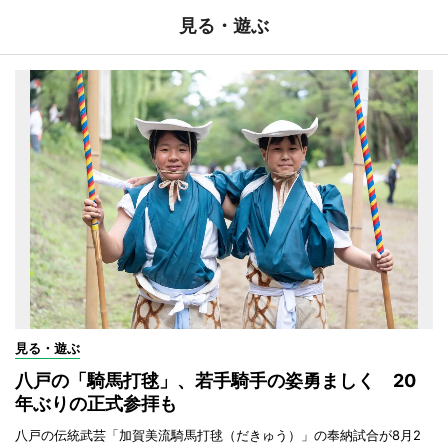
見る・遊ぶ
見る・遊ぶ
八戸の「騎馬打毬」、若手騎手の姿勇ましく 20
年ぶりの正式参拝も
八戸の伝統武芸「加賀美流騎馬打毬（だきゅう）」の奉納試合が8月2