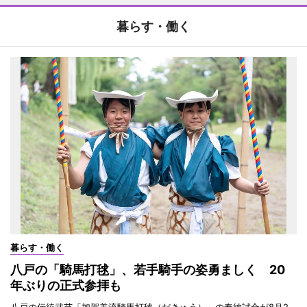
暮らす・働く
暮らす・働く
八戸の「騎馬打毬」、若手騎手の姿勇ましく 20
年ぶりの正式参拝も
八戸の伝統武芸「加賀美流騎馬打毬（だきゅう）」の奉納試合が8月2