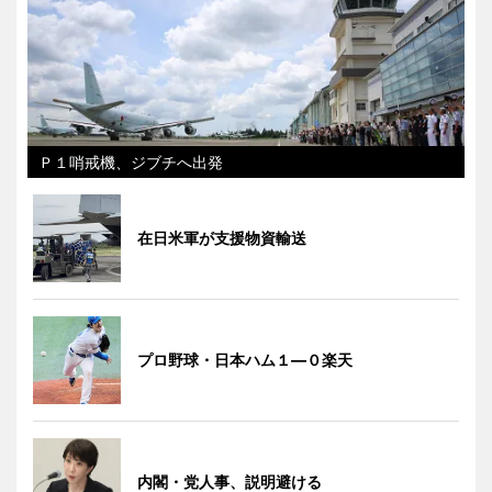
Ｐ１哨戒機、ジブチへ出発
在日米軍が支援物資輸送
プロ野球・日本ハム１―０楽天
内閣・党人事、説明避ける