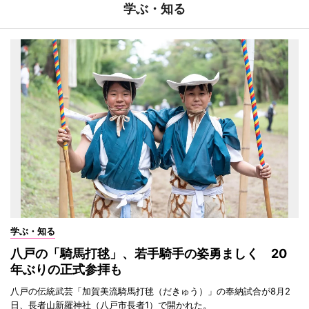
学ぶ・知る
学ぶ・知る
八戸の「騎馬打毬」、若手騎手の姿勇ましく 20
年ぶりの正式参拝も
八戸の伝統武芸「加賀美流騎馬打毬（だきゅう）」の奉納試合が8月2
日、長者山新羅神社（八戸市長者1）で開かれた。