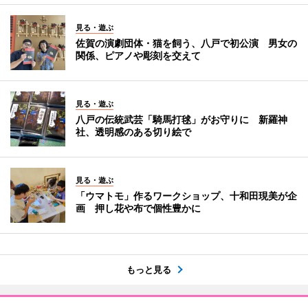
見る・遊ぶ
佐賀の演劇団体・猫を飼う、八戸で初公演 男女の
関係、ピアノや彫刻を交えて
見る・遊ぶ
八戸の伝統武芸「騎馬打毬」がお守りに 新羅神
社、透明感のある切り絵で
見る・遊ぶ
「ウマトモ」作るワークショップ、十和田現美が企
画 押し花や布で個性豊かに
もっと見る