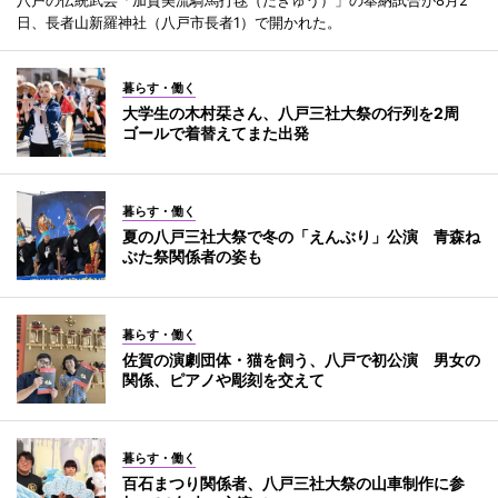
日、長者山新羅神社（八戸市長者1）で開かれた。
暮らす・働く
大学生の木村栞さん、八戸三社大祭の行列を2周
ゴールで着替えてまた出発
暮らす・働く
夏の八戸三社大祭で冬の「えんぶり」公演 青森ね
ぶた祭関係者の姿も
暮らす・働く
佐賀の演劇団体・猫を飼う、八戸で初公演 男女の
関係、ピアノや彫刻を交えて
暮らす・働く
百石まつり関係者、八戸三社大祭の山車制作に参