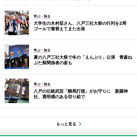
学ぶ・知る
大学生の木村栞さん、八戸三社大祭の行列を2周
ゴールで着替えてまた出発
学ぶ・知る
夏の八戸三社大祭で冬の「えんぶり」公演 青森ね
ぶた祭関係者の姿も
学ぶ・知る
八戸の伝統武芸「騎馬打毬」がお守りに 新羅神
社、透明感のある切り絵で
もっと見る