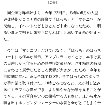
［広告］
同企画は昨年始まり、今年で2回目。昨年の5月の大型
連休時期がコロナ禍の影響で「はっち」と「マチニワ」が
閉館し、イベントなどもほとんど中止になったため、「明
るい展示で明るい気持ちになれば」と思いで企画が始まっ
た。
今年は「マチニワ」だけではなく、「はっち」のはっち
コートにも何本か展示。アンブレラスカイとは、本来は夏
の日差しから守るための熱中症対策だが、昨年梅雨の時期
に合わせて展示したところ反響が大きかったため、今年も
同時期に展示。傘は全部で120本。全てはっちのスタッフ
が手作業で取り付けた。11時ごろになると、光が射し込み
床にカラフルな影ができ、より鮮やかな光景を見ることが
できる。その写真をSNSに投稿する人も多い。床から水が
噴き出すホッピングウォーターの水音と傘がとてもよく合