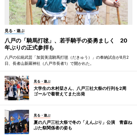
見る・遊ぶ
八戸の「騎馬打毬」、若手騎手の姿勇ましく 20
年ぶりの正式参拝も
八戸の伝統武芸「加賀美流騎馬打毬（だきゅう）」の奉納試合が8月2
日、長者山新羅神社（八戸市長者1）で開かれた。
見る・遊ぶ
大学生の木村栞さん、八戸三社大祭の行列を2周
ゴールで着替えてまた出発
見る・遊ぶ
夏の八戸三社大祭で冬の「えんぶり」公演 青森ね
ぶた祭関係者の姿も