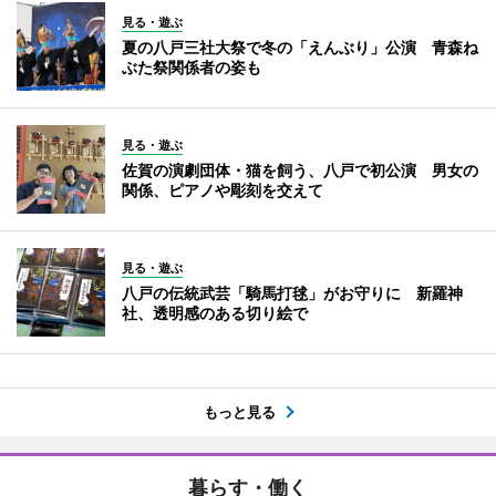
見る・遊ぶ
夏の八戸三社大祭で冬の「えんぶり」公演 青森ね
ぶた祭関係者の姿も
見る・遊ぶ
佐賀の演劇団体・猫を飼う、八戸で初公演 男女の
関係、ピアノや彫刻を交えて
見る・遊ぶ
八戸の伝統武芸「騎馬打毬」がお守りに 新羅神
社、透明感のある切り絵で
もっと見る
暮らす・働く