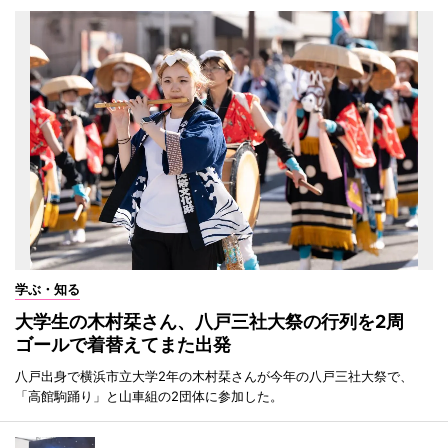
学ぶ・知る
大学生の木村栞さん、八戸三社大祭の行列を2周
ゴールで着替えてまた出発
八戸出身で横浜市立大学2年の木村栞さんが今年の八戸三社大祭で、
「高館駒踊り」と山車組の2団体に参加した。