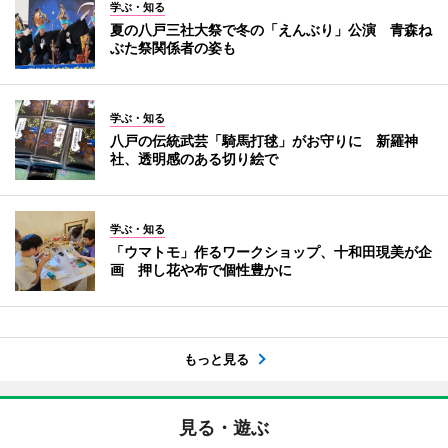
学ぶ・知る
夏の八戸三社大祭で冬の「えんぶり」公演 青森ね
ぶた祭関係者の姿も
学ぶ・知る
八戸の伝統武芸「騎馬打毬」がお守りに 新羅神
社、透明感のある切り絵で
学ぶ・知る
「ウマトモ」作るワークショップ、十和田現美が企
画 押し花や布で個性豊かに
もっと見る
見る・遊ぶ