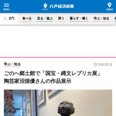
31°C
食べる
見る・遊ぶ
買う
暮らす・働く
学ぶ・知る
学ぶ・知る
2022.07.22
ごのへ郷土館で「国宝・縄文レプリカ展」
陶芸家沼畑優さんの作品展示