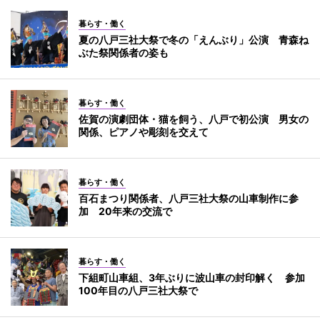
暮らす・働く
夏の八戸三社大祭で冬の「えんぶり」公演 青森ね
ぶた祭関係者の姿も
暮らす・働く
佐賀の演劇団体・猫を飼う、八戸で初公演 男女の
関係、ピアノや彫刻を交えて
暮らす・働く
百石まつり関係者、八戸三社大祭の山車制作に参
加 20年来の交流で
暮らす・働く
下組町山車組、3年ぶりに波山車の封印解く 参加
100年目の八戸三社大祭で