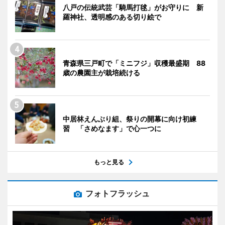
八戸の伝統武芸「騎馬打毬」がお守りに 新
羅神社、透明感のある切り絵で
青森県三戸町で「ミニフジ」収穫最盛期 88
歳の農園主が栽培続ける
中居林えんぶり組、祭りの開幕に向け初練
習 「さめなます」で心一つに
もっと見る
フォトフラッシュ