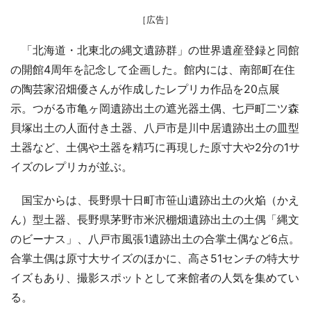
［広告］
「北海道・北東北の縄文遺跡群」の世界遺産登録と同館
の開館4周年を記念して企画した。館内には、南部町在住
の陶芸家沼畑優さんが作成したレプリカ作品を20点展
示。つがる市亀ヶ岡遺跡出土の遮光器土偶、七戸町二ツ森
貝塚出土の人面付き土器、八戸市是川中居遺跡出土の皿型
土器など、土偶や土器を精巧に再現した原寸大や2分の1サ
イズのレプリカが並ぶ。
国宝からは、長野県十日町市笹山遺跡出土の火焔（かえ
ん）型土器、長野県茅野市米沢棚畑遺跡出土の土偶「縄文
のビーナス」、八戸市風張1遺跡出土の合掌土偶など6点。
合掌土偶は原寸大サイズのほかに、高さ51センチの特大サ
イズもあり、撮影スポットとして来館者の人気を集めてい
る。