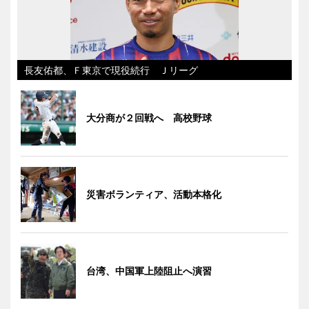
長友佑都、Ｆ東京で現役続行 Ｊリーグ
大分商が２回戦へ 高校野球
災害ボランティア、活動本格化
台湾、中国軍上陸阻止へ演習