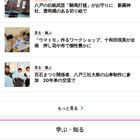
八戸の伝統武芸「騎馬打毬」がお守りに 新羅神
社、透明感のある切り絵で
見る・遊ぶ
「ウマトモ」作るワークショップ、十和田現美が企
画 押し花や布で個性豊かに
見る・遊ぶ
百石まつり関係者、八戸三社大祭の山車制作に参
加 20年来の交流で
もっと見る
学ぶ・知る