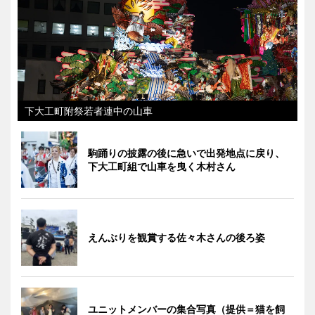
下大工町附祭若者連中の山車
駒踊りの披露の後に急いで出発地点に戻り、
下大工町組で山車を曳く木村さん
えんぶりを観賞する佐々木さんの後ろ姿
ユニットメンバーの集合写真（提供＝猫を飼