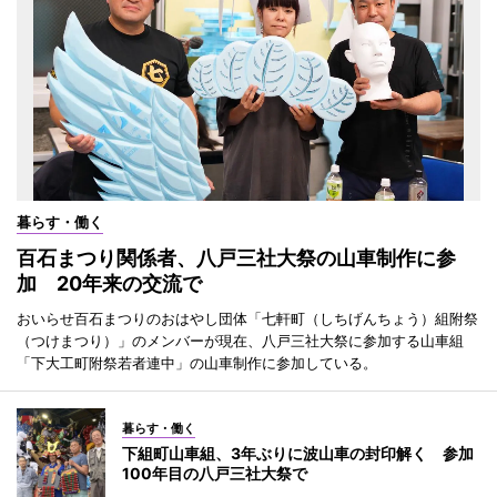
暮らす・働く
百石まつり関係者、八戸三社大祭の山車制作に参
加 20年来の交流で
おいらせ百石まつりのおはやし団体「七軒町（しちげんちょう）組附祭
（つけまつり）」のメンバーが現在、八戸三社大祭に参加する山車組
「下大工町附祭若者連中」の山車制作に参加している。
暮らす・働く
下組町山車組、3年ぶりに波山車の封印解く 参加
100年目の八戸三社大祭で