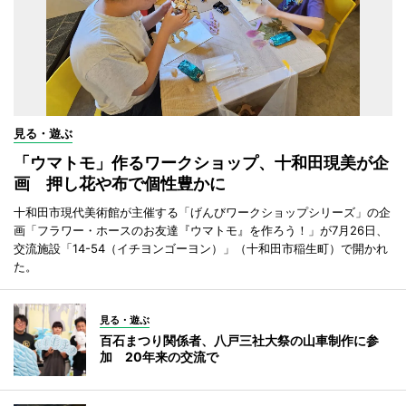
見る・遊ぶ
「ウマトモ」作るワークショップ、十和田現美が企
画 押し花や布で個性豊かに
十和田市現代美術館が主催する「げんびワークショップシリーズ」の企
画「フラワー・ホースのお友達『ウマトモ』を作ろう！」が7月26日、
交流施設「14-54（イチヨンゴーヨン）」（十和田市稲生町）で開かれ
た。
見る・遊ぶ
百石まつり関係者、八戸三社大祭の山車制作に参
加 20年来の交流で