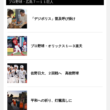
プロ野球・広島７―１１巨人
「デジポリス」普及呼び掛け
プロ野球・オリックス１―３楽天
佐野日大、２回戦へ 高校野球
平和への祈り、灯籠流しに