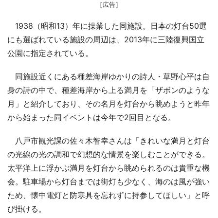
［広告］
1938（昭和13）年に操業した同施設。日本の灯台50選
にも選ばれている施設の周辺は、2013年に三陸復興国立
公園に指定されている。
同施設近くにある種差海岸ゆかりの詩人・草野心平は自
身の詩の中で、種差海岸から上る満月を「ザボンのような
月」と紹介しており、その名月を灯台から眺めようと昨年
から始まった同イベントは今年で2回目となる。
八戸市観光課の佐々木智幸さんは「きれいな満月と灯台
の光線の光の調和で幻想的な情景を楽しむことができる。
太平洋上に浮かぶ満月を灯台から眺められるのは貴重な機
会。駐車場から灯台までは街灯も少なく、海のは風が強い
ため、懐中電灯と防寒具を忘れずに持参してほしい」と呼
び掛ける。