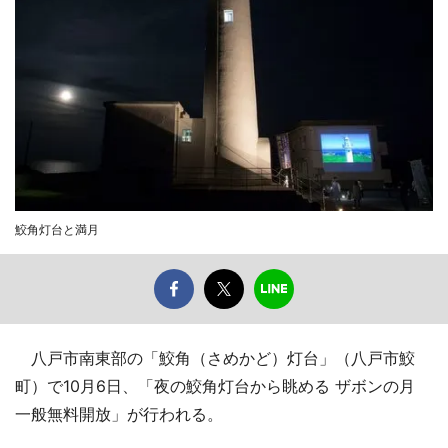
鮫角灯台と満月
八戸市南東部の「鮫角（さめかど）灯台」（八戸市鮫
町）で10月6日、「夜の鮫角灯台から眺める ザボンの月
一般無料開放」が行われる。