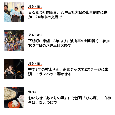
見る・遊ぶ
百石まつり関係者、八戸三社大祭の山車制作に参
加 20年来の交流で
見る・遊ぶ
下組町山車組、3年ぶりに波山車の封印解く 参加
100年目の八戸三社大祭で
見る・遊ぶ
中学3年の村上さん、南郷ジャズで2ステージに出
演 トランペット響かせる
食べる
おいらせ「あぐりの里」にそば店「ひみ庵」 白神
そば、塩とつゆで