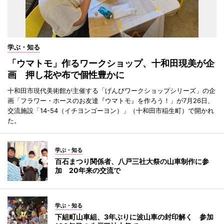
学ぶ・知る
「ウマトモ」作るワークショップ、十和田現美が企
画 押し花や布で個性豊かに
十和田市現代美術館が主催する「げんびワークショップシリーズ」の企
画「フラワー・ホースのお友達『ウマトモ』を作ろう！」が7月26日、
交流施設「14-54（イチヨンゴーヨン）」（十和田市稲生町）で開かれ
た。
学ぶ・知る
百石まつり関係者、八戸三社大祭の山車制作に参
加 20年来の交流で
学ぶ・知る
下組町山車組、3年ぶりに波山車の封印解く 参加