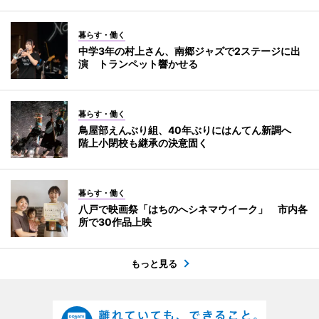
暮らす・働く
中学3年の村上さん、南郷ジャズで2ステージに出
演 トランペット響かせる
暮らす・働く
鳥屋部えんぶり組、40年ぶりにはんてん新調へ
階上小閉校も継承の決意固く
暮らす・働く
八戸で映画祭「はちのへシネマウイーク」 市内各
所で30作品上映
もっと見る