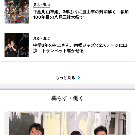
見る・遊ぶ
下組町山車組、3年ぶりに波山車の封印解く 参加
100年目の八戸三社大祭で
見る・遊ぶ
中学3年の村上さん、南郷ジャズで2ステージに出
演 トランペット響かせる
もっと見る
暮らす・働く