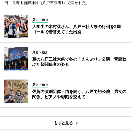
日、長者山新羅神社（八戸市長者1）で開かれた。
見る・遊ぶ
大学生の木村栞さん、八戸三社大祭の行列を2周
ゴールで着替えてまた出発
見る・遊ぶ
夏の八戸三社大祭で冬の「えんぶり」公演 青森ね
ぶた祭関係者の姿も
見る・遊ぶ
佐賀の演劇団体・猫を飼う、八戸で初公演 男女の
関係、ピアノや彫刻を交えて
もっと見る