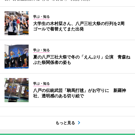
学ぶ・知る
大学生の木村栞さん、八戸三社大祭の行列を2周
ゴールで着替えてまた出発
学ぶ・知る
夏の八戸三社大祭で冬の「えんぶり」公演 青森ね
ぶた祭関係者の姿も
学ぶ・知る
八戸の伝統武芸「騎馬打毬」がお守りに 新羅神
社、透明感のある切り絵で
もっと見る