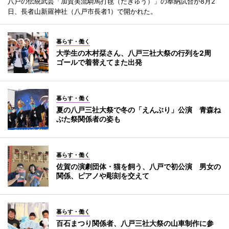
八戸の伝統武芸「加賀美流騎馬打毬（だきゅう）」の奉納試合が8月2
日、長者山新羅神社（八戸市長者1）で開かれた。
暮らす・働く
大学生の木村栞さん、八戸三社大祭の行列を2周
ゴールで着替えてまた出発
暮らす・働く
夏の八戸三社大祭で冬の「えんぶり」公演 青森ね
ぶた祭関係者の姿も
暮らす・働く
佐賀の演劇団体・猫を飼う、八戸で初公演 男女の
関係、ピアノや彫刻を交えて
暮らす・働く
百石まつり関係者、八戸三社大祭の山車制作に参