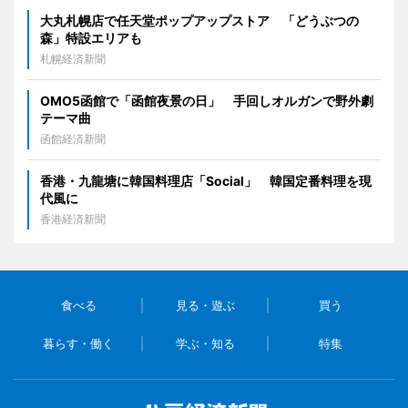
大丸札幌店で任天堂ポップアップストア 「どうぶつの
森」特設エリアも
札幌経済新聞
OMO5函館で「函館夜景の日」 手回しオルガンで野外劇
テーマ曲
函館経済新聞
香港・九龍塘に韓国料理店「Social」 韓国定番料理を現
代風に
香港経済新聞
食べる
見る・遊ぶ
買う
暮らす・働く
学ぶ・知る
特集