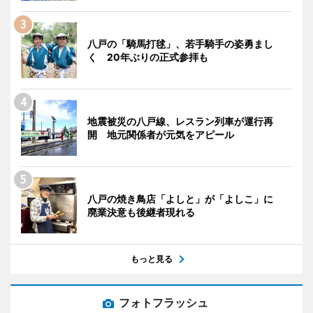
八戸の「騎馬打毬」、若手騎手の姿勇まし
く 20年ぶりの正式参拝も
地震被災の八戸線、レスラン列車が運行再
開 地元関係者が元気をアピール
八戸の焼き鳥店「よしと」が「よしこ」に
廃業決意も後継者現れる
もっと見る
フォトフラッシュ