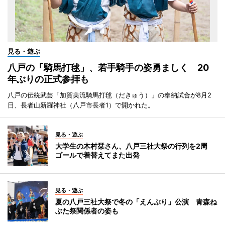
見る・遊ぶ
八戸の「騎馬打毬」、若手騎手の姿勇ましく 20
年ぶりの正式参拝も
八戸の伝統武芸「加賀美流騎馬打毬（だきゅう）」の奉納試合が8月2
日、長者山新羅神社（八戸市長者1）で開かれた。
見る・遊ぶ
大学生の木村栞さん、八戸三社大祭の行列を2周
ゴールで着替えてまた出発
見る・遊ぶ
夏の八戸三社大祭で冬の「えんぶり」公演 青森ね
ぶた祭関係者の姿も