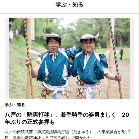
学ぶ・知る
学ぶ・知る
八戸の「騎馬打毬」、若手騎手の姿勇ましく 20
年ぶりの正式参拝も
八戸の伝統武芸「加賀美流騎馬打毬（だきゅう）」の奉納試合が8月2
日、長者山新羅神社（八戸市長者1）で開かれた。