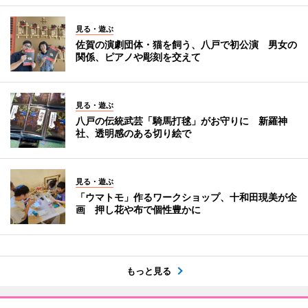
見る・遊ぶ
佐賀の演劇団体・猫を飼う、八戸で初公演 男女の
関係、ピアノや彫刻を交えて
見る・遊ぶ
八戸の伝統武芸「騎馬打毬」がお守りに 新羅神
社、透明感のある切り絵で
見る・遊ぶ
「ウマトモ」作るワークショップ、十和田現美が企
画 押し花や布で個性豊かに
もっと見る