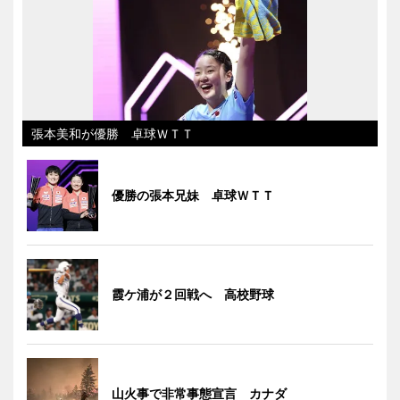
張本美和が優勝 卓球ＷＴＴ
優勝の張本兄妹 卓球ＷＴＴ
霞ケ浦が２回戦へ 高校野球
山火事で非常事態宣言 カナダ