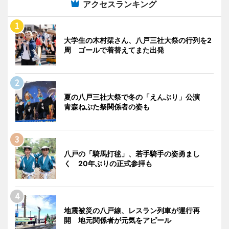
アクセスランキング
大学生の木村栞さん、八戸三社大祭の行列を2
周 ゴールで着替えてまた出発
夏の八戸三社大祭で冬の「えんぶり」公演
青森ねぶた祭関係者の姿も
八戸の「騎馬打毬」、若手騎手の姿勇まし
く 20年ぶりの正式参拝も
地震被災の八戸線、レスラン列車が運行再
開 地元関係者が元気をアピール