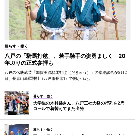
暮らす・働く
八戸の「騎馬打毬」、若手騎手の姿勇ましく 20
年ぶりの正式参拝も
八戸の伝統武芸「加賀美流騎馬打毬（だきゅう）」の奉納試合が8月2
日、長者山新羅神社（八戸市長者1）で開かれた。
暮らす・働く
大学生の木村栞さん、八戸三社大祭の行列を2周
ゴールで着替えてまた出発
暮らす・働く