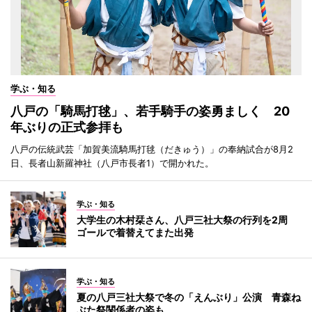
学ぶ・知る
八戸の「騎馬打毬」、若手騎手の姿勇ましく 20
年ぶりの正式参拝も
八戸の伝統武芸「加賀美流騎馬打毬（だきゅう）」の奉納試合が8月2
日、長者山新羅神社（八戸市長者1）で開かれた。
学ぶ・知る
大学生の木村栞さん、八戸三社大祭の行列を2周
ゴールで着替えてまた出発
学ぶ・知る
夏の八戸三社大祭で冬の「えんぶり」公演 青森ね
ぶた祭関係者の姿も