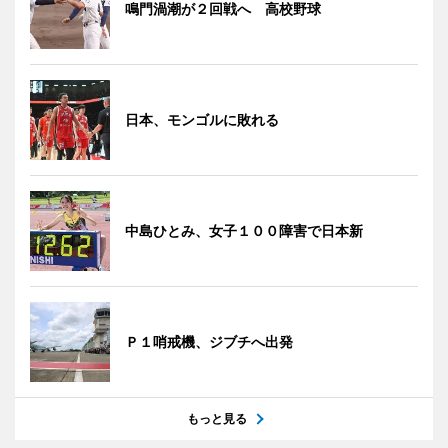
鳴門渦潮が２回戦へ 高校野球
日本、モンゴルに敗れる
中島ひとみ、女子１００障害で日本新
Ｐ１哨戒機、ジブチへ出発
もっと見る