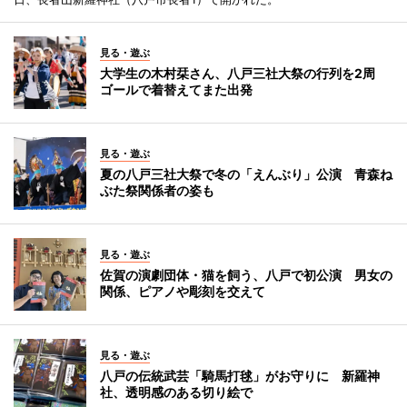
見る・遊ぶ
大学生の木村栞さん、八戸三社大祭の行列を2周
ゴールで着替えてまた出発
見る・遊ぶ
夏の八戸三社大祭で冬の「えんぶり」公演 青森ね
ぶた祭関係者の姿も
見る・遊ぶ
佐賀の演劇団体・猫を飼う、八戸で初公演 男女の
関係、ピアノや彫刻を交えて
見る・遊ぶ
八戸の伝統武芸「騎馬打毬」がお守りに 新羅神
社、透明感のある切り絵で