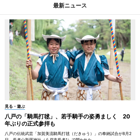
最新ニュース
見る・遊ぶ
八戸の「騎馬打毬」、若手騎手の姿勇ましく 20
年ぶりの正式参拝も
八戸の伝統武芸「加賀美流騎馬打毬（だきゅう）」の奉納試合が8月2
日、長者山新羅神社（八戸市長者1）で開かれた。