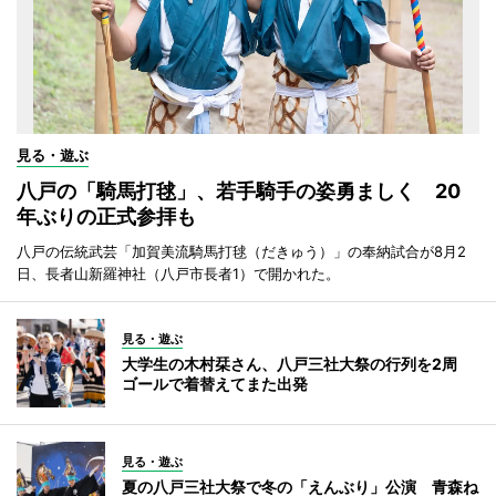
見る・遊ぶ
八戸の「騎馬打毬」、若手騎手の姿勇ましく 20
年ぶりの正式参拝も
八戸の伝統武芸「加賀美流騎馬打毬（だきゅう）」の奉納試合が8月2
日、長者山新羅神社（八戸市長者1）で開かれた。
見る・遊ぶ
大学生の木村栞さん、八戸三社大祭の行列を2周
ゴールで着替えてまた出発
見る・遊ぶ
夏の八戸三社大祭で冬の「えんぶり」公演 青森ね