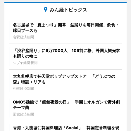
みん経トピックス
名古屋城で「夏まつり」開幕 盆踊りを毎日開催、飲食・
縁日ブースも
名駅経済新聞
「渋谷盆踊り」に6万7000人 109前に櫓、外国人観光客
も踊りの輪に
シブヤ経済新聞
大丸札幌店で任天堂ポップアップストア 「どうぶつの
森」特設エリアも
札幌経済新聞
OMO5函館で「函館夜景の日」 手回しオルガンで野外劇
テーマ曲
函館経済新聞
香港・九龍塘に韓国料理店「Social」 韓国定番料理を現