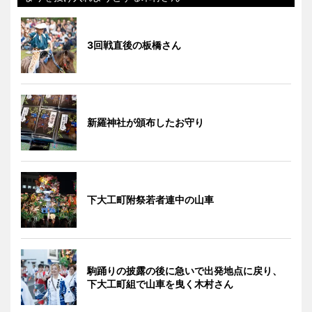
3回戦直後の板橋さん
新羅神社が頒布したお守り
下大工町附祭若者連中の山車
駒踊りの披露の後に急いで出発地点に戻り、
下大工町組で山車を曳く木村さん