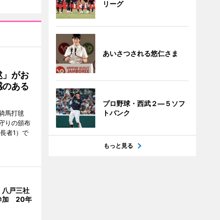
リーグ
あいさつされる悠仁さま
毬」がお
感のある
プロ野球・西武２―５ソフ
トバンク
騎馬打毬
守りの頒布
長者1）で
もっと見る
、八戸三社
加 20年