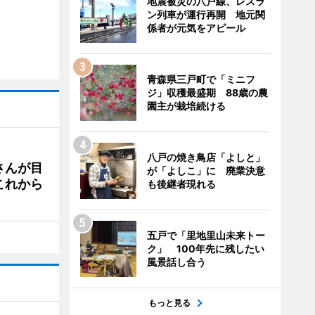
地震被災の八戸線、レスラ
ン列車が運行再開 地元関
係者が元気をアピール
青森県三戸町で「ミニフ
ジ」収穫最盛期 88歳の農
園主が栽培続ける
八戸の焼き鳥店「よしと」
さんが目
が「よしこ」に 廃業決意
これから
も後継者現れる
五戸で「里地里山未来トー
ク」 100年先に残したい
風景話し合う
もっと見る