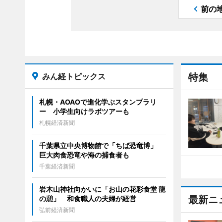
前の
みん経トピックス
特集
札幌・AOAOで進化学ぶスタンプラリ
ー 小学生向けラボツアーも
札幌経済新聞
千葉県立中央博物館で「ちば恐竜博」
巨大肉食恐竜や海の捕食者も
千葉経済新聞
岩木山神社向かいに「お山の花彩食堂 龍
最新ニ
の憩」 和食職人の夫婦が経営
弘前経済新聞