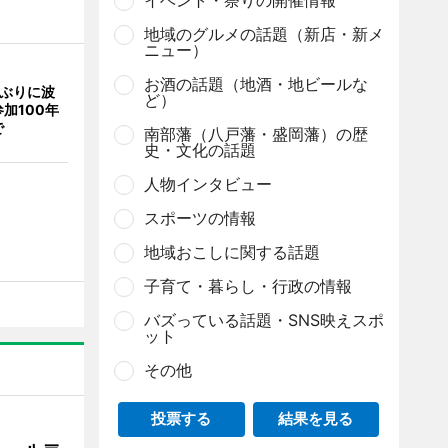
イベント・祭りの開催情報
地域のグルメの話題（新店・新メ
ニュー）
お酒の話題（地酒・地ビールな
年ぶりに波
ど）
加100年
で
南部藩（八戸藩・盛岡藩）の歴
史・文化の話題
人物インタビュー
スポーツの情報
地域おこしに関する話題
子育て・暮らし・行政の情報
バズっている話題・SNS映えスポ
ット
その他
投票する
結果を見る