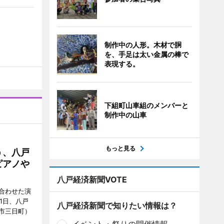
制作中の人形。木材で胴
を、手足は太い金属の棒で
表現する。
下組町山車組のメンバーと
制作中の山車
もっと見る
う、八戸
ピアノや
八戸経済新聞VOTE
合わせた演
1日、八戸
八戸経済新聞で知りたい情報は？
市三日町）