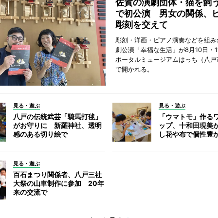
佐賀の演劇団体・猫を飼
で初公演 男女の関係、
彫刻を交えて
彫刻・洋画・ピアノ演奏などを組み
劇公演「幸福な生活」が8月10日・1
ポータルミュージアムはっち（八戸
で開かれる。
見る・遊ぶ
見る・遊ぶ
八戸の伝統武芸「騎馬打毬」
「ウマトモ」作る
がお守りに 新羅神社、透明
ップ、十和田現美
感のある切り絵で
し花や布で個性豊
見る・遊ぶ
百石まつり関係者、八戸三社
大祭の山車制作に参加 20年
来の交流で