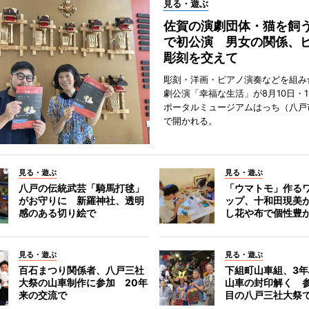
見る・遊ぶ
佐賀の演劇団体・猫を飼
で初公演 男女の関係、
彫刻を交えて
彫刻・洋画・ピアノ演奏などを組み
劇公演「幸福な生活」が8月10日・1
ポータルミュージアムはっち（八戸
で開かれる。
見る・遊ぶ
見る・遊ぶ
八戸の伝統武芸「騎馬打毬」
「ウマトモ」作る
がお守りに 新羅神社、透明
ップ、十和田現美
感のある切り絵で
し花や布で個性豊
見る・遊ぶ
見る・遊ぶ
百石まつり関係者、八戸三社
下組町山車組、3
大祭の山車制作に参加 20年
山車の封印解く 参
来の交流で
目の八戸三社大祭