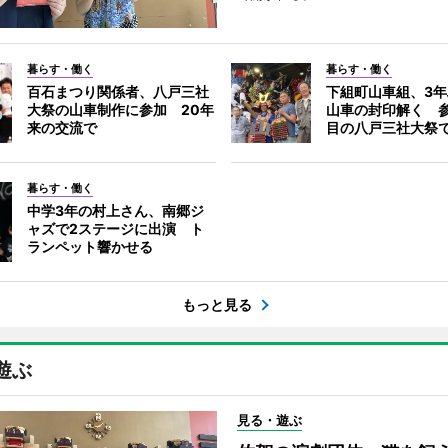
暮らす・働く
暮らす・働く
百石まつり関係者、八戸三社
下組町山車組、3
大祭の山車制作に参加 20年
山車の封印解く 参
来の交流で
目の八戸三社大祭
暮らす・働く
中学3年の村上さん、南郷ジ
ャズで2ステージに出演 ト
ランペット響かせる
もっと見る
遊ぶ
見る・遊ぶ