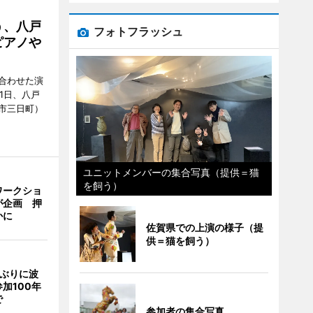
う、八戸
フォトフラッシュ
ピアノや
合わせた演
1日、八戸
市三日町）
ユニットメンバーの集合写真（提供＝猫
を飼う）
ワークショ
が企画 押
かに
佐賀県での上演の様子（提
供＝猫を飼う）
年ぶりに波
加100年
で
参加者の集合写真