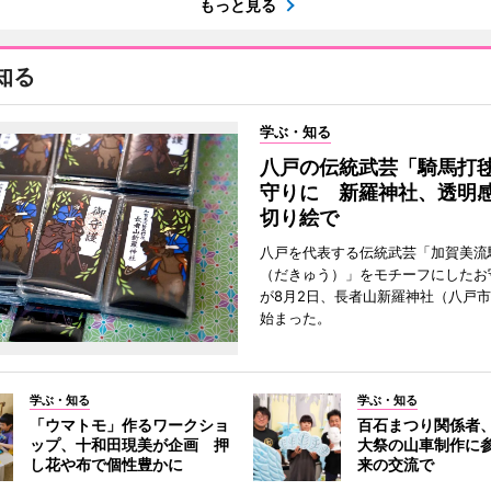
もっと見る
知る
学ぶ・知る
八戸の伝統武芸「騎馬打
守りに 新羅神社、透明
切り絵で
八戸を代表する伝統武芸「加賀美流
（だきゅう）」をモチーフにしたお
が8月2日、長者山新羅神社（八戸市
始まった。
学ぶ・知る
学ぶ・知る
「ウマトモ」作るワークショ
百石まつり関係者
ップ、十和田現美が企画 押
大祭の山車制作に参
し花や布で個性豊かに
来の交流で