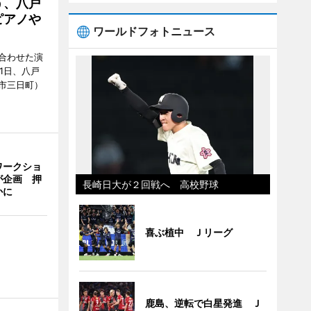
う、八戸
ピアノや
ワールドフォトニュース
合わせた演
1日、八戸
市三日町）
ワークショ
が企画 押
長崎日大が２回戦へ 高校野球
かに
喜ぶ植中 Ｊリーグ
鹿島、逆転で白星発進 Ｊ