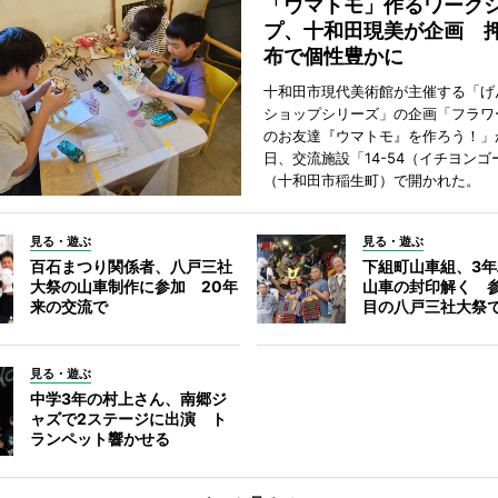
「ウマトモ」作るワーク
プ、十和田現美が企画 
布で個性豊かに
十和田市現代美術館が主催する「げ
ショップシリーズ」の企画「フラワ
のお友達『ウマトモ』を作ろう！」が
日、交流施設「14-54（イチヨンゴ
（十和田市稲生町）で開かれた。
見る・遊ぶ
見る・遊ぶ
百石まつり関係者、八戸三社
下組町山車組、3
大祭の山車制作に参加 20年
山車の封印解く 参
来の交流で
目の八戸三社大祭
見る・遊ぶ
中学3年の村上さん、南郷ジ
ャズで2ステージに出演 ト
ランペット響かせる