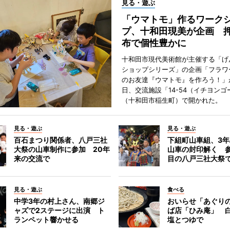
見る・遊ぶ
「ウマトモ」作るワーク
プ、十和田現美が企画 
布で個性豊かに
十和田市現代美術館が主催する「げ
ショップシリーズ」の企画「フラワ
のお友達『ウマトモ』を作ろう！」が
日、交流施設「14-54（イチヨンゴ
（十和田市稲生町）で開かれた。
見る・遊ぶ
見る・遊ぶ
百石まつり関係者、八戸三社
下組町山車組、3
大祭の山車制作に参加 20年
山車の封印解く 参
来の交流で
目の八戸三社大祭
見る・遊ぶ
食べる
中学3年の村上さん、南郷ジ
おいらせ「あぐり
ャズで2ステージに出演 ト
ば店「ひみ庵」 
ランペット響かせる
塩とつゆで