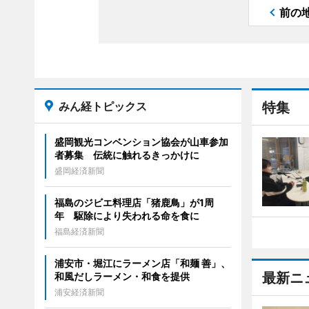
前の
みん経トピックス
特集
盛岡観光コンベンション協会が山車参加
者募集 伝統に触れるきっかけに
盛岡経済新聞
福島のジビエ料理店「猪鹿鳥」が1周
年 駆除により失われる命を食に
福島経済新聞
浦安市・堀江にラーメン店「和麺 善」、
最新ニ
和風だしラーメン・和食を提供
浦安経済新聞