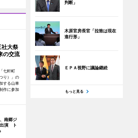
判断」
木原官房長官「拉致は現在
進行形」
三社大祭
来の交流
ＥＰＡ視野に議論継続
「七軒町
つり）」の
加する山車
制作に参加
もっと見る
ん、南郷ジ
に出演 ト
る