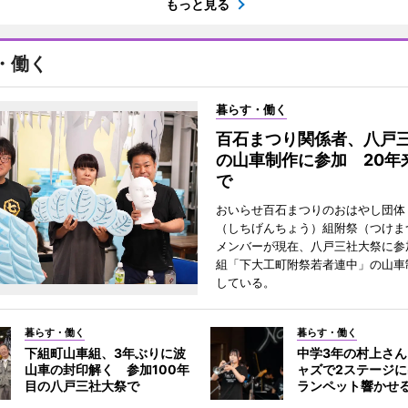
もっと見る
・働く
暮らす・働く
百石まつり関係者、八戸
の山車制作に参加 20年
で
おいらせ百石まつりのおはやし団体
（しちげんちょう）組附祭（つけま
メンバーが現在、八戸三社大祭に参
組「下大工町附祭若者連中」の山車
している。
暮らす・働く
暮らす・働く
下組町山車組、3年ぶりに波
中学3年の村上さ
山車の封印解く 参加100年
ャズで2ステージ
目の八戸三社大祭で
ランペット響かせ