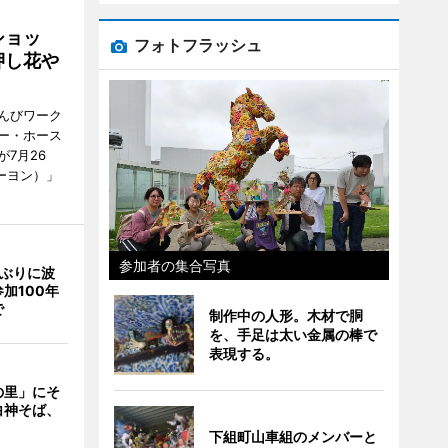
ショッ
フォトフラッシュ
押し花や
んびワーク
ー・ホース
7月26
ーヨン）」
参加者の集合写真
年ぶりに波
加100年
で
制作中の人形。木材で胴
を、手足は太い金属の棒で
表現する。
の里」にそ
白神そば、
下組町山車組のメンバーと