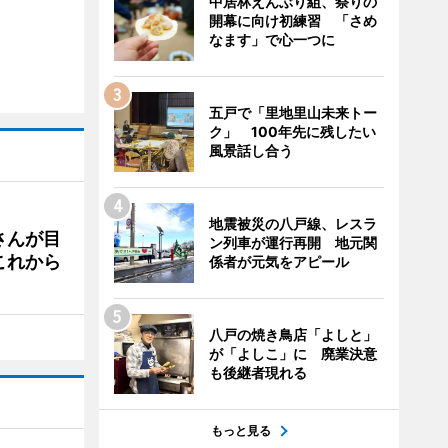
中居林えんぶり組、祭りの
開幕に向け初練習 「さめ
なます」で心一つに
五戸で「里地里山未来トー
ク」 100年先に残したい
風景話し合う
地震被災の八戸線、レスラ
さんが目
ン列車が運行再開 地元関
これから
係者が元気をアピール
八戸の焼き鳥店「よしと」
が「よしこ」に 廃業決意
も後継者現れる
もっと見る