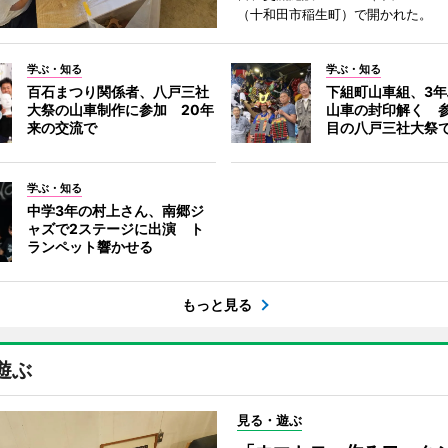
（十和田市稲生町）で開かれた。
学ぶ・知る
学ぶ・知る
百石まつり関係者、八戸三社
下組町山車組、3
大祭の山車制作に参加 20年
山車の封印解く 参
来の交流で
目の八戸三社大祭
学ぶ・知る
中学3年の村上さん、南郷ジ
ャズで2ステージに出演 ト
ランペット響かせる
もっと見る
遊ぶ
見る・遊ぶ