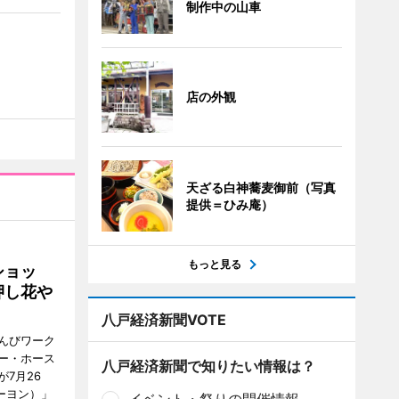
制作中の山車
店の外観
天ざる白神蕎麦御前（写真
提供＝ひみ庵）
もっと見る
ショッ
押し花や
八戸経済新聞VOTE
んびワーク
ー・ホース
八戸経済新聞で知りたい情報は？
7月26
ーヨン）」