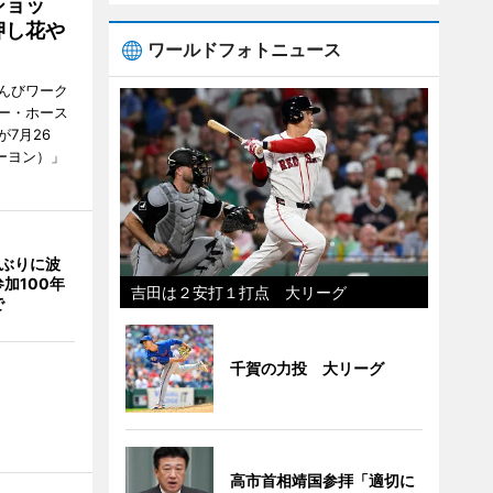
ショッ
押し花や
ワールドフォトニュース
んびワーク
ー・ホース
7月26
ーヨン）」
年ぶりに波
加100年
吉田は２安打１打点 大リーグ
で
千賀の力投 大リーグ
高市首相靖国参拝「適切に