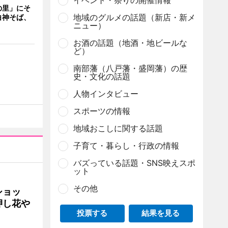
イベント・祭りの開催情報
の里」にそ
地域のグルメの話題（新店・新メ
白神そば、
ニュー）
お酒の話題（地酒・地ビールな
ど）
南部藩（八戸藩・盛岡藩）の歴
史・文化の話題
人物インタビュー
スポーツの情報
地域おこしに関する話題
子育て・暮らし・行政の情報
バズっている話題・SNS映えスポ
ット
その他
ショッ
押し花や
投票する
結果を見る