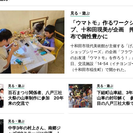
見る・遊ぶ
「ウマトモ」作るワーク
プ、十和田現美が企画 
布で個性豊かに
十和田市現代美術館が主催する「げ
ショップシリーズ」の企画「フラワ
のお友達『ウマトモ』を作ろう！」が
日、交流施設「14-54（イチヨンゴ
（十和田市稲生町）で開かれた。
見る・遊ぶ
見る・遊ぶ
百石まつり関係者、八戸三社
下組町山車組、3
大祭の山車制作に参加 20年
山車の封印解く 参
来の交流で
目の八戸三社大祭
見る・遊ぶ
中学3年の村上さん、南郷ジ