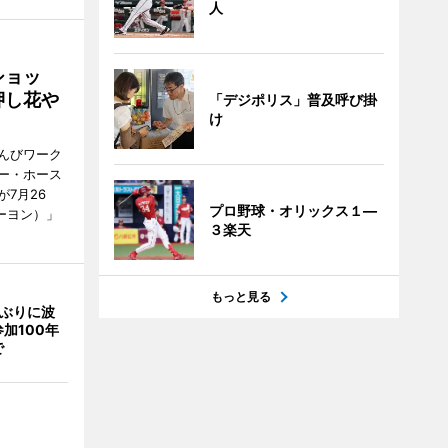
人
ショッ
押し花や
「デジポリス」普及呼び掛
け
んびワーク
ー・ホース
7月26
プロ野球・オリックス１―
ーヨン）」
３楽天
もっと見る
年ぶりに波
加100年
で