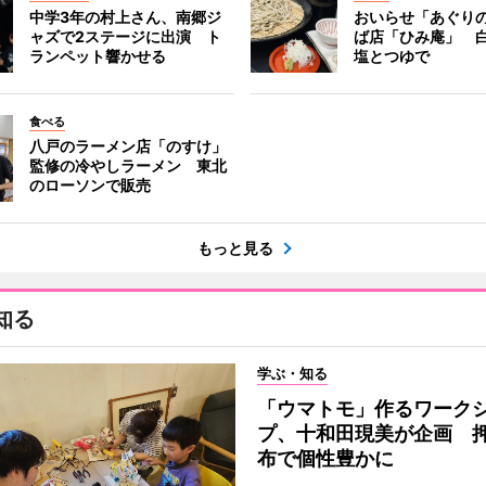
中学3年の村上さん、南郷ジ
おいらせ「あぐり
ャズで2ステージに出演 ト
ば店「ひみ庵」 
ランペット響かせる
塩とつゆで
食べる
八戸のラーメン店「のすけ」
監修の冷やしラーメン 東北
のローソンで販売
もっと見る
知る
学ぶ・知る
「ウマトモ」作るワーク
プ、十和田現美が企画 
布で個性豊かに