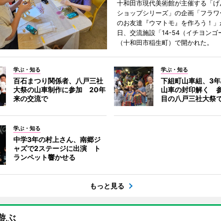
十和田市現代美術館が主催する「げ
ショップシリーズ」の企画「フラワ
のお友達『ウマトモ』を作ろう！」が
日、交流施設「14-54（イチヨンゴ
（十和田市稲生町）で開かれた。
学ぶ・知る
学ぶ・知る
百石まつり関係者、八戸三社
下組町山車組、3
大祭の山車制作に参加 20年
山車の封印解く 参
来の交流で
目の八戸三社大祭
学ぶ・知る
中学3年の村上さん、南郷ジ
ャズで2ステージに出演 ト
ランペット響かせる
もっと見る
遊ぶ