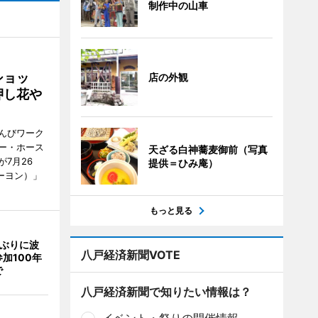
制作中の山車
ショッ
店の外観
押し花や
んびワーク
ー・ホース
天ざる白神蕎麦御前（写真
7月26
提供＝ひみ庵）
ーヨン）」
もっと見る
年ぶりに波
八戸経済新聞VOTE
加100年
で
八戸経済新聞で知りたい情報は？