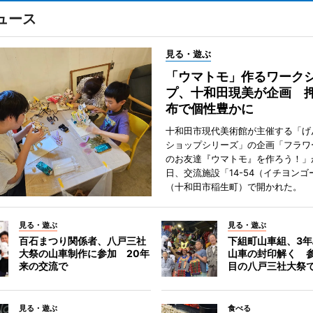
ュース
見る・遊ぶ
「ウマトモ」作るワーク
プ、十和田現美が企画 
布で個性豊かに
十和田市現代美術館が主催する「げ
ショップシリーズ」の企画「フラワ
のお友達『ウマトモ』を作ろう！」が
日、交流施設「14-54（イチヨンゴ
（十和田市稲生町）で開かれた。
見る・遊ぶ
見る・遊ぶ
百石まつり関係者、八戸三社
下組町山車組、3
大祭の山車制作に参加 20年
山車の封印解く 参
来の交流で
目の八戸三社大祭
見る・遊ぶ
食べる