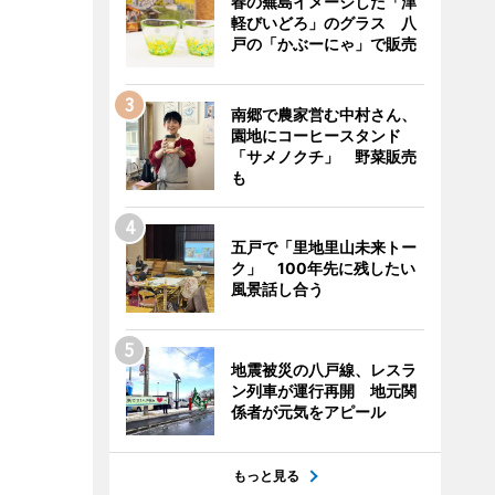
春の蕪島イメージした「津
軽びいどろ」のグラス 八
戸の「かぶーにゃ」で販売
南郷で農家営む中村さん、
園地にコーヒースタンド
「サメノクチ」 野菜販売
も
五戸で「里地里山未来トー
ク」 100年先に残したい
風景話し合う
地震被災の八戸線、レスラ
ン列車が運行再開 地元関
係者が元気をアピール
もっと見る