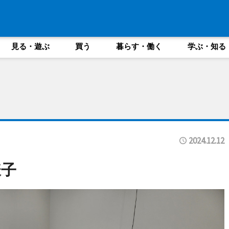
見る・遊ぶ
買う
暮らす・働く
学ぶ・知る
2024.12.12
様子