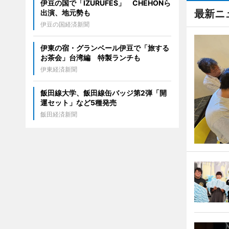
伊豆の国で「IZURUFES」 CHEHONら
最新ニ
出演、地元勢も
伊豆の国経済新聞
伊東の宿・グランベール伊豆で「旅する
お茶会」台湾編 特製ランチも
伊東経済新聞
飯田線大学、飯田線缶バッジ第2弾「開
運セット」など5種発売
飯田経済新聞