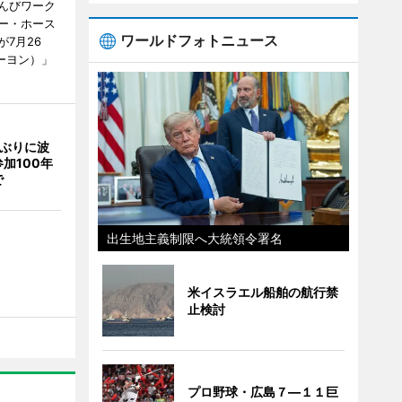
んびワーク
ー・ホース
ワールドフォトニュース
7月26
ーヨン）」
年ぶりに波
加100年
で
出生地主義制限へ大統領令署名
米イスラエル船舶の航行禁
止検討
プロ野球・広島７―１１巨