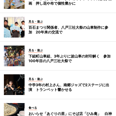
画 押し花や布で個性豊かに
見る・遊ぶ
百石まつり関係者、八戸三社大祭の山車制作に参
加 20年来の交流で
見る・遊ぶ
下組町山車組、3年ぶりに波山車の封印解く 参加
100年目の八戸三社大祭で
見る・遊ぶ
中学3年の村上さん、南郷ジャズで2ステージに出
演 トランペット響かせる
食べる
おいらせ「あぐりの里」にそば店「ひみ庵」 白神