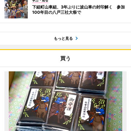
学ぶ・知る
下組町山車組、3年ぶりに波山車の封印解く 参加
100年目の八戸三社大祭で
もっと見る
買う