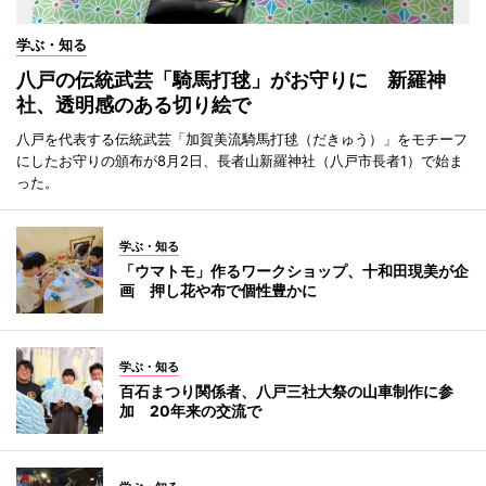
学ぶ・知る
八戸の伝統武芸「騎馬打毬」がお守りに 新羅神
社、透明感のある切り絵で
八戸を代表する伝統武芸「加賀美流騎馬打毬（だきゅう）」をモチーフ
にしたお守りの頒布が8月2日、長者山新羅神社（八戸市長者1）で始ま
った。
学ぶ・知る
「ウマトモ」作るワークショップ、十和田現美が企
画 押し花や布で個性豊かに
学ぶ・知る
百石まつり関係者、八戸三社大祭の山車制作に参
加 20年来の交流で