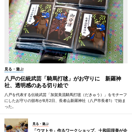
見る・遊ぶ
八戸の伝統武芸「騎馬打毬」がお守りに 新羅神
社、透明感のある切り絵で
八戸を代表する伝統武芸「加賀美流騎馬打毬（だきゅう）」をモチーフ
にしたお守りの頒布が8月2日、長者山新羅神社（八戸市長者1）で始ま
った。
見る・遊ぶ
「ウマトモ」作るワークショップ、十和田現美が企