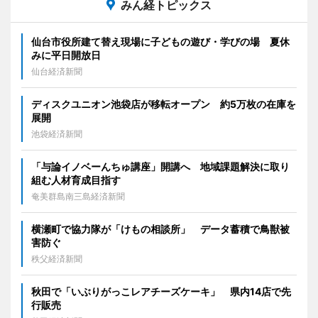
みん経トピックス
仙台市役所建て替え現場に子どもの遊び・学びの場 夏休
みに平日開放日
仙台経済新聞
ディスクユニオン池袋店が移転オープン 約5万枚の在庫を
展開
池袋経済新聞
「与論イノベーんちゅ講座」開講へ 地域課題解決に取り
組む人材育成目指す
奄美群島南三島経済新聞
横瀬町で協力隊が「けもの相談所」 データ蓄積で鳥獣被
害防ぐ
秩父経済新聞
秋田で「いぶりがっこレアチーズケーキ」 県内14店で先
行販売