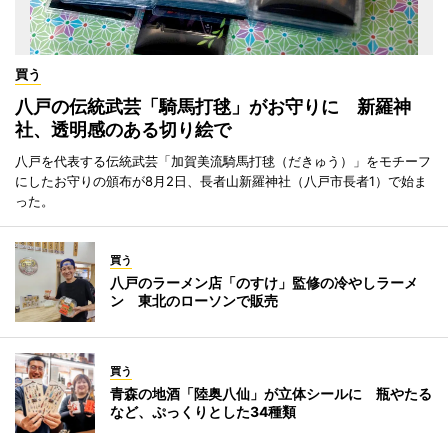
買う
八戸の伝統武芸「騎馬打毬」がお守りに 新羅神
社、透明感のある切り絵で
八戸を代表する伝統武芸「加賀美流騎馬打毬（だきゅう）」をモチーフ
にしたお守りの頒布が8月2日、長者山新羅神社（八戸市長者1）で始ま
った。
買う
八戸のラーメン店「のすけ」監修の冷やしラーメ
ン 東北のローソンで販売
買う
青森の地酒「陸奥八仙」が立体シールに 瓶やたる
など、ぷっくりとした34種類