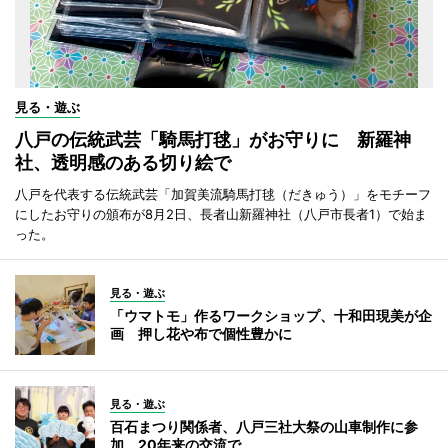
見る・遊ぶ
八戸の伝統武芸「騎馬打毬」がお守りに 新羅神
社、透明感のある切り絵で
八戸を代表する伝統武芸「加賀美流騎馬打毬（だきゅう）」をモチーフ
にしたお守りの頒布が8月2日、長者山新羅神社（八戸市長者1）で始ま
った。
見る・遊ぶ
「ウマトモ」作るワークショップ、十和田現美が企
画 押し花や布で個性豊かに
見る・遊ぶ
百石まつり関係者、八戸三社大祭の山車制作に参
加 20年来の交流で