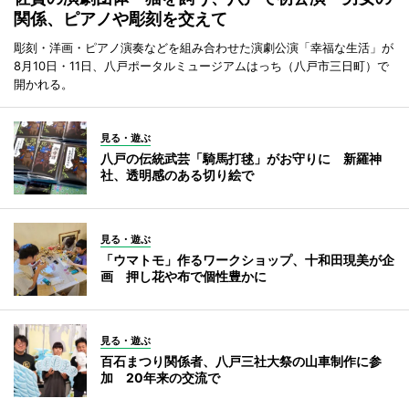
関係、ピアノや彫刻を交えて
彫刻・洋画・ピアノ演奏などを組み合わせた演劇公演「幸福な生活」が
8月10日・11日、八戸ポータルミュージアムはっち（八戸市三日町）で
開かれる。
見る・遊ぶ
八戸の伝統武芸「騎馬打毬」がお守りに 新羅神
社、透明感のある切り絵で
見る・遊ぶ
「ウマトモ」作るワークショップ、十和田現美が企
画 押し花や布で個性豊かに
見る・遊ぶ
百石まつり関係者、八戸三社大祭の山車制作に参
加 20年来の交流で