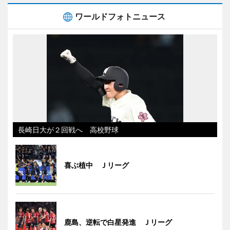
ワールドフォトニュース
長崎日大が２回戦へ 高校野球
喜ぶ植中 Ｊリーグ
鹿島、逆転で白星発進 Ｊリーグ