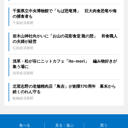
千葉県立中央博物館で「ちば恐竜博」 巨大肉食恐竜や海
の捕食者も
千葉経済新聞
岩木山神社向かいに「お山の花彩食堂 龍の憩」 和食職人
の夫婦が経営
弘前経済新聞
浅草・松が谷にニットカフェ「ito-mori」 編み物好きが
集う場に
浅草経済新聞
北習志野の老舗精肉店「鳥吉」が創業170周年 幕末から
続くのれん守る
船橋経済新聞
食べる
見る・遊ぶ
買う