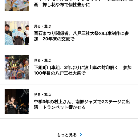
画 押し花や布で個性豊かに
見る・遊ぶ
百石まつり関係者、八戸三社大祭の山車制作に参
加 20年来の交流で
見る・遊ぶ
下組町山車組、3年ぶりに波山車の封印解く 参加
100年目の八戸三社大祭で
見る・遊ぶ
中学3年の村上さん、南郷ジャズで2ステージに出
演 トランペット響かせる
もっと見る