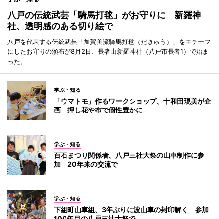
八戸の伝統武芸「騎馬打毬」がお守りに 新羅神
社、透明感のある切り絵で
八戸を代表する伝統武芸「加賀美流騎馬打毬（だきゅう）」をモチーフ
にしたお守りの頒布が8月2日、長者山新羅神社（八戸市長者1）で始ま
った。
学ぶ・知る
「ウマトモ」作るワークショップ、十和田現美が企
画 押し花や布で個性豊かに
学ぶ・知る
百石まつり関係者、八戸三社大祭の山車制作に参
加 20年来の交流で
学ぶ・知る
下組町山車組、3年ぶりに波山車の封印解く 参加
100年目の八戸三社大祭で