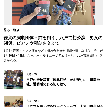
見る・遊ぶ
佐賀の演劇団体・猫を飼う、八戸で初公演 男女の
関係、ピアノや彫刻を交えて
彫刻・洋画・ピアノ演奏などを組み合わせた演劇公演「幸福な生活」が
8月10日・11日、八戸ポータルミュージアムはっち（八戸市三日町）で
開かれる。
見る・遊ぶ
八戸の伝統武芸「騎馬打毬」がお守りに 新羅神
社、透明感のある切り絵で
見る・遊ぶ
「ウマトモ」作るワークショップ、十和田現美が企