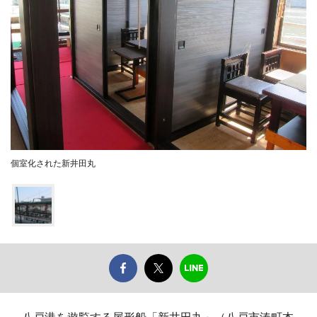
個室化された新井田丸
八戸港を遊覧する屋形船「新井田丸」（八戸市湊町本