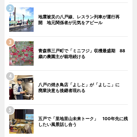
地震被災の八戸線、レスラン列車が運行再
開 地元関係者が元気をアピール
青森県三戸町で「ミニフジ」収穫最盛期 88
歳の農園主が栽培続ける
八戸の焼き鳥店「よしと」が「よしこ」に
廃業決意も後継者現れる
五戸で「里地里山未来トーク」 100年先に残
したい風景話し合う