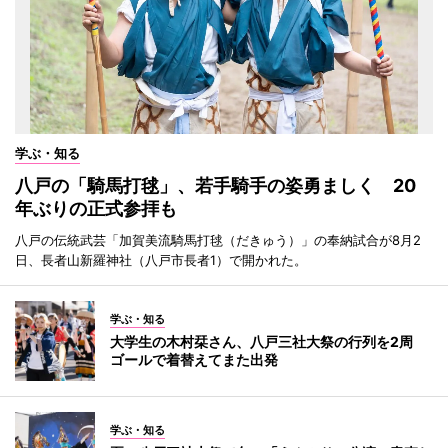
学ぶ・知る
八戸の「騎馬打毬」、若手騎手の姿勇ましく 20
年ぶりの正式参拝も
八戸の伝統武芸「加賀美流騎馬打毬（だきゅう）」の奉納試合が8月2
日、長者山新羅神社（八戸市長者1）で開かれた。
学ぶ・知る
大学生の木村栞さん、八戸三社大祭の行列を2周
ゴールで着替えてまた出発
学ぶ・知る