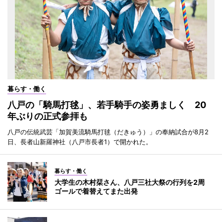
暮らす・働く
八戸の「騎馬打毬」、若手騎手の姿勇ましく 20
年ぶりの正式参拝も
八戸の伝統武芸「加賀美流騎馬打毬（だきゅう）」の奉納試合が8月2
日、長者山新羅神社（八戸市長者1）で開かれた。
暮らす・働く
大学生の木村栞さん、八戸三社大祭の行列を2周
ゴールで着替えてまた出発