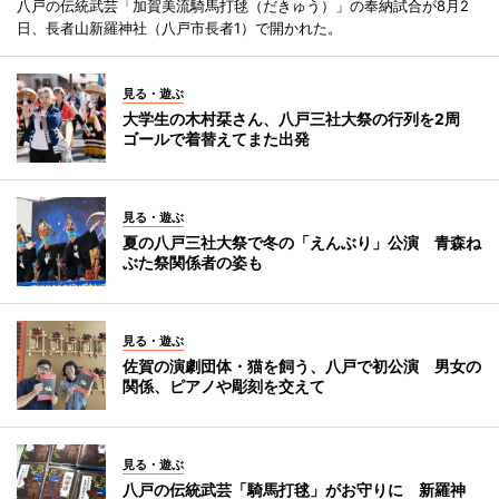
八戸の伝統武芸「加賀美流騎馬打毬（だきゅう）」の奉納試合が8月2
日、長者山新羅神社（八戸市長者1）で開かれた。
見る・遊ぶ
大学生の木村栞さん、八戸三社大祭の行列を2周
ゴールで着替えてまた出発
見る・遊ぶ
夏の八戸三社大祭で冬の「えんぶり」公演 青森ね
ぶた祭関係者の姿も
見る・遊ぶ
佐賀の演劇団体・猫を飼う、八戸で初公演 男女の
関係、ピアノや彫刻を交えて
見る・遊ぶ
八戸の伝統武芸「騎馬打毬」がお守りに 新羅神