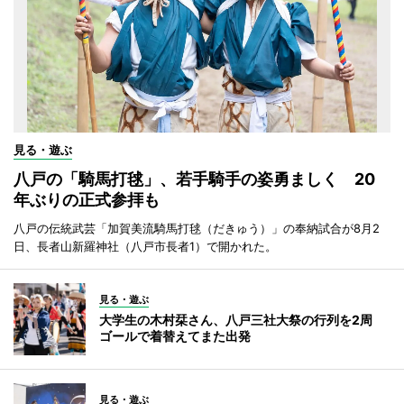
見る・遊ぶ
八戸の「騎馬打毬」、若手騎手の姿勇ましく 20
年ぶりの正式参拝も
八戸の伝統武芸「加賀美流騎馬打毬（だきゅう）」の奉納試合が8月2
日、長者山新羅神社（八戸市長者1）で開かれた。
見る・遊ぶ
大学生の木村栞さん、八戸三社大祭の行列を2周
ゴールで着替えてまた出発
見る・遊ぶ