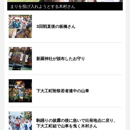
まりを投げ入れようとする木村さん
3回戦直後の板橋さん
新羅神社が頒布したお守り
下大工町附祭若者連中の山車
駒踊りの披露の後に急いで出発地点に戻り、
下大工町組で山車を曳く木村さん