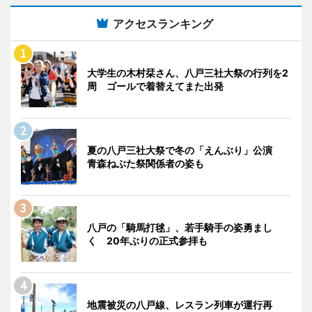
アクセスランキング
大学生の木村栞さん、八戸三社大祭の行列を2
周 ゴールで着替えてまた出発
夏の八戸三社大祭で冬の「えんぶり」公演
青森ねぶた祭関係者の姿も
八戸の「騎馬打毬」、若手騎手の姿勇まし
く 20年ぶりの正式参拝も
地震被災の八戸線、レスラン列車が運行再