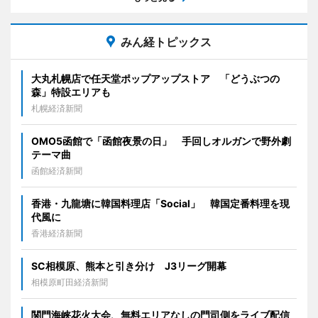
みん経トピックス
大丸札幌店で任天堂ポップアップストア 「どうぶつの
森」特設エリアも
札幌経済新聞
OMO5函館で「函館夜景の日」 手回しオルガンで野外劇
テーマ曲
函館経済新聞
香港・九龍塘に韓国料理店「Social」 韓国定番料理を現
代風に
香港経済新聞
SC相模原、熊本と引き分け J3リーグ開幕
相模原町田経済新聞
関門海峡花火大会、無料エリアなしの門司側をライブ配信