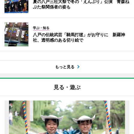
夏の八戸三社大祭で冬の「えんぶり」公演 青森ね
ぶた祭関係者の姿も
学ぶ・知る
八戸の伝統武芸「騎馬打毬」がお守りに 新羅神
社、透明感のある切り絵で
もっと見る
見る・遊ぶ