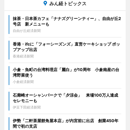
みん経トピックス
抹茶・日本茶カフェ「ナナズグリーンティー」、自由が丘2
号店 新メニューも
自由が丘経済新聞
香港・ifcに「フォーシーズンズ」直営ケーキショップ ポッ
プアップ出店
香港経済新聞
小倉・魚町の台湾料理店「麗白」が10周年 小倉南産の台
湾野菜使う
小倉経済新聞
石廊崎オーシャンパークで「夕涼会」 来場100万人達成
セレモニーも
伊豆下田経済新聞
伊勢「二軒茶屋餅角屋本店」が内宮前に出店 創業450年
間で初の支店