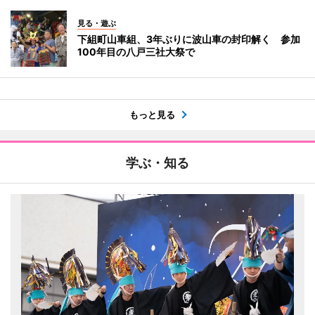
見る・遊ぶ
下組町山車組、3年ぶりに波山車の封印解く 参加
100年目の八戸三社大祭で
もっと見る
学ぶ・知る