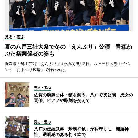
見る・遊ぶ
夏の八戸三社大祭で冬の「えんぶり」公演 青森ね
ぶた祭関係者の姿も
青森県の郷土芸能「えんぶり」の公演が8月2日、八戸三社大祭のイベ
ント「おまつり広場」で行われた。
見る・遊ぶ
佐賀の演劇団体・猫を飼う、八戸で初公演 男女の
関係、ピアノや彫刻を交えて
見る・遊ぶ
八戸の伝統武芸「騎馬打毬」がお守りに 新羅神
社、透明感のある切り絵で