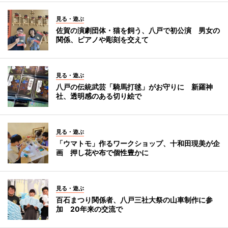
見る・遊ぶ
佐賀の演劇団体・猫を飼う、八戸で初公演 男女の
関係、ピアノや彫刻を交えて
見る・遊ぶ
八戸の伝統武芸「騎馬打毬」がお守りに 新羅神
社、透明感のある切り絵で
見る・遊ぶ
「ウマトモ」作るワークショップ、十和田現美が企
画 押し花や布で個性豊かに
見る・遊ぶ
百石まつり関係者、八戸三社大祭の山車制作に参
加 20年来の交流で