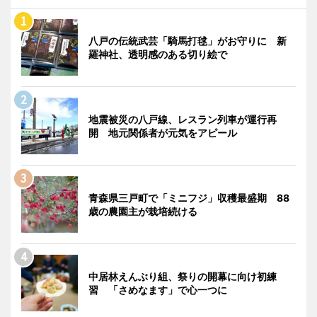
八戸の伝統武芸「騎馬打毬」がお守りに 新
羅神社、透明感のある切り絵で
地震被災の八戸線、レスラン列車が運行再
開 地元関係者が元気をアピール
青森県三戸町で「ミニフジ」収穫最盛期 88
歳の農園主が栽培続ける
中居林えんぶり組、祭りの開幕に向け初練
習 「さめなます」で心一つに