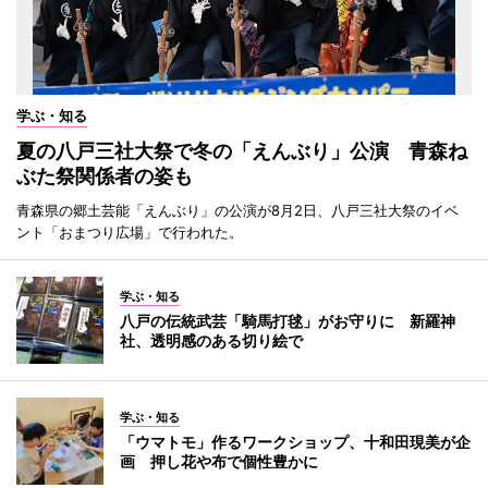
学ぶ・知る
夏の八戸三社大祭で冬の「えんぶり」公演 青森ね
ぶた祭関係者の姿も
青森県の郷土芸能「えんぶり」の公演が8月2日、八戸三社大祭のイベ
ント「おまつり広場」で行われた。
学ぶ・知る
八戸の伝統武芸「騎馬打毬」がお守りに 新羅神
社、透明感のある切り絵で
学ぶ・知る
「ウマトモ」作るワークショップ、十和田現美が企
画 押し花や布で個性豊かに