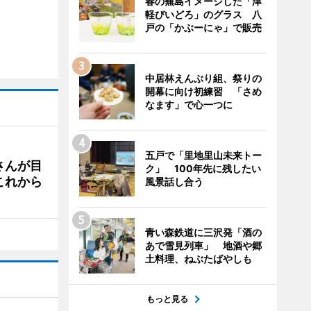
春の蕪島イメージした「津
軽びいどろ」のグラス 八
戸の「かぶーにゃ」で販売
中居林えんぶり組、祭りの
開幕に向け初練習 「さめ
なます」で心一つに
五戸で「里地里山未来トー
さんが目
ク」 100年先に残したい
これから
風景話し合う
青い森鉄道に三沢発「酒の
あで雪見列車」 地酒や郷
土料理、ねぶたばやしも
もっと見る