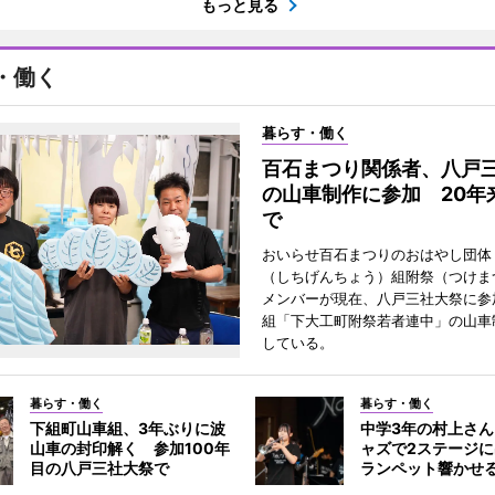
もっと見る
・働く
暮らす・働く
百石まつり関係者、八戸
の山車制作に参加 20年
で
おいらせ百石まつりのおはやし団体
（しちげんちょう）組附祭（つけま
メンバーが現在、八戸三社大祭に参
組「下大工町附祭若者連中」の山車
している。
暮らす・働く
暮らす・働く
下組町山車組、3年ぶりに波
中学3年の村上さ
山車の封印解く 参加100年
ャズで2ステージ
目の八戸三社大祭で
ランペット響かせ