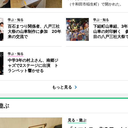
（十和田市稲生町）で開かれた。
学ぶ・知る
学ぶ・知る
百石まつり関係者、八戸三社
下組町山車組、3
大祭の山車制作に参加 20年
山車の封印解く 参
来の交流で
目の八戸三社大祭
学ぶ・知る
中学3年の村上さん、南郷ジ
ャズで2ステージに出演 ト
ランペット響かせる
もっと見る
遊ぶ
見る・遊ぶ