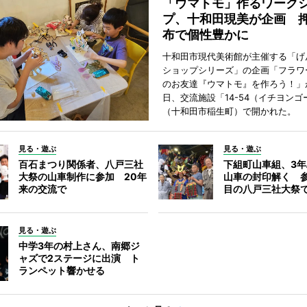
「ウマトモ」作るワーク
プ、十和田現美が企画 
布で個性豊かに
十和田市現代美術館が主催する「げ
ショップシリーズ」の企画「フラワ
のお友達『ウマトモ』を作ろう！」が
日、交流施設「14-54（イチヨンゴ
（十和田市稲生町）で開かれた。
見る・遊ぶ
見る・遊ぶ
百石まつり関係者、八戸三社
下組町山車組、3
大祭の山車制作に参加 20年
山車の封印解く 参
来の交流で
目の八戸三社大祭
見る・遊ぶ
中学3年の村上さん、南郷ジ
ャズで2ステージに出演 ト
ランペット響かせる