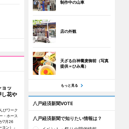
制作中の山車
店の外観
天ざる白神蕎麦御前（写真
提供＝ひみ庵）
もっと見る
ショッ
押し花や
八戸経済新聞VOTE
んびワーク
ー・ホース
八戸経済新聞で知りたい情報は？
7月26
ーヨン）」