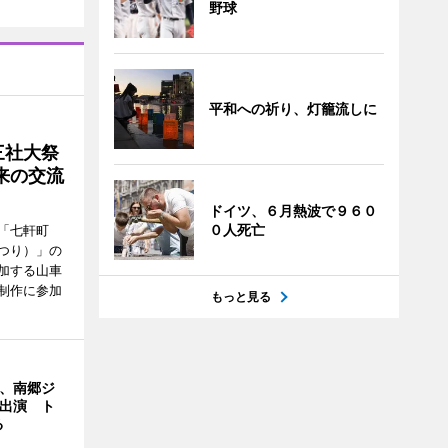
野球
平和への祈り、灯籠流しに
三社大祭
来の交流
ドイツ、６月熱波で９６０
０人死亡
「七軒町
つり）」の
加する山車
制作に参加
もっと見る
ん、南郷ジ
に出演 ト
る