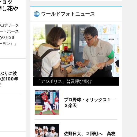
ショッ
押し花や
ワールドフォトニュース
んびワーク
ー・ホース
7月26
ーヨン）」
年ぶりに波
加100年
「デジポリス」普及呼び掛け
で
プロ野球・オリックス１―
３楽天
佐野日大、２回戦へ 高校