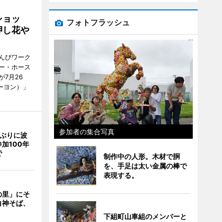
ショッ
フォトフラッシュ
押し花や
んびワーク
ー・ホース
7月26
ーヨン）」
参加者の集合写真
年ぶりに波
加100年
で
制作中の人形。木材で胴
を、手足は太い金属の棒で
表現する。
の里」にそ
白神そば、
下組町山車組のメンバーと