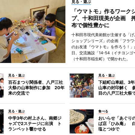
見る・遊ぶ
「ウマトモ」作るワーク
プ、十和田現美が企画 
布で個性豊かに
十和田市現代美術館が主催する「げ
ショップシリーズ」の企画「フラワ
のお友達『ウマトモ』を作ろう！」が
日、交流施設「14-54（イチヨンゴ
（十和田市稲生町）で開かれた。
見る・遊ぶ
見る・遊ぶ
百石まつり関係者、八戸三社
下組町山車組、3
大祭の山車制作に参加 20年
山車の封印解く 参
来の交流で
目の八戸三社大祭
見る・遊ぶ
食べる
中学3年の村上さん、南郷ジ
おいらせ「あぐり
ャズで2ステージに出演 ト
ば店「ひみ庵」 
ランペット響かせる
塩とつゆで