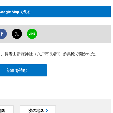
Google Map で見る
日、長者山新羅神社（八戸市長者1）参集殿で開かれた。
記事を読む
地図
次の地図