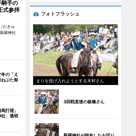
手騎手の
正式参拝
フォトフラッシュ
（だきゅ
山新羅神社
で冬の「え
森ねぶた祭
まりを投げ入れようとする木村さん
3回戦直後の板橋さん
騎馬打毬」
神社、透明
新羅神社が頒布したお守り