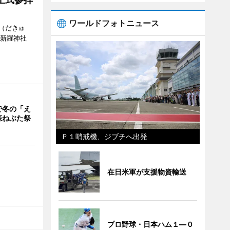
ワールドフォトニュース
（だきゅ
山新羅神社
で冬の「え
森ねぶた祭
Ｐ１哨戒機、ジブチへ出発
在日米軍が支援物資輸送
プロ野球・日本ハム１―０