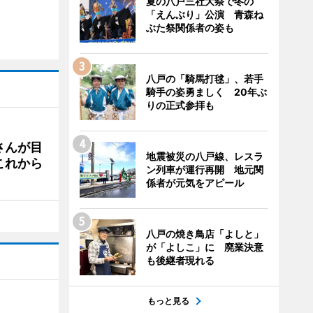
夏の八戸三社大祭で冬の
「えんぶり」公演 青森ね
ぶた祭関係者の姿も
八戸の「騎馬打毬」、若手
騎手の姿勇ましく 20年ぶ
りの正式参拝も
さんが目
地震被災の八戸線、レスラ
これから
ン列車が運行再開 地元関
係者が元気をアピール
八戸の焼き鳥店「よしと」
が「よしこ」に 廃業決意
も後継者現れる
もっと見る