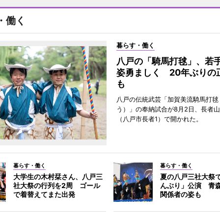
・働く
暮らす・働く
八戸の「騎馬打毬」、若
姿勇ましく 20年ぶりの
も
八戸の伝統武芸「加賀美流騎馬打毬
う）」の奉納試合が8月2日、長者
（八戸市長者1）で開かれた。
暮らす・働く
暮らす・働く
大学生の木村栞さん、八戸三
夏の八戸三社大祭
社大祭の行列を2周 ゴール
んぶり」公演 青
で着替えてまた出発
関係者の姿も