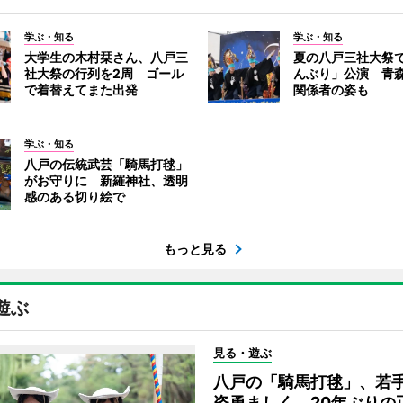
学ぶ・知る
学ぶ・知る
大学生の木村栞さん、八戸三
夏の八戸三社大祭
社大祭の行列を2周 ゴール
んぶり」公演 青
で着替えてまた出発
関係者の姿も
学ぶ・知る
八戸の伝統武芸「騎馬打毬」
がお守りに 新羅神社、透明
感のある切り絵で
もっと見る
遊ぶ
見る・遊ぶ
八戸の「騎馬打毬」、若
姿勇ましく 20年ぶりの