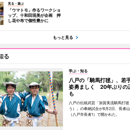
見る・遊ぶ
「ウマトモ」作るワークショ
ップ、十和田現美が企画 押
し花や布で個性豊かに
もっと見る
知る
学ぶ・知る
八戸の「騎馬打毬」、若
姿勇ましく 20年ぶりの
も
八戸の伝統武芸「加賀美流騎馬打毬
う）」の奉納試合が8月2日、長者
（八戸市長者1）で開かれた。