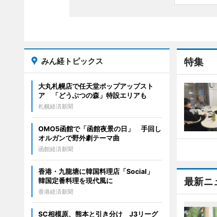
みん経トピックス
特集
大丸札幌店で任天堂ポップアップスト
ア 「どうぶつの森」特設エリアも
札幌経済新聞
OMO5函館で「函館夜景の日」 手回し
オルガンで野外劇テーマ曲
函館経済新聞
香港・九龍塘に韓国料理店「Social」
最新ニ
韓国定番料理を現代風に
香港経済新聞
SC相模原、熊本と引き分け J3リーグ