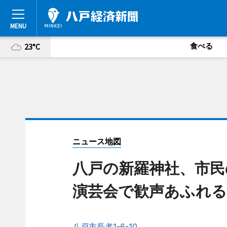
食べる
23°C
ニュース地図
八戸の新羅神社、市
演芸会で歓声あふれる
八戸市長者1-6-10