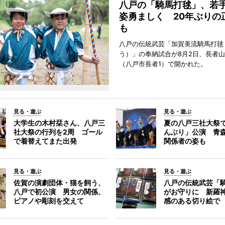
八戸の「騎馬打毬」、若
姿勇ましく 20年ぶりの
も
八戸の伝統武芸「加賀美流騎馬打毬
う）」の奉納試合が8月2日、長者
（八戸市長者1）で開かれた。
見る・遊ぶ
見る・遊ぶ
大学生の木村栞さん、八戸三
夏の八戸三社大祭
社大祭の行列を2周 ゴール
んぶり」公演 青
で着替えてまた出発
関係者の姿も
見る・遊ぶ
見る・遊ぶ
佐賀の演劇団体・猫を飼う、
八戸の伝統武芸「
八戸で初公演 男女の関係、
がお守りに 新羅
ピアノや彫刻を交えて
感のある切り絵で