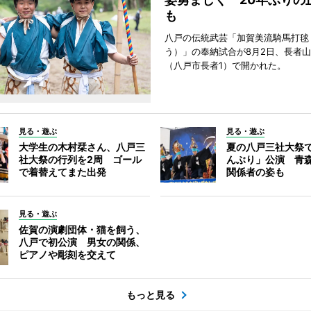
も
八戸の伝統武芸「加賀美流騎馬打毬
う）」の奉納試合が8月2日、長者
（八戸市長者1）で開かれた。
見る・遊ぶ
見る・遊ぶ
大学生の木村栞さん、八戸三
夏の八戸三社大祭
社大祭の行列を2周 ゴール
んぶり」公演 青
で着替えてまた出発
関係者の姿も
見る・遊ぶ
佐賀の演劇団体・猫を飼う、
八戸で初公演 男女の関係、
ピアノや彫刻を交えて
もっと見る