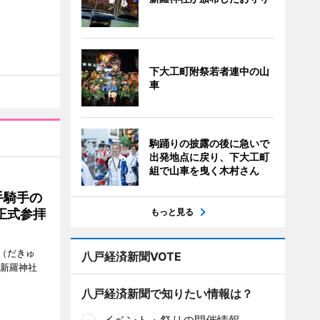
下大工町附祭若者連中の山
車
駒踊りの披露の後に急いで
出発地点に戻り、下大工町
組で山車を曳く木村さん
手騎手の
もっと見る
正式参拝
（だきゅ
八戸経済新聞VOTE
山新羅神社
八戸経済新聞で知りたい情報は？