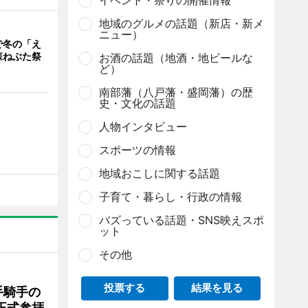
イベント・祭りの開催情報
地域のグルメの話題（新店・新メ
ニュー）
で冬の「え
森ねぶた祭
お酒の話題（地酒・地ビールな
ど）
南部藩（八戸藩・盛岡藩）の歴
史・文化の話題
人物インタビュー
スポーツの情報
地域おこしに関する話題
子育て・暮らし・行政の情報
バズっている話題・SNS映えスポ
ット
その他
投票する
結果を見る
手騎手の
正式参拝