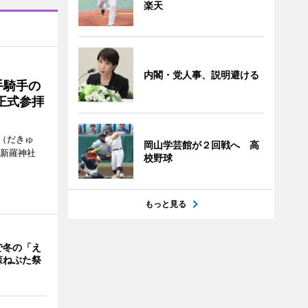
楽天
内閣・党人事、説明避ける
手騎手の
正式参拝
（だきゅ
岡山学芸館が２回戦へ 高
山新羅神社
校野球
もっと見る
で冬の「え
森ねぶた祭