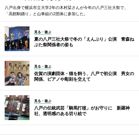
八戸出身で横浜市立大学2年の木村栞さんが今年の八戸三社大祭で、
「高館駒踊り」と山車組の2団体に参加した。
見る・遊ぶ
夏の八戸三社大祭で冬の「えんぶり」公演 青森ね
ぶた祭関係者の姿も
見る・遊ぶ
佐賀の演劇団体・猫を飼う、八戸で初公演 男女の
関係、ピアノや彫刻を交えて
見る・遊ぶ
八戸の伝統武芸「騎馬打毬」がお守りに 新羅神
社、透明感のある切り絵で