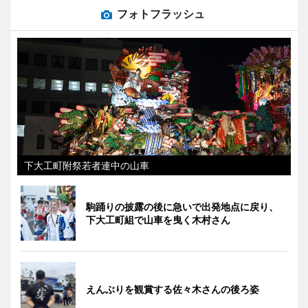
フォトフラッシュ
下大工町附祭若者連中の山車
駒踊りの披露の後に急いで出発地点に戻り、
下大工町組で山車を曳く木村さん
えんぶりを観賞する佐々木さんの後ろ姿