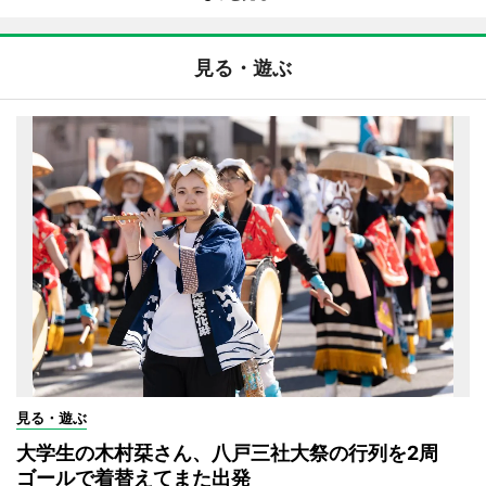
見る・遊ぶ
見る・遊ぶ
大学生の木村栞さん、八戸三社大祭の行列を2周
ゴールで着替えてまた出発