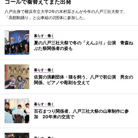
ゴールで着替えてまた出発
八戸出身で横浜市立大学2年の木村栞さんが今年の八戸三社大祭で、
「高館駒踊り」と山車組の2団体に参加した。
暮らす・働く
夏の八戸三社大祭で冬の「えんぶり」公演 青森ね
ぶた祭関係者の姿も
暮らす・働く
佐賀の演劇団体・猫を飼う、八戸で初公演 男女の
関係、ピアノや彫刻を交えて
暮らす・働く
百石まつり関係者、八戸三社大祭の山車制作に参
加 20年来の交流で