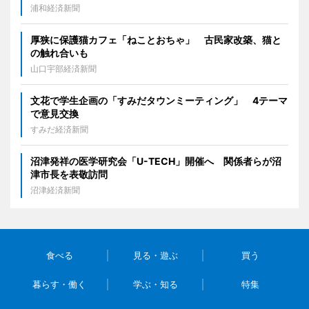
浦和経済新聞
厚狭に保護猫カフェ「ねことおちゃ」 古民家改築、猫と
の触れ合いも
山口宇部経済新聞
文花で学生企画の「すみだタウンミーティング」 4テーマ
で意見交換
すみだ経済新聞
沼津発祥の医学研究会「U-TECH」開催へ 関係者らが沼
津市長を表敬訪問
沼津経済新聞
食べる
見る・遊ぶ
買う
暮らす・働く
学ぶ・知る
特集