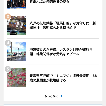
青森ねぶた祭関係者の姿も
八戸の伝統武芸「騎馬打毬」がお守りに 新
羅神社、透明感のある切り絵で
地震被災の八戸線、レスラン列車が運行再
開 地元関係者が元気をアピール
青森県三戸町で「ミニフジ」収穫最盛期 88
歳の農園主が栽培続ける
もっと見る