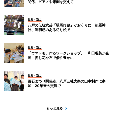
関係、ピアノや彫刻を交えて
見る・遊ぶ
八戸の伝統武芸「騎馬打毬」がお守りに 新羅神
社、透明感のある切り絵で
見る・遊ぶ
「ウマトモ」作るワークショップ、十和田現美が企
画 押し花や布で個性豊かに
見る・遊ぶ
百石まつり関係者、八戸三社大祭の山車制作に参
加 20年来の交流で
もっと見る