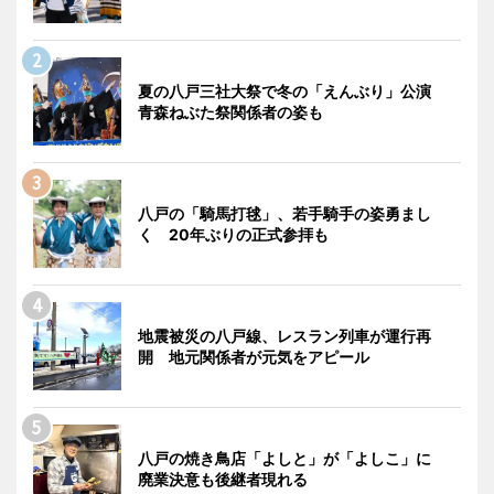
夏の八戸三社大祭で冬の「えんぶり」公演
青森ねぶた祭関係者の姿も
八戸の「騎馬打毬」、若手騎手の姿勇まし
く 20年ぶりの正式参拝も
地震被災の八戸線、レスラン列車が運行再
開 地元関係者が元気をアピール
八戸の焼き鳥店「よしと」が「よしこ」に
廃業決意も後継者現れる