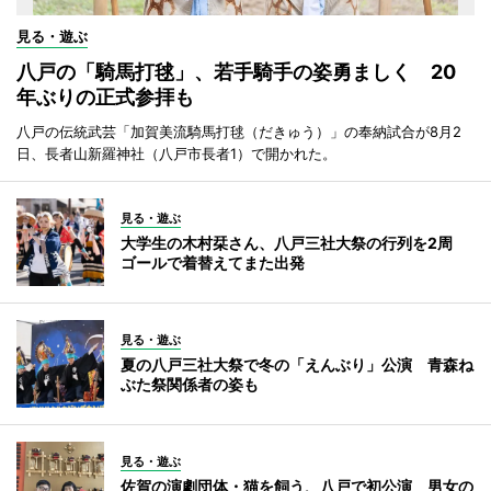
見る・遊ぶ
八戸の「騎馬打毬」、若手騎手の姿勇ましく 20
年ぶりの正式参拝も
八戸の伝統武芸「加賀美流騎馬打毬（だきゅう）」の奉納試合が8月2
日、長者山新羅神社（八戸市長者1）で開かれた。
見る・遊ぶ
大学生の木村栞さん、八戸三社大祭の行列を2周
ゴールで着替えてまた出発
見る・遊ぶ
夏の八戸三社大祭で冬の「えんぶり」公演 青森ね
ぶた祭関係者の姿も
見る・遊ぶ
佐賀の演劇団体・猫を飼う、八戸で初公演 男女の