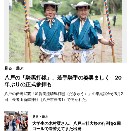
見る・遊ぶ
八戸の「騎馬打毬」、若手騎手の姿勇ましく 20
年ぶりの正式参拝も
八戸の伝統武芸「加賀美流騎馬打毬（だきゅう）」の奉納試合が8月2
日、長者山新羅神社（八戸市長者1）で開かれた。
見る・遊ぶ
大学生の木村栞さん、八戸三社大祭の行列を2周
ゴールで着替えてまた出発