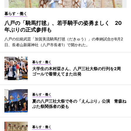
暮らす・働く
八戸の「騎馬打毬」、若手騎手の姿勇ましく 20
年ぶりの正式参拝も
八戸の伝統武芸「加賀美流騎馬打毬（だきゅう）」の奉納試合が8月2
日、長者山新羅神社（八戸市長者1）で開かれた。
暮らす・働く
大学生の木村栞さん、八戸三社大祭の行列を2周
ゴールで着替えてまた出発
暮らす・働く
夏の八戸三社大祭で冬の「えんぶり」公演 青森ね
ぶた祭関係者の姿も
暮らす・働く