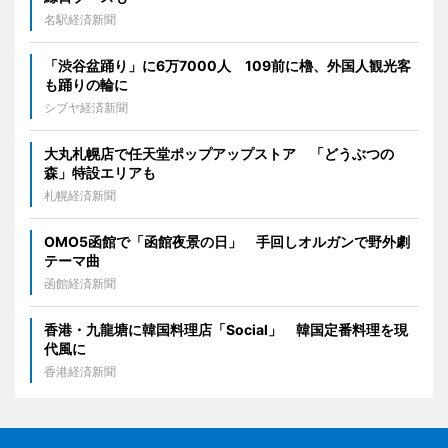
名駅経済新聞
「渋谷盆踊り」に6万7000人 109前に櫓、外国人観光客
も踊りの輪に
シブヤ経済新聞
大丸札幌店で任天堂ポップアップストア 「どうぶつの
森」特設エリアも
札幌経済新聞
OMO5函館で「函館夜景の日」 手回しオルガンで野外劇
テーマ曲
函館経済新聞
香港・九龍塘に韓国料理店「Social」 韓国定番料理を現
代風に
香港経済新聞