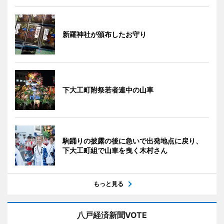
新羅神社が頒布したお守り
下大工町附祭若者連中の山車
駒踊りの披露の後に急いで出発地点に戻り、
下大工町組で山車を曳く木村さん
もっと見る
八戸経済新聞VOTE