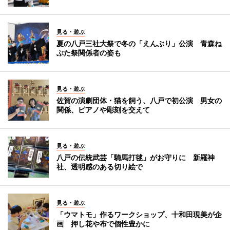
見る・遊ぶ
夏の八戸三社大祭で冬の「えんぶり」公演 青森ね
ぶた祭関係者の姿も
見る・遊ぶ
佐賀の演劇団体・猫を飼う、八戸で初公演 男女の
関係、ピアノや彫刻を交えて
見る・遊ぶ
八戸の伝統武芸「騎馬打毬」がお守りに 新羅神
社、透明感のある切り絵で
見る・遊ぶ
「ウマトモ」作るワークショップ、十和田現美が企
画 押し花や布で個性豊かに