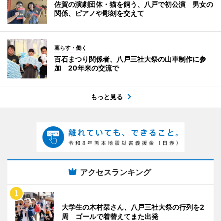
佐賀の演劇団体・猫を飼う、八戸で初公演 男女の
関係、ピアノや彫刻を交えて
暮らす・働く
百石まつり関係者、八戸三社大祭の山車制作に参
加 20年来の交流で
もっと見る
アクセスランキング
大学生の木村栞さん、八戸三社大祭の行列を2
周 ゴールで着替えてまた出発