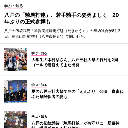
学ぶ・知る
八戸の「騎馬打毬」、若手騎手の姿勇ましく 20
年ぶりの正式参拝も
八戸の伝統武芸「加賀美流騎馬打毬（だきゅう）」の奉納試合が8月2
日、長者山新羅神社（八戸市長者1）で開かれた。
学ぶ・知る
大学生の木村栞さん、八戸三社大祭の行列を2周
ゴールで着替えてまた出発
学ぶ・知る
夏の八戸三社大祭で冬の「えんぶり」公演 青森ね
ぶた祭関係者の姿も
学ぶ・知る
八戸の伝統武芸「騎馬打毬」がお守りに 新羅神