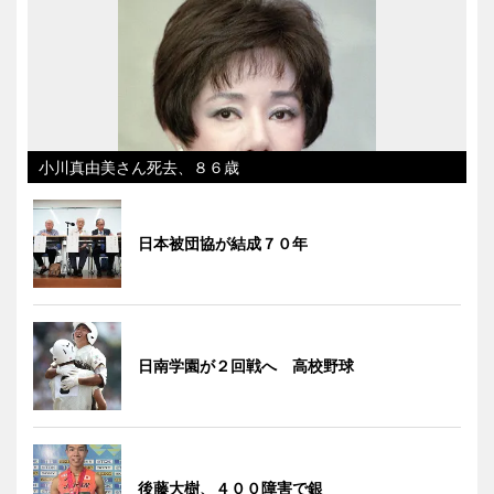
小川真由美さん死去、８６歳
日本被団協が結成７０年
日南学園が２回戦へ 高校野球
後藤大樹、４００障害で銀