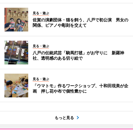
見る・遊ぶ
佐賀の演劇団体・猫を飼う、八戸で初公演 男女の
関係、ピアノや彫刻を交えて
見る・遊ぶ
八戸の伝統武芸「騎馬打毬」がお守りに 新羅神
社、透明感のある切り絵で
見る・遊ぶ
「ウマトモ」作るワークショップ、十和田現美が企
画 押し花や布で個性豊かに
もっと見る