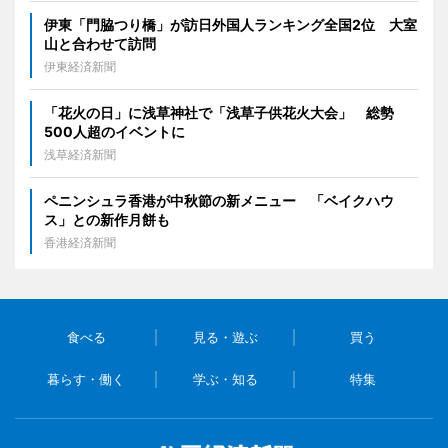
伊東「門脇つり橋」が訪日外国人ランキング全国2位 大室
山と合わせて訪問
伊東経済新聞
「花火の日」に浅草神社で「浅草子供花火大会」 総勢
500人超のイベントに
浅草経済新聞
ペニンシュラ香港が中秋節の新メニュー 「ベイクハウ
ス」との新作月餅も
香港経済新聞
食べる
見る・遊ぶ
買う
暮らす・働く
学ぶ・知る
特集