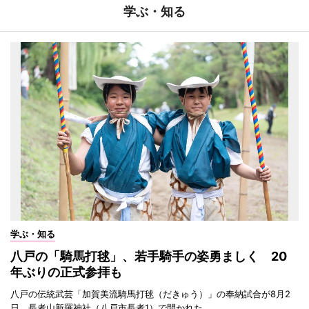
学ぶ・知る
学ぶ・知る
八戸の「騎馬打毬」、若手騎手の姿勇ましく 20
年ぶりの正式参拝も
八戸の伝統武芸「加賀美流騎馬打毬（だきゅう）」の奉納試合が8月2
日、長者山新羅神社（八戸市長者1）で開かれた。