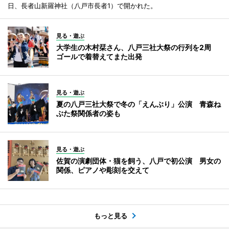
日、長者山新羅神社（八戸市長者1）で開かれた。
見る・遊ぶ
大学生の木村栞さん、八戸三社大祭の行列を2周
ゴールで着替えてまた出発
見る・遊ぶ
夏の八戸三社大祭で冬の「えんぶり」公演 青森ね
ぶた祭関係者の姿も
見る・遊ぶ
佐賀の演劇団体・猫を飼う、八戸で初公演 男女の
関係、ピアノや彫刻を交えて
もっと見る