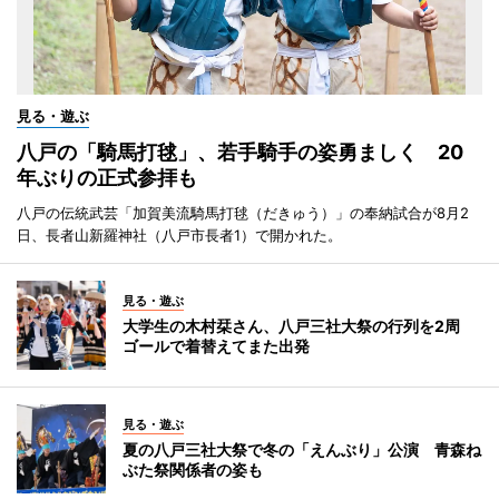
見る・遊ぶ
八戸の「騎馬打毬」、若手騎手の姿勇ましく 20
年ぶりの正式参拝も
八戸の伝統武芸「加賀美流騎馬打毬（だきゅう）」の奉納試合が8月2
日、長者山新羅神社（八戸市長者1）で開かれた。
見る・遊ぶ
大学生の木村栞さん、八戸三社大祭の行列を2周
ゴールで着替えてまた出発
見る・遊ぶ
夏の八戸三社大祭で冬の「えんぶり」公演 青森ね
ぶた祭関係者の姿も