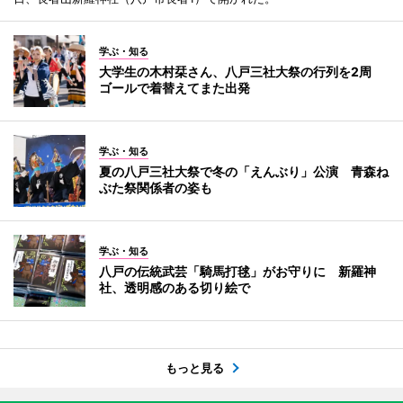
学ぶ・知る
大学生の木村栞さん、八戸三社大祭の行列を2周
ゴールで着替えてまた出発
学ぶ・知る
夏の八戸三社大祭で冬の「えんぶり」公演 青森ね
ぶた祭関係者の姿も
学ぶ・知る
八戸の伝統武芸「騎馬打毬」がお守りに 新羅神
社、透明感のある切り絵で
もっと見る