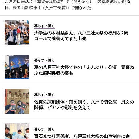
八戸の伝統武芸「加賀美流騎馬打毬（だきゅう）」の奉納試合が8月2
日、長者山新羅神社（八戸市長者1）で開かれた。
暮らす・働く
大学生の木村栞さん、八戸三社大祭の行列を2周
ゴールで着替えてまた出発
暮らす・働く
夏の八戸三社大祭で冬の「えんぶり」公演 青森ね
ぶた祭関係者の姿も
暮らす・働く
佐賀の演劇団体・猫を飼う、八戸で初公演 男女の
関係、ピアノや彫刻を交えて
暮らす・働く
百石まつり関係者、八戸三社大祭の山車制作に参