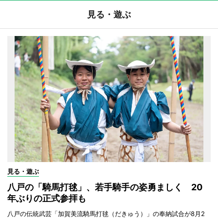
見る・遊ぶ
見る・遊ぶ
八戸の「騎馬打毬」、若手騎手の姿勇ましく 20
年ぶりの正式参拝も
八戸の伝統武芸「加賀美流騎馬打毬（だきゅう）」の奉納試合が8月2