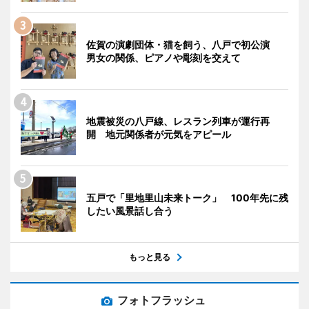
佐賀の演劇団体・猫を飼う、八戸で初公演
男女の関係、ピアノや彫刻を交えて
地震被災の八戸線、レスラン列車が運行再
開 地元関係者が元気をアピール
五戸で「里地里山未来トーク」 100年先に残
したい風景話し合う
もっと見る
フォトフラッシュ