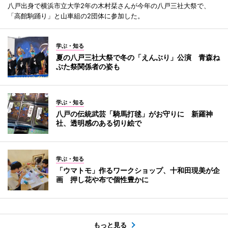
八戸出身で横浜市立大学2年の木村栞さんが今年の八戸三社大祭で、
「高館駒踊り」と山車組の2団体に参加した。
学ぶ・知る
夏の八戸三社大祭で冬の「えんぶり」公演 青森ね
ぶた祭関係者の姿も
学ぶ・知る
八戸の伝統武芸「騎馬打毬」がお守りに 新羅神
社、透明感のある切り絵で
学ぶ・知る
「ウマトモ」作るワークショップ、十和田現美が企
画 押し花や布で個性豊かに
もっと見る