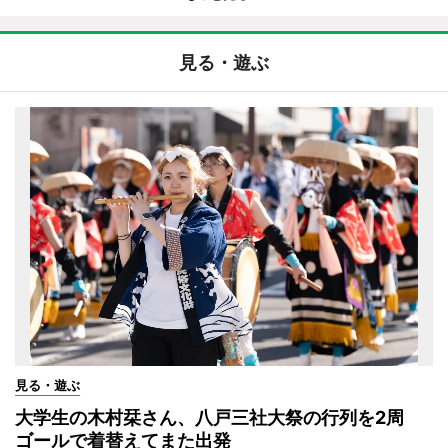
見る・遊ぶ
見る・遊ぶ
大学生の木村栞さん、八戸三社大祭の行列を2周
ゴールで着替えてまた出発