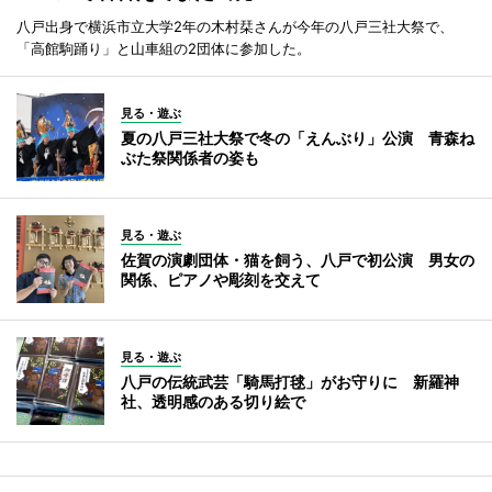
八戸出身で横浜市立大学2年の木村栞さんが今年の八戸三社大祭で、
「高館駒踊り」と山車組の2団体に参加した。
見る・遊ぶ
夏の八戸三社大祭で冬の「えんぶり」公演 青森ね
ぶた祭関係者の姿も
見る・遊ぶ
佐賀の演劇団体・猫を飼う、八戸で初公演 男女の
関係、ピアノや彫刻を交えて
見る・遊ぶ
八戸の伝統武芸「騎馬打毬」がお守りに 新羅神
社、透明感のある切り絵で