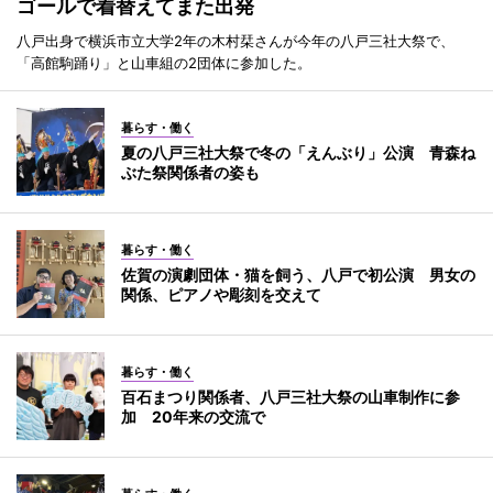
ゴールで着替えてまた出発
八戸出身で横浜市立大学2年の木村栞さんが今年の八戸三社大祭で、
「高館駒踊り」と山車組の2団体に参加した。
暮らす・働く
夏の八戸三社大祭で冬の「えんぶり」公演 青森ね
ぶた祭関係者の姿も
暮らす・働く
佐賀の演劇団体・猫を飼う、八戸で初公演 男女の
関係、ピアノや彫刻を交えて
暮らす・働く
百石まつり関係者、八戸三社大祭の山車制作に参
加 20年来の交流で