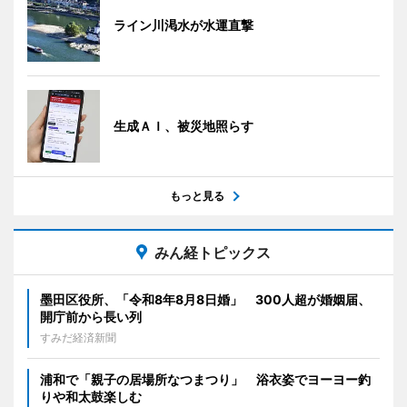
ライン川渇水が水運直撃
生成ＡＩ、被災地照らす
もっと見る
みん経トピックス
墨田区役所、「令和8年8月8日婚」 300人超が婚姻届、
開庁前から長い列
すみだ経済新聞
浦和で「親子の居場所なつまつり」 浴衣姿でヨーヨー釣
りや和太鼓楽しむ