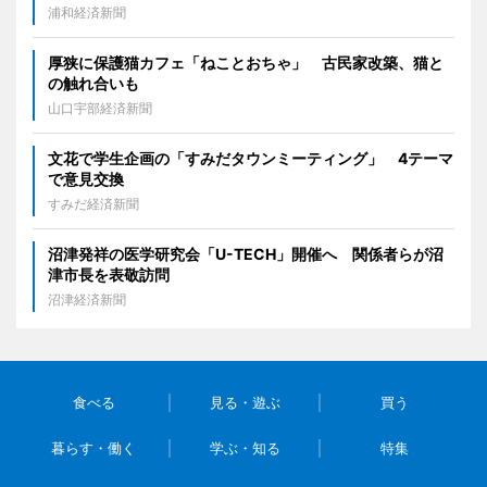
浦和経済新聞
厚狭に保護猫カフェ「ねことおちゃ」 古民家改築、猫と
の触れ合いも
山口宇部経済新聞
文花で学生企画の「すみだタウンミーティング」 4テーマ
で意見交換
すみだ経済新聞
沼津発祥の医学研究会「U-TECH」開催へ 関係者らが沼
津市長を表敬訪問
沼津経済新聞
食べる
見る・遊ぶ
買う
暮らす・働く
学ぶ・知る
特集