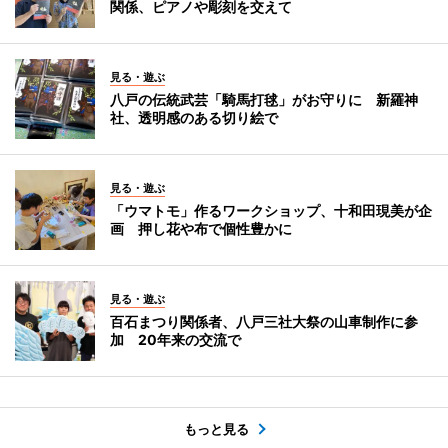
関係、ピアノや彫刻を交えて
見る・遊ぶ
八戸の伝統武芸「騎馬打毬」がお守りに 新羅神
社、透明感のある切り絵で
見る・遊ぶ
「ウマトモ」作るワークショップ、十和田現美が企
画 押し花や布で個性豊かに
見る・遊ぶ
百石まつり関係者、八戸三社大祭の山車制作に参
加 20年来の交流で
もっと見る