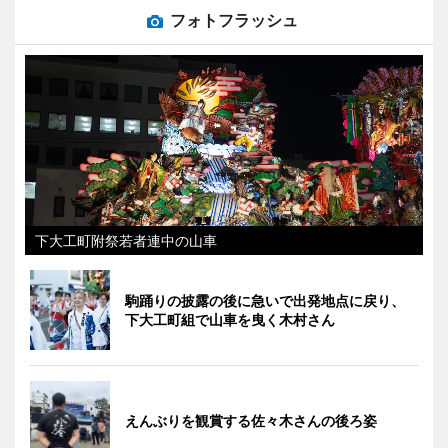
フォトフラッシュ
下大工町附祭若者連中の山車
駒踊りの披露の後に急いで出発地点に戻り、
下大工町組で山車を曳く木村さん
えんぶりを観賞する佐々木さんの後ろ姿