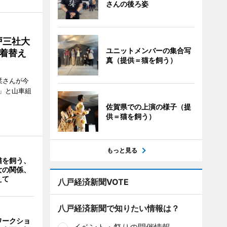
さんの後ろ姿
戸三社大
ユニットメンバーの集合写
着替え
真（提供＝猫を飼う）
栞さんが今
」と山車組
佐賀県での上演の様子（提
供＝猫を飼う）
もっと見る
猫を飼う、
女の関係、
えて
八戸経済新聞VOTE
八戸経済新聞で知りたい情報は？
ワークショ