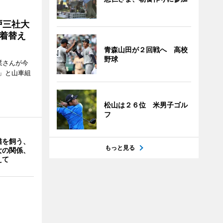
戸三社大
着替え
青森山田が２回戦へ 高校
野球
栞さんが今
」と山車組
松山は２６位 米男子ゴル
フ
猫を飼う、
もっと見る
女の関係、
えて