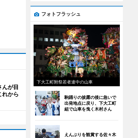
フォトフラッシュ
下大工町附祭若者連中の山車
さんが目
これから
駒踊りの披露の後に急いで
出発地点に戻り、下大工町
組で山車を曳く木村さん
えんぶりを観賞する佐々木