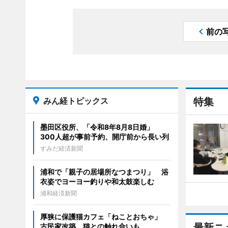
前の
みん経トピックス
特集
墨田区役所、「令和8年8月8日婚」
300人超が事前予約、開庁前から長い列
すみだ経済新聞
浦和で「親子の居場所なつまつり」 浴
衣姿でヨーヨー釣りや和太鼓楽しむ
浦和経済新聞
厚狭に保護猫カフェ「ねことおちゃ」
最新ニ
古民家改築、猫との触れ合いも