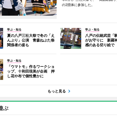
の2団体に参加した。
学ぶ・知る
学ぶ・知る
夏の八戸三社大祭で冬の「え
八戸の伝統武芸「
んぶり」公演 青森ねぶた祭
がお守りに 新羅
関係者の姿も
感のある切り絵で
学ぶ・知る
「ウマトモ」作るワークショ
ップ、十和田現美が企画 押
し花や布で個性豊かに
もっと見る
遊ぶ