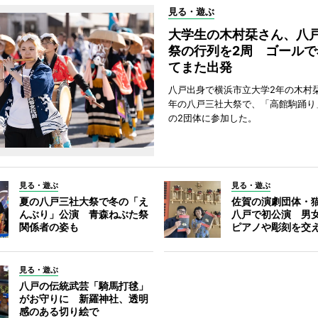
見る・遊ぶ
大学生の木村栞さん、八
祭の行列を2周 ゴールで
てまた出発
八戸出身で横浜市立大学2年の木村
年の八戸三社大祭で、「高館駒踊り
の2団体に参加した。
見る・遊ぶ
見る・遊ぶ
夏の八戸三社大祭で冬の「え
佐賀の演劇団体・
んぶり」公演 青森ねぶた祭
八戸で初公演 男
関係者の姿も
ピアノや彫刻を交
見る・遊ぶ
八戸の伝統武芸「騎馬打毬」
がお守りに 新羅神社、透明
感のある切り絵で