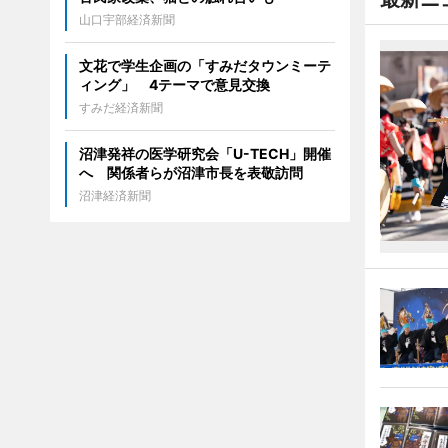
山口宇部経済新聞
文花で学生企画の「すみだタウンミーテ
ィング」 4テーマで意見交換
すみだ経済新聞
沼津発祥の医学研究会「U-TECH」開催
へ 関係者らが沼津市長を表敬訪問
沼津経済新聞