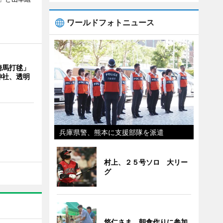
ワールドフォトニュース
騎馬打毬」
神社、透明
兵庫県警、熊本に支援部隊を派遣
村上、２５号ソロ 大リー
グ
悠仁さま、朝食作りに参加