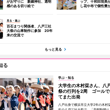
がお守りに 新羅神社、透明
ップ、十和田現美
感のある切り絵で
し花や布で個性豊
見る・遊ぶ
百石まつり関係者、八戸三社
大祭の山車制作に参加 20年
来の交流で
もっと見る
知る
学ぶ・知る
大学生の木村栞さん、八
祭の行列を2周 ゴールで
てまた出発
八戸出身で横浜市立大学2年の木村
年の八戸三社大祭で、「高館駒踊り