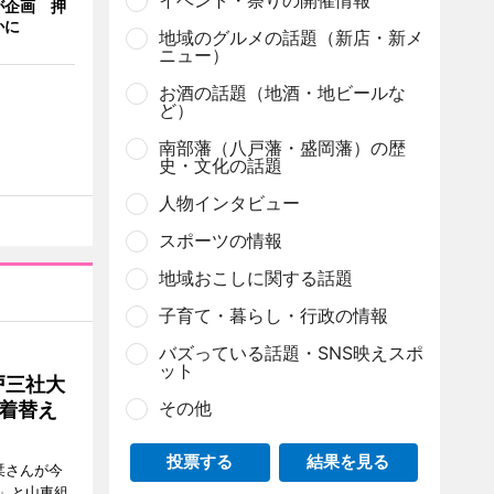
イベント・祭りの開催情報
が企画 押
かに
地域のグルメの話題（新店・新メ
ニュー）
お酒の話題（地酒・地ビールな
ど）
南部藩（八戸藩・盛岡藩）の歴
史・文化の話題
人物インタビュー
スポーツの情報
地域おこしに関する話題
子育て・暮らし・行政の情報
バズっている話題・SNS映えスポ
ット
戸三社大
その他
着替え
投票する
結果を見る
栞さんが今
」と山車組