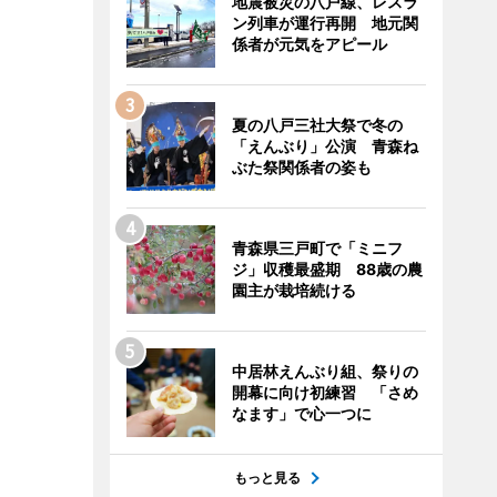
地震被災の八戸線、レスラ
ン列車が運行再開 地元関
係者が元気をアピール
夏の八戸三社大祭で冬の
「えんぶり」公演 青森ね
ぶた祭関係者の姿も
青森県三戸町で「ミニフ
ジ」収穫最盛期 88歳の農
園主が栽培続ける
中居林えんぶり組、祭りの
開幕に向け初練習 「さめ
なます」で心一つに
もっと見る