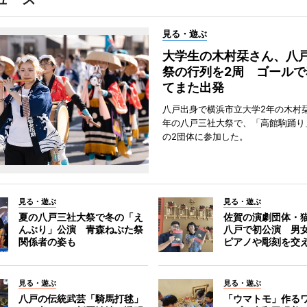
見る・遊ぶ
大学生の木村栞さん、八
祭の行列を2周 ゴールで
てまた出発
八戸出身で横浜市立大学2年の木村
年の八戸三社大祭で、「高館駒踊り
の2団体に参加した。
見る・遊ぶ
見る・遊ぶ
夏の八戸三社大祭で冬の「え
佐賀の演劇団体・
んぶり」公演 青森ねぶた祭
八戸で初公演 男
関係者の姿も
ピアノや彫刻を交
見る・遊ぶ
見る・遊ぶ
八戸の伝統武芸「騎馬打毬」
「ウマトモ」作る