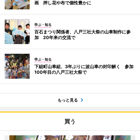
画 押し花や布で個性豊かに
学ぶ・知る
百石まつり関係者、八戸三社大祭の山車制作に参
加 20年来の交流で
学ぶ・知る
下組町山車組、3年ぶりに波山車の封印解く 参加
100年目の八戸三社大祭で
もっと見る
買う