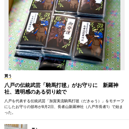
買う
八戸の伝統武芸「騎馬打毬」がお守りに 新羅神
社、透明感のある切り絵で
八戸を代表する伝統武芸「加賀美流騎馬打毬（だきゅう）」をモチーフ
にしたお守りの頒布が8月2日、長者山新羅神社（八戸市長者1）で始ま
った。