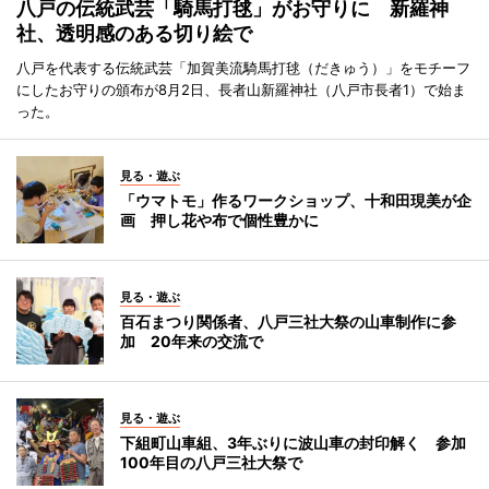
八戸の伝統武芸「騎馬打毬」がお守りに 新羅神
社、透明感のある切り絵で
八戸を代表する伝統武芸「加賀美流騎馬打毬（だきゅう）」をモチーフ
にしたお守りの頒布が8月2日、長者山新羅神社（八戸市長者1）で始ま
った。
見る・遊ぶ
「ウマトモ」作るワークショップ、十和田現美が企
画 押し花や布で個性豊かに
見る・遊ぶ
百石まつり関係者、八戸三社大祭の山車制作に参
加 20年来の交流で
見る・遊ぶ
下組町山車組、3年ぶりに波山車の封印解く 参加
100年目の八戸三社大祭で