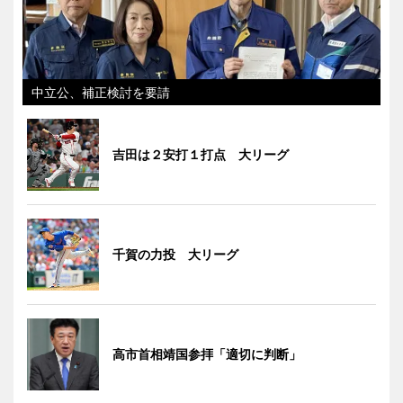
中立公、補正検討を要請
吉田は２安打１打点 大リーグ
千賀の力投 大リーグ
高市首相靖国参拝「適切に判断」