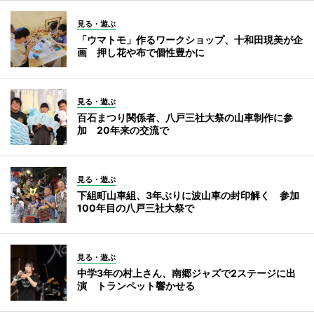
見る・遊ぶ
「ウマトモ」作るワークショップ、十和田現美が企
画 押し花や布で個性豊かに
見る・遊ぶ
百石まつり関係者、八戸三社大祭の山車制作に参
加 20年来の交流で
見る・遊ぶ
下組町山車組、3年ぶりに波山車の封印解く 参加
100年目の八戸三社大祭で
見る・遊ぶ
中学3年の村上さん、南郷ジャズで2ステージに出
演 トランペット響かせる