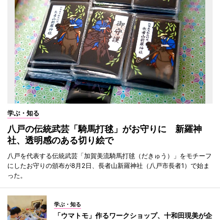
学ぶ・知る
八戸の伝統武芸「騎馬打毬」がお守りに 新羅神
社、透明感のある切り絵で
八戸を代表する伝統武芸「加賀美流騎馬打毬（だきゅう）」をモチーフ
にしたお守りの頒布が8月2日、長者山新羅神社（八戸市長者1）で始ま
った。
学ぶ・知る
「ウマトモ」作るワークショップ、十和田現美が企