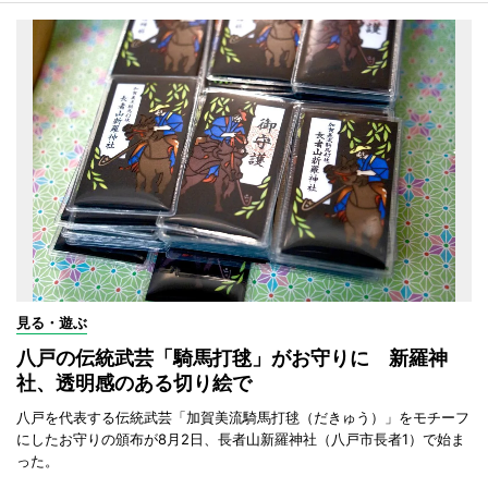
見る・遊ぶ
八戸の伝統武芸「騎馬打毬」がお守りに 新羅神
社、透明感のある切り絵で
八戸を代表する伝統武芸「加賀美流騎馬打毬（だきゅう）」をモチーフ
にしたお守りの頒布が8月2日、長者山新羅神社（八戸市長者1）で始ま
った。