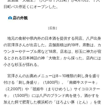
日町バス停近くにオープンした。
店の外観
［広告］
地元の食材や県内外の日本酒を提供する同店。八戸出身
の宮澤淳さんが出店した。店舗面積は約19坪。席数は、カ
ウンターやテーブル席など18席。店名は、杉玉に神力が宿
るとされる日本神話の神「大物主」から採った。店内には
小さな杉玉が揺れる。
宮澤さんのお薦めメニューは8～10種類の刺し身を盛り
付ける「刺し身盛り」（1,800円）。「南郷牛ステーキ」
（2,200円）や「毬姫牛（まりひめうし）サイコロステー
キ」（1,500円）には八戸のブランド肉を使う。酒かすを
加えた餌で肥育した横浜町の「ほろよい豚（とん）」を使