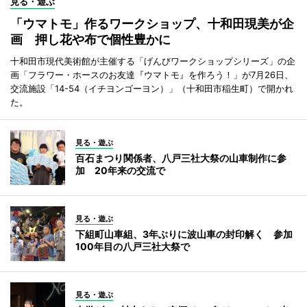
見る・遊ぶ
「ウマトモ」作るワークショップ、十和田現美が企
画 押し花や布で個性豊かに
十和田市現代美術館が主催する「げんびワークショップシリーズ」の企
画「フラワー・ホースのお友達『ウマトモ』を作ろう！」が7月26日、
交流施設「14-54（イチヨンゴーヨン）」（十和田市稲生町）で開かれ
た。
見る・遊ぶ
百石まつり関係者、八戸三社大祭の山車制作に参
加 20年来の交流で
見る・遊ぶ
下組町山車組、3年ぶりに波山車の封印解く 参加
100年目の八戸三社大祭で
見る・遊ぶ