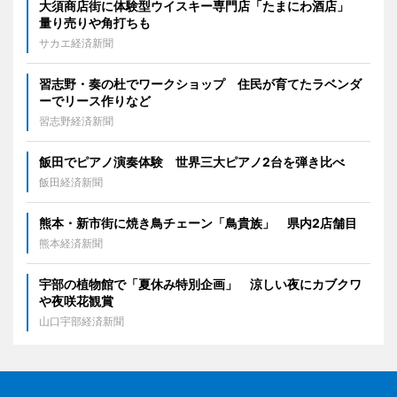
大須商店街に体験型ウイスキー専門店「たまにわ酒店」
量り売りや角打ちも
サカエ経済新聞
習志野・奏の杜でワークショップ 住民が育てたラベンダ
ーでリース作りなど
習志野経済新聞
飯田でピアノ演奏体験 世界三大ピアノ2台を弾き比べ
飯田経済新聞
熊本・新市街に焼き鳥チェーン「鳥貴族」 県内2店舗目
熊本経済新聞
宇部の植物館で「夏休み特別企画」 涼しい夜にカブクワ
や夜咲花観賞
山口宇部経済新聞