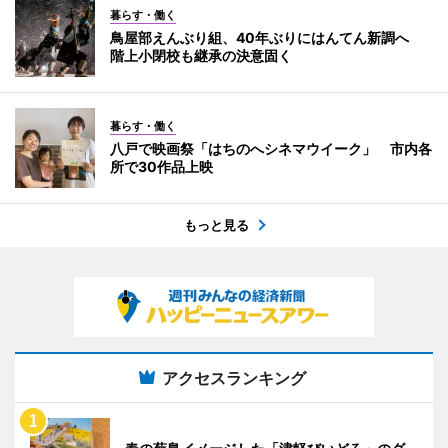
暮らす・働く
鳥屋部えんぶり組、40年ぶりにはんてん新調へ
階上小閉校も継承の決意固く
暮らす・働く
八戸で映画祭「はちのへシネマウイーク」 市内各
所で30作品上映
もっと見る
アクセスランキング