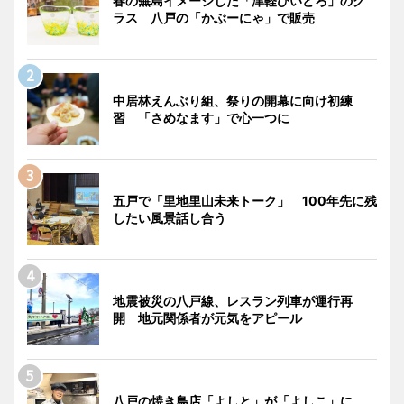
春の蕪島イメージした「津軽びいどろ」のグ
ラス 八戸の「かぶーにゃ」で販売
中居林えんぶり組、祭りの開幕に向け初練
習 「さめなます」で心一つに
五戸で「里地里山未来トーク」 100年先に残
したい風景話し合う
地震被災の八戸線、レスラン列車が運行再
開 地元関係者が元気をアピール
八戸の焼き鳥店「よしと」が「よしこ」に