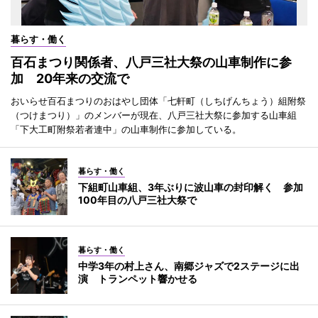
暮らす・働く
百石まつり関係者、八戸三社大祭の山車制作に参
加 20年来の交流で
おいらせ百石まつりのおはやし団体「七軒町（しちげんちょう）組附祭
（つけまつり）」のメンバーが現在、八戸三社大祭に参加する山車組
「下大工町附祭若者連中」の山車制作に参加している。
暮らす・働く
下組町山車組、3年ぶりに波山車の封印解く 参加
100年目の八戸三社大祭で
暮らす・働く
中学3年の村上さん、南郷ジャズで2ステージに出
演 トランペット響かせる