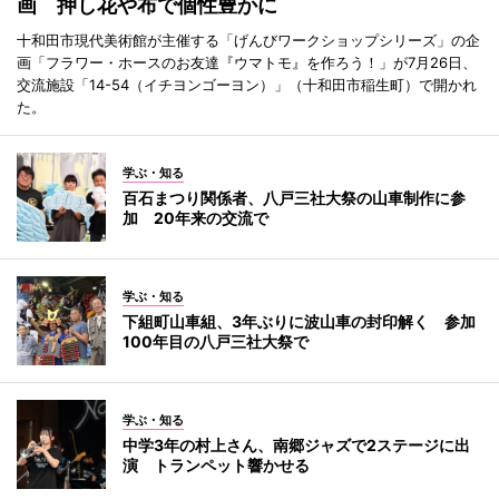
画 押し花や布で個性豊かに
十和田市現代美術館が主催する「げんびワークショップシリーズ」の企
画「フラワー・ホースのお友達『ウマトモ』を作ろう！」が7月26日、
交流施設「14-54（イチヨンゴーヨン）」（十和田市稲生町）で開かれ
た。
学ぶ・知る
百石まつり関係者、八戸三社大祭の山車制作に参
加 20年来の交流で
学ぶ・知る
下組町山車組、3年ぶりに波山車の封印解く 参加
100年目の八戸三社大祭で
学ぶ・知る
中学3年の村上さん、南郷ジャズで2ステージに出
演 トランペット響かせる