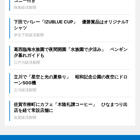
コニー付き
熱海経済新聞
下田でバレー「IZUBLUE CUP」 優勝賞品はオリジナルT
シャツ
伊豆下田経済新聞
葛西臨海水族園で夜間開園「水族園で夕涼み」 ペンギン
夕暮れガイドも
江戸川経済新聞
立川で「星空と光の夏祭り」 昭和記念公園の夜空にドロ
ーン500機
立川経済新聞
佐賀市柳町にカフェ「木陰礼讃コーヒー」 ひなまつり出
店を経て常設店舗に
佐賀経済新聞