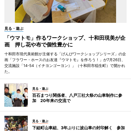
見る・遊ぶ
「ウマトモ」作るワークショップ、十和田現美が企
画 押し花や布で個性豊かに
十和田市現代美術館が主催する「げんびワークショップシリーズ」の企
画「フラワー・ホースのお友達『ウマトモ』を作ろう！」が7月26日、
交流施設「14-54（イチヨンゴーヨン）」（十和田市稲生町）で開かれ
た。
見る・遊ぶ
百石まつり関係者、八戸三社大祭の山車制作に参
加 20年来の交流で
見る・遊ぶ
下組町山車組、3年ぶりに波山車の封印解く 参加