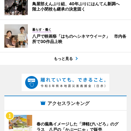
鳥屋部えんぶり組、40年ぶりにはんてん新調へ
階上小閉校も継承の決意固く
暮らす・働く
八戸で映画祭「はちのへシネマウイーク」 市内各
所で30作品上映
もっと見る
アクセスランキング
春の蕪島イメージした「津軽びいどろ」のグ
ラス 八戸の「かぶーにゃ」で販売