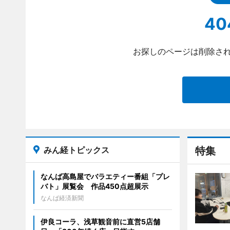
40
お探しのページは削除され
みん経トピックス
特集
なんば高島屋でバラエティー番組「プレ
バト」展覧会 作品450点超展示
なんば経済新聞
伊良コーラ、浅草観音前に直営5店舗