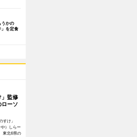
もうかの
牛」を定食
け」監修
のローソ
のすけ」
ひや）しらー
、東北6県の