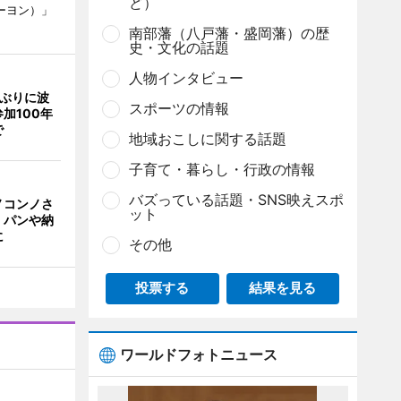
ど）
ーヨン）」
南部藩（八戸藩・盛岡藩）の歴
史・文化の話題
人物インタビュー
年ぶりに波
スポーツの情報
加100年
で
地域おこしに関する話題
子育て・暮らし・行政の情報
バズっている話題・SNS映えスポ
ノコンノさ
ット
 パンや納
に
その他
投票する
結果を見る
ワールドフォトニュース