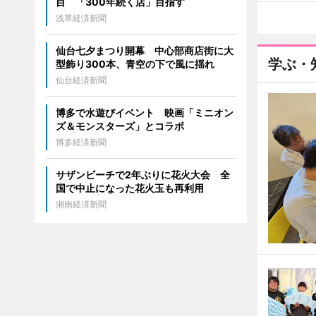
目 「300年続く店」目指す
浅草経済新聞
仙台七夕まつり開幕 中心部商店街に大
学ぶ・
型飾り300本、青空の下で風に揺れ
仙台経済新聞
博多で水遊びイベント 映画「ミニオン
ズ＆モンスターズ」とコラボ
博多経済新聞
サザンビーチで2年ぶりに花火大会 全
国で中止になった花火玉も再利用
湘南経済新聞