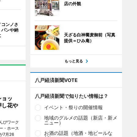
店の外観
ノコンノさ
 パンや納
天ざる白神蕎麦御前（写真
に
提供＝ひみ庵）
もっと見る
八戸経済新聞VOTE
八戸経済新聞で知りたい情報は？
ショッ
押し花や
イベント・祭りの開催情報
地域のグルメの話題（新店・新メ
んびワーク
ニュー）
ー・ホース
お酒の話題（地酒・地ビールな
7月26