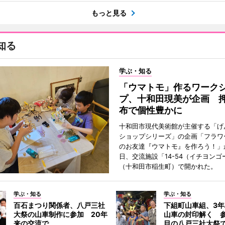
もっと見る
知る
学ぶ・知る
「ウマトモ」作るワーク
プ、十和田現美が企画 
布で個性豊かに
十和田市現代美術館が主催する「げ
ショップシリーズ」の企画「フラワ
のお友達『ウマトモ』を作ろう！」が
日、交流施設「14-54（イチヨンゴ
（十和田市稲生町）で開かれた。
学ぶ・知る
学ぶ・知る
百石まつり関係者、八戸三社
下組町山車組、3
大祭の山車制作に参加 20年
山車の封印解く 参
来の交流で
目の八戸三社大祭