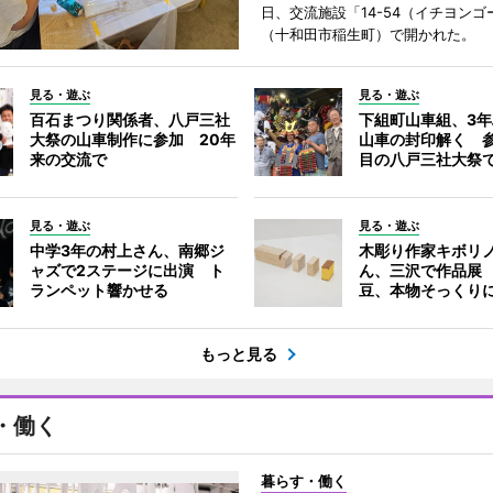
日、交流施設「14-54（イチヨンゴ
（十和田市稲生町）で開かれた。
見る・遊ぶ
見る・遊ぶ
百石まつり関係者、八戸三社
下組町山車組、3
大祭の山車制作に参加 20年
山車の封印解く 参
来の交流で
目の八戸三社大祭
見る・遊ぶ
見る・遊ぶ
中学3年の村上さん、南郷ジ
木彫り作家キボリ
ャズで2ステージに出演 ト
ん、三沢で作品展
ランペット響かせる
豆、本物そっくり
もっと見る
・働く
暮らす・働く