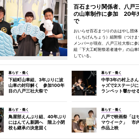
百石まつり関係者、八戸
の山車制作に参加 20年
で
おいらせ百石まつりのおはやし団体
（しちげんちょう）組附祭（つけま
メンバーが現在、八戸三社大祭に参
組「下大工町附祭若者連中」の山車
している。
暮らす・働く
暮らす・働く
下組町山車組、3年ぶりに波
中学3年の村上さ
山車の封印解く 参加100年
ャズで2ステージ
目の八戸三社大祭で
ランペット響かせ
暮らす・働く
暮らす・働く
鳥屋部えんぶり組、40年ぶり
八戸で映画祭「は
にはんてん新調へ 階上小閉
マウイーク」 市内
校も継承の決意固く
作品上映