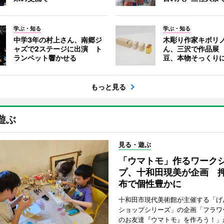
学ぶ・知る
学ぶ・知る
中学3年の村上さん、南郷ジ
木彫り作家キボリ
ャズで2ステージに出演 ト
ん、三沢で作品展
ランペット響かせる
豆、本物そっくり
もっと見る
遊ぶ
見る・遊ぶ
「ウマトモ」作るワーク
プ、十和田現美が企画 
布で個性豊かに
十和田市現代美術館が主催する「げ
ショップシリーズ」の企画「フラワ
のお友達『ウマトモ』を作ろう！」が