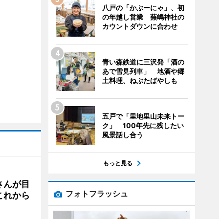
八戸の「かぶーにゃ」、初
の年越し営業 蕪嶋神社の
カウントダウンに合わせ
青い森鉄道に三沢発「酒の
あで雪見列車」 地酒や郷
土料理、ねぶたばやしも
五戸で「里地里山未来トー
ク」 100年先に残したい
風景話し合う
もっと見る
さんが目
フォトフラッシュ
これから