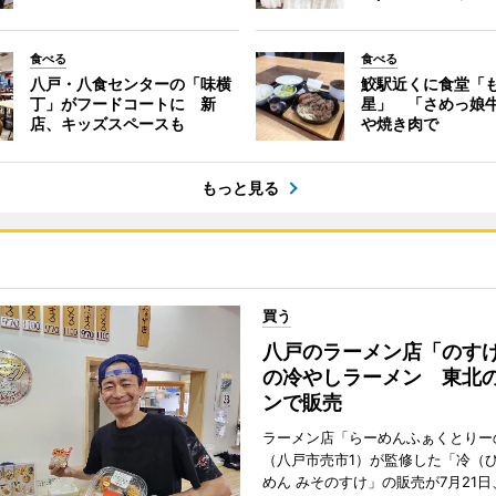
食べる
食べる
八戸・八食センターの「味横
鮫駅近くに食堂「
丁」がフードコートに 新
星」 「さめっ娘
店、キッズスペースも
や焼き肉で
もっと見る
買う
八戸のラーメン店「のす
の冷やしラーメン 東北
ンで販売
ラーメン店「らーめんふぁくとりー
（八戸市売市1）が監修した「冷（
めん みそのすけ」の販売が7月21日