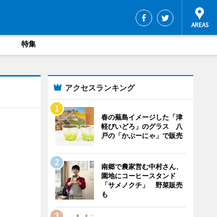
特集
アクセスランキング
春の蕪島イメージした「津
軽びいどろ」のグラス 八
戸の「かぶーにゃ」で販売
南郷で農家営む中村さん、
園地にコーヒースタンド
「サメノクチ」 野菜販売
も