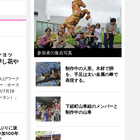
参加者の集合写真
ショッ
押し花や
制作中の人形。木材で胴
を、手足は太い金属の棒で
んびワーク
表現する。
ー・ホース
7月26
ーヨン）」
下組町山車組のメンバーと
制作中の山車
年ぶりに波
加100年
で