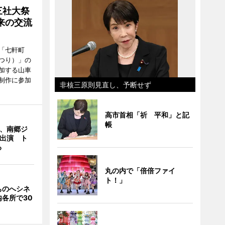
三社大祭
来の交流
「七軒町
つり）」の
加する山車
制作に参加
非核三原則見直し、予断せず
高市首相「祈 平和」と記
帳
ん、南郷ジ
に出演 ト
る
丸の内で「倍倍ファイ
ト！」
ちのへシネ
各所で30