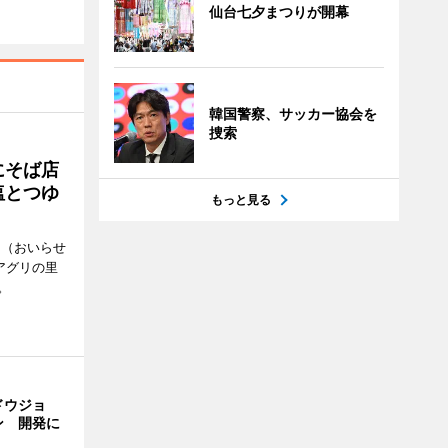
仙台七夕まつりが開幕
韓国警察、サッカー協会を
捜索
にそば店
塩とつゆ
もっと見る
」（おいらせ
アグリの里
。
ドウジョ
ン 開発に