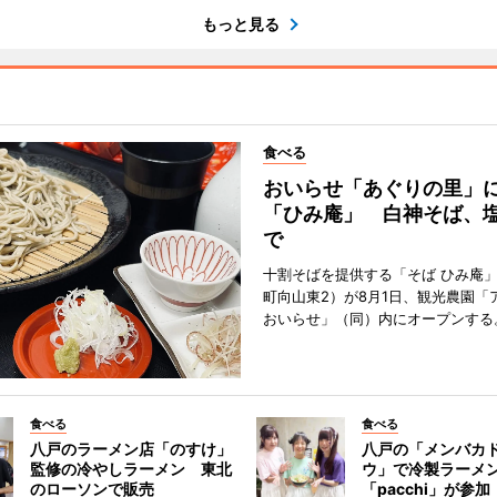
もっと見る
食べる
おいらせ「あぐりの里」
「ひみ庵」 白神そば、
で
十割そばを提供する「そば ひみ庵
町向山東2）が8月1日、観光農園「
おいらせ」（同）内にオープンする
食べる
食べる
八戸のラーメン店「のすけ」
八戸の「メンバカ
監修の冷やしラーメン 東北
ウ」で冷製ラーメ
のローソンで販売
「pacchi」が参加