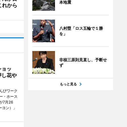
本地震
これから
八村塁「ロス五輪で１勝
を」
非核三原則見直し、予断せ
ず
ショッ
押し花や
もっと見る
んびワーク
ー・ホース
7月26
ーヨン）」