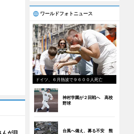
ワールドフォトニュース
ドイツ、６月熱波で９６００人死亡
神村学園が２回戦へ 高校
野球
台風へ備え、募る不安 熊
さんが目