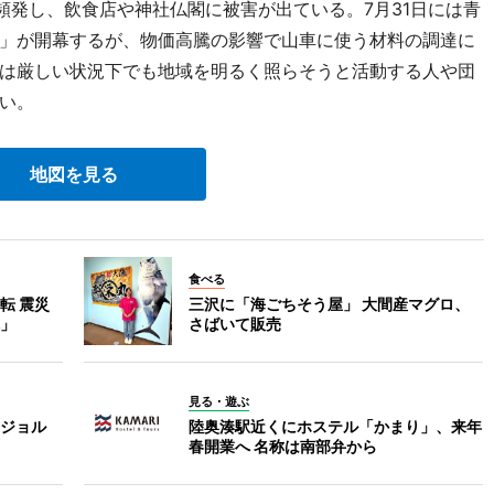
頻発し、飲食店や神社仏閣に被害が出ている。7月31日には青
」が開幕するが、物価高騰の影響で山車に使う材料の調達に
は厳しい状況下でも地域を明るく照らそうと活動する人や団
い。
地図を見る
食べる
転 震災
三沢に「海ごちそう屋」 大間産マグロ、
」
さばいて販売
見る・遊ぶ
ジョル
陸奥湊駅近くにホステル「かまり」、来年
春開業へ 名称は南部弁から