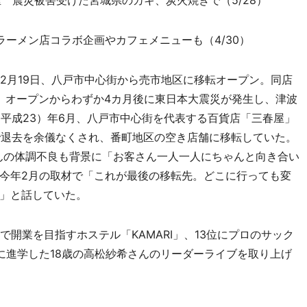
 震災被害受けた宮城県のカキ、炭火焼きで（5/28）
ラーメン店コラボ企画やカフェメニューも（4/30）
2月19日、八戸市中心街から売市地区に移転オープン。同店
業。オープンからわずか4カ月後に東日本大震災が発生し、津波
（平成23）年6月、八戸市中心街を代表する百貨店「三春屋」
店で退去を余儀なくされ、番町地区の空き店舗に移転していた。
さんの体調不良も背景に「お客さん一人一人にちゃんと向き合い
今年2月の取材で「これが最後の移転先。どこに行っても変
」と話していた。
開業を目指すホステル「KAMARI」、13位にプロのサック
に進学した18歳の高松紗希さんのリーダーライブを取り上げ