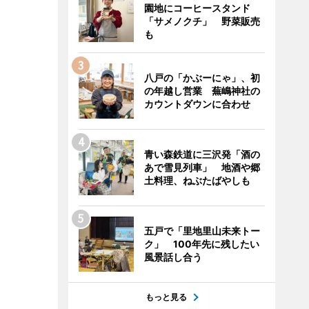
園地にコーヒースタンド
「サメノクチ」 野菜販売
も
八戸の「かぶーにゃ」、初
の年越し営業 蕪嶋神社の
カウントダウンに合わせ
青い森鉄道に三沢発「酒の
あで雪見列車」 地酒や郷
土料理、ねぶたばやしも
五戸で「里地里山未来トー
ク」 100年先に残したい
風景話し合う
もっと見る