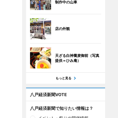
制作中の山車
店の外観
天ざる白神蕎麦御前（写真
提供＝ひみ庵）
もっと見る
八戸経済新聞VOTE
八戸経済新聞で知りたい情報は？