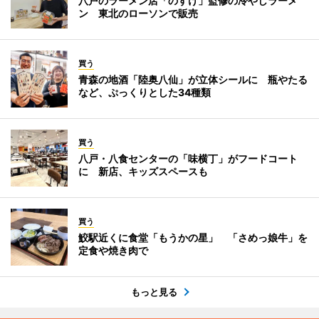
八戸のラーメン店「のすけ」監修の冷やしラーメ
ン 東北のローソンで販売
買う
青森の地酒「陸奥八仙」が立体シールに 瓶やたる
など、ぷっくりとした34種類
買う
八戸・八食センターの「味横丁」がフードコート
に 新店、キッズスペースも
買う
鮫駅近くに食堂「もうかの星」 「さめっ娘牛」を
定食や焼き肉で
もっと見る