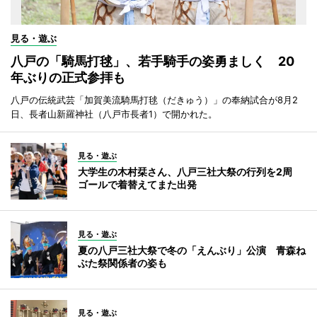
見る・遊ぶ
八戸の「騎馬打毬」、若手騎手の姿勇ましく 20
年ぶりの正式参拝も
八戸の伝統武芸「加賀美流騎馬打毬（だきゅう）」の奉納試合が8月2
日、長者山新羅神社（八戸市長者1）で開かれた。
見る・遊ぶ
大学生の木村栞さん、八戸三社大祭の行列を2周
ゴールで着替えてまた出発
見る・遊ぶ
夏の八戸三社大祭で冬の「えんぶり」公演 青森ね
ぶた祭関係者の姿も
見る・遊ぶ