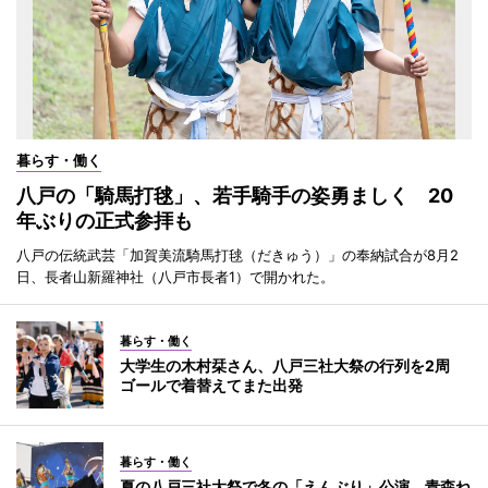
暮らす・働く
八戸の「騎馬打毬」、若手騎手の姿勇ましく 20
年ぶりの正式参拝も
八戸の伝統武芸「加賀美流騎馬打毬（だきゅう）」の奉納試合が8月2
日、長者山新羅神社（八戸市長者1）で開かれた。
暮らす・働く
大学生の木村栞さん、八戸三社大祭の行列を2周
ゴールで着替えてまた出発
暮らす・働く
夏の八戸三社大祭で冬の「えんぶり」公演 青森ね