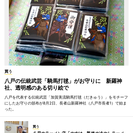
買う
八戸の伝統武芸「騎馬打毬」がお守りに 新羅神
社、透明感のある切り絵で
八戸を代表する伝統武芸「加賀美流騎馬打毬（だきゅう）」をモチーフ
にしたお守りの頒布が8月2日、長者山新羅神社（八戸市長者1）で始ま
った。
買う