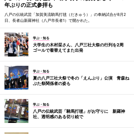
年ぶりの正式参拝も
八戸の伝統武芸「加賀美流騎馬打毬（だきゅう）」の奉納試合が8月2
日、長者山新羅神社（八戸市長者1）で開かれた。
学ぶ・知る
大学生の木村栞さん、八戸三社大祭の行列を2周
ゴールで着替えてまた出発
学ぶ・知る
夏の八戸三社大祭で冬の「えんぶり」公演 青森ね
ぶた祭関係者の姿も
学ぶ・知る
八戸の伝統武芸「騎馬打毬」がお守りに 新羅神
社、透明感のある切り絵で