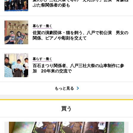
ぶた祭関係者の姿も
暮らす・働く
佐賀の演劇団体・猫を飼う、八戸で初公演 男女の
関係、ピアノや彫刻を交えて
暮らす・働く
百石まつり関係者、八戸三社大祭の山車制作に参
加 20年来の交流で
もっと見る
買う