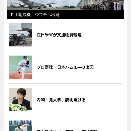
Ｐ１哨戒機、ジブチへ出発
在日米軍が支援物資輸送
プロ野球・日本ハム１―０楽天
内閣・党人事、説明避ける