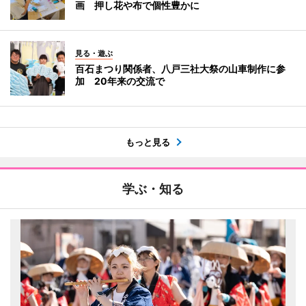
画 押し花や布で個性豊かに
見る・遊ぶ
百石まつり関係者、八戸三社大祭の山車制作に参
加 20年来の交流で
もっと見る
学ぶ・知る