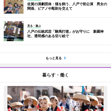
佐賀の演劇団体・猫を飼う、八戸で初公演 男女の
関係、ピアノや彫刻を交えて
見る・遊ぶ
八戸の伝統武芸「騎馬打毬」がお守りに 新羅神
社、透明感のある切り絵で
もっと見る
暮らす・働く