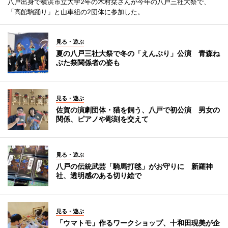
八戸出身で横浜市立大学2年の木村栞さんが今年の八戸三社大祭で、
「高館駒踊り」と山車組の2団体に参加した。
見る・遊ぶ
夏の八戸三社大祭で冬の「えんぶり」公演 青森ね
ぶた祭関係者の姿も
見る・遊ぶ
佐賀の演劇団体・猫を飼う、八戸で初公演 男女の
関係、ピアノや彫刻を交えて
見る・遊ぶ
八戸の伝統武芸「騎馬打毬」がお守りに 新羅神
社、透明感のある切り絵で
見る・遊ぶ
「ウマトモ」作るワークショップ、十和田現美が企