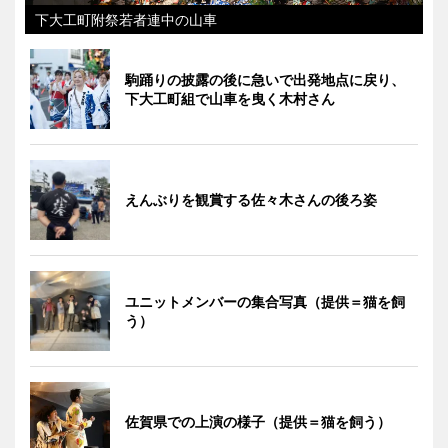
下大工町附祭若者連中の山車
駒踊りの披露の後に急いで出発地点に戻り、
下大工町組で山車を曳く木村さん
えんぶりを観賞する佐々木さんの後ろ姿
ユニットメンバーの集合写真（提供＝猫を飼
う）
佐賀県での上演の様子（提供＝猫を飼う）