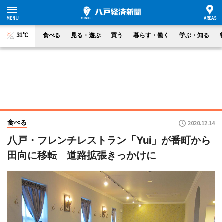
31°C
食べる
見る・遊ぶ
買う
暮らす・働く
学ぶ・知る
食べる
2020.12.14
八戸・フレンチレストラン「Yui」が番町から
田向に移転 道路拡張きっかけに