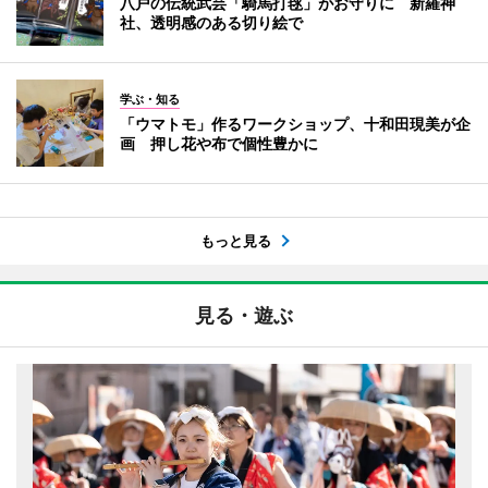
八戸の伝統武芸「騎馬打毬」がお守りに 新羅神
社、透明感のある切り絵で
学ぶ・知る
「ウマトモ」作るワークショップ、十和田現美が企
画 押し花や布で個性豊かに
もっと見る
見る・遊ぶ