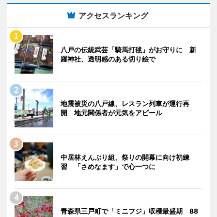
アクセスランキング
八戸の伝統武芸「騎馬打毬」がお守りに 新
羅神社、透明感のある切り絵で
地震被災の八戸線、レスラン列車が運行再
開 地元関係者が元気をアピール
中居林えんぶり組、祭りの開幕に向け初練
習 「さめなます」で心一つに
青森県三戸町で「ミニフジ」収穫最盛期 88