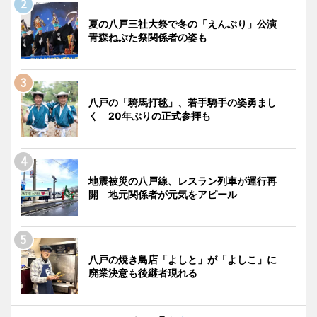
夏の八戸三社大祭で冬の「えんぶり」公演
青森ねぶた祭関係者の姿も
八戸の「騎馬打毬」、若手騎手の姿勇まし
く 20年ぶりの正式参拝も
地震被災の八戸線、レスラン列車が運行再
開 地元関係者が元気をアピール
八戸の焼き鳥店「よしと」が「よしこ」に
廃業決意も後継者現れる