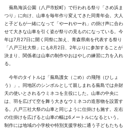
蕪島海浜公園（八戸市鮫町）で行われる祭り「さめ浜ま
つり」に向け、山車を毎年作り変えてきた同青年会。大人
と子どもが一緒になって「やーれやーれ」の掛け声に合わ
せて大きな山車を引く姿が祭りの見ものになっている。今
年は7月27日に開く同祭に加え、青森県南を代表する祭り
「八戸三社大祭」にも8月2日、2年ぶりに参加することが
決まり、関係者は山車の制作やおはやしの練習に力を入れ
る。
今年のタイトルは「蕪島護女（ごめ）の飛翔（ひしょ
う）」。同地区のシンボルとして親しまれる蕪島では弁財
天の使いとされるウミネコを主役にした。山車の中央に
は、羽を広げて空を舞う大きなウミネコの造形物を設置す
る。八戸三社大祭の山車と同じように仕掛けも施す。左右
の仕掛けを広げると山車の幅は6メートルになるという。
制作には地域の小学校や特別支援学校に通う子どもたちも