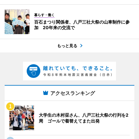
暮らす・働く
百石まつり関係者、八戸三社大祭の山車制作に参
加 20年来の交流で
もっと見る
アクセスランキング
大学生の木村栞さん、八戸三社大祭の行列を2
周 ゴールで着替えてまた出発