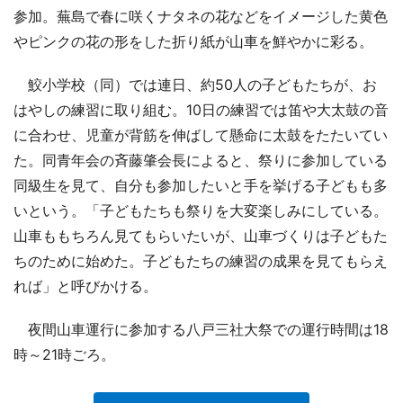
参加。蕪島で春に咲くナタネの花などをイメージした黄色
やピンクの花の形をした折り紙が山車を鮮やかに彩る。
鮫小学校（同）では連日、約50人の子どもたちが、お
はやしの練習に取り組む。10日の練習では笛や大太鼓の音
に合わせ、児童が背筋を伸ばして懸命に太鼓をたたいてい
た。同青年会の斉藤肇会長によると、祭りに参加している
同級生を見て、自分も参加したいと手を挙げる子どもも多
いという。「子どもたちも祭りを大変楽しみにしている。
山車ももちろん見てもらいたいが、山車づくりは子どもた
ちのために始めた。子どもたちの練習の成果を見てもらえ
れば」と呼びかける。
夜間山車運行に参加する八戸三社大祭での運行時間は18
時～21時ごろ。