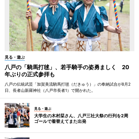
見る・遊ぶ
八戸の「騎馬打毬」、若手騎手の姿勇ましく 20
年ぶりの正式参拝も
八戸の伝統武芸「加賀美流騎馬打毬（だきゅう）」の奉納試合が8月2
日、長者山新羅神社（八戸市長者1）で開かれた。
見る・遊ぶ
大学生の木村栞さん、八戸三社大祭の行列を2周
ゴールで着替えてまた出発