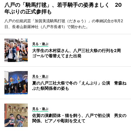
八戸の「騎馬打毬」、若手騎手の姿勇ましく 20
年ぶりの正式参拝も
八戸の伝統武芸「加賀美流騎馬打毬（だきゅう）」の奉納試合が8月2
日、長者山新羅神社（八戸市長者1）で開かれた。
見る・遊ぶ
大学生の木村栞さん、八戸三社大祭の行列を2周
ゴールで着替えてまた出発
見る・遊ぶ
夏の八戸三社大祭で冬の「えんぶり」公演 青森ね
ぶた祭関係者の姿も
見る・遊ぶ
佐賀の演劇団体・猫を飼う、八戸で初公演 男女の
関係、ピアノや彫刻を交えて