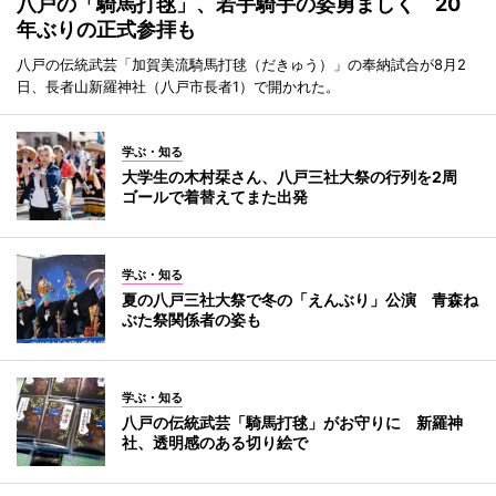
八戸の「騎馬打毬」、若手騎手の姿勇ましく 20
年ぶりの正式参拝も
八戸の伝統武芸「加賀美流騎馬打毬（だきゅう）」の奉納試合が8月2
日、長者山新羅神社（八戸市長者1）で開かれた。
学ぶ・知る
大学生の木村栞さん、八戸三社大祭の行列を2周
ゴールで着替えてまた出発
学ぶ・知る
夏の八戸三社大祭で冬の「えんぶり」公演 青森ね
ぶた祭関係者の姿も
学ぶ・知る
八戸の伝統武芸「騎馬打毬」がお守りに 新羅神
社、透明感のある切り絵で