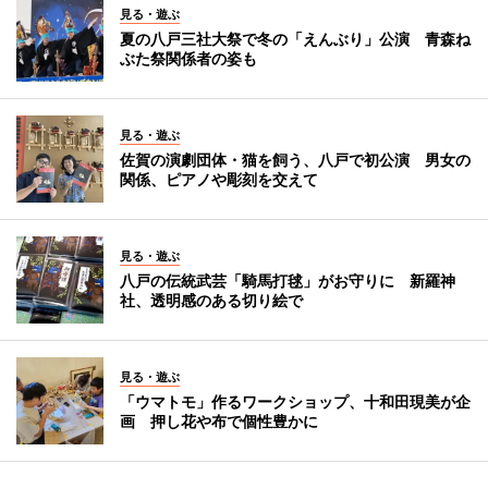
見る・遊ぶ
夏の八戸三社大祭で冬の「えんぶり」公演 青森ね
ぶた祭関係者の姿も
見る・遊ぶ
佐賀の演劇団体・猫を飼う、八戸で初公演 男女の
関係、ピアノや彫刻を交えて
見る・遊ぶ
八戸の伝統武芸「騎馬打毬」がお守りに 新羅神
社、透明感のある切り絵で
見る・遊ぶ
「ウマトモ」作るワークショップ、十和田現美が企
画 押し花や布で個性豊かに