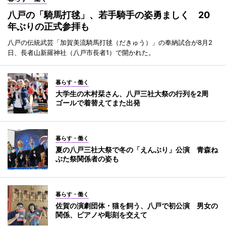
八戸の「騎馬打毬」、若手騎手の姿勇ましく 20
年ぶりの正式参拝も
八戸の伝統武芸「加賀美流騎馬打毬（だきゅう）」の奉納試合が8月2
日、長者山新羅神社（八戸市長者1）で開かれた。
暮らす・働く
大学生の木村栞さん、八戸三社大祭の行列を2周
ゴールで着替えてまた出発
暮らす・働く
夏の八戸三社大祭で冬の「えんぶり」公演 青森ね
ぶた祭関係者の姿も
暮らす・働く
佐賀の演劇団体・猫を飼う、八戸で初公演 男女の
関係、ピアノや彫刻を交えて