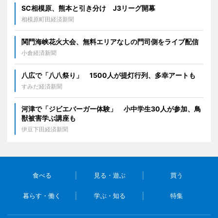
SC相模原、熊本と引き分け J3リーグ開幕
相模原町田経済新聞
関門海峡花火大会、無料エリアなしの門司側をライブ配信
小倉経済新聞
八広で「八八祭り」 1500人が提灯行列、多幸アートも
すみだ経済新聞
河津で「ジビエバーガー体験」 小中学生30人が参加、鳥
獣被害学ぶ講座も
伊豆下田経済新聞
食べる
見る・遊ぶ
買う
暮らす・働く
学ぶ・知る
特集