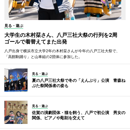
見る・遊ぶ
大学生の木村栞さん、八戸三社大祭の行列を2周
ゴールで着替えてまた出発
八戸出身で横浜市立大学2年の木村栞さんが今年の八戸三社大祭で、
「高館駒踊り」と山車組の2団体に参加した。
見る・遊ぶ
夏の八戸三社大祭で冬の「えんぶり」公演 青森ね
ぶた祭関係者の姿も
見る・遊ぶ
佐賀の演劇団体・猫を飼う、八戸で初公演 男女の
関係、ピアノや彫刻を交えて