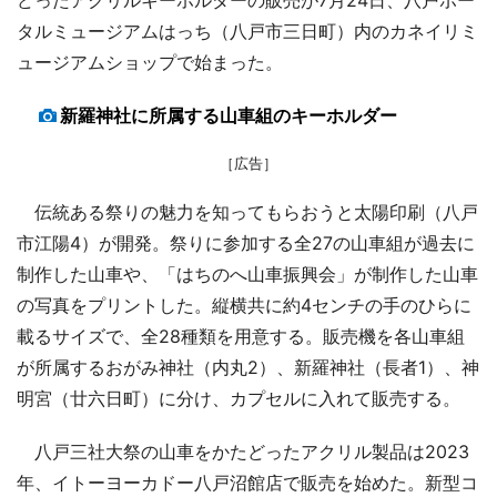
どったアクリルキーホルダーの販売が7月24日、八戸ポー
タルミュージアムはっち（八戸市三日町）内のカネイリミ
ュージアムショップで始まった。
新羅神社に所属する山車組のキーホルダー
［広告］
伝統ある祭りの魅力を知ってもらおうと太陽印刷（八戸
市江陽4）が開発。祭りに参加する全27の山車組が過去に
制作した山車や、「はちのへ山車振興会」が制作した山車
の写真をプリントした。縦横共に約4センチの手のひらに
載るサイズで、全28種類を用意する。販売機を各山車組
が所属するおがみ神社（内丸2）、新羅神社（長者1）、神
明宮（廿六日町）に分け、カプセルに入れて販売する。
八戸三社大祭の山車をかたどったアクリル製品は2023
年、イトーヨーカドー八戸沼館店で販売を始めた。新型コ