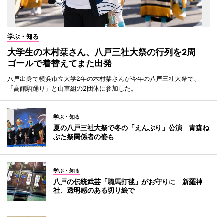
学ぶ・知る
大学生の木村栞さん、八戸三社大祭の行列を2周
ゴールで着替えてまた出発
八戸出身で横浜市立大学2年の木村栞さんが今年の八戸三社大祭で、
「高館駒踊り」と山車組の2団体に参加した。
学ぶ・知る
夏の八戸三社大祭で冬の「えんぶり」公演 青森ね
ぶた祭関係者の姿も
学ぶ・知る
八戸の伝統武芸「騎馬打毬」がお守りに 新羅神
社、透明感のある切り絵で