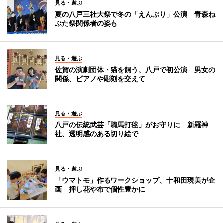
見る・遊ぶ
夏の八戸三社大祭で冬の「えんぶり」公演 青森ね
ぶた祭関係者の姿も
見る・遊ぶ
佐賀の演劇団体・猫を飼う、八戸で初公演 男女の
関係、ピアノや彫刻を交えて
見る・遊ぶ
八戸の伝統武芸「騎馬打毬」がお守りに 新羅神
社、透明感のある切り絵で
見る・遊ぶ
「ウマトモ」作るワークショップ、十和田現美が企
画 押し花や布で個性豊かに