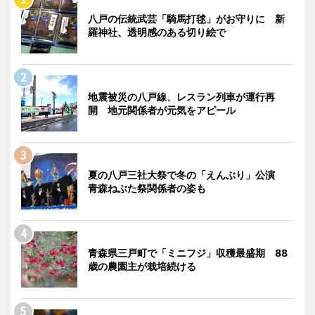
八戸の伝統武芸「騎馬打毬」がお守りに 新
羅神社、透明感のある切り絵で
地震被災の八戸線、レスラン列車が運行再
開 地元関係者が元気をアピール
夏の八戸三社大祭で冬の「えんぶり」公演
青森ねぶた祭関係者の姿も
青森県三戸町で「ミニフジ」収穫最盛期 88
歳の農園主が栽培続ける