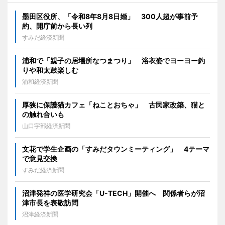
墨田区役所、「令和8年8月8日婚」 300人超が事前予
約、開庁前から長い列
すみだ経済新聞
浦和で「親子の居場所なつまつり」 浴衣姿でヨーヨー釣
りや和太鼓楽しむ
浦和経済新聞
厚狭に保護猫カフェ「ねことおちゃ」 古民家改築、猫と
の触れ合いも
山口宇部経済新聞
文花で学生企画の「すみだタウンミーティング」 4テーマ
で意見交換
すみだ経済新聞
沼津発祥の医学研究会「U-TECH」開催へ 関係者らが沼
津市長を表敬訪問
沼津経済新聞