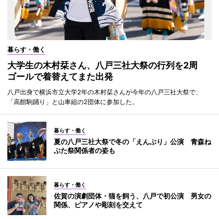
暮らす・働く
大学生の木村栞さん、八戸三社大祭の行列を2周
ゴールで着替えてまた出発
八戸出身で横浜市立大学2年の木村栞さんが今年の八戸三社大祭で、
「高館駒踊り」と山車組の2団体に参加した。
暮らす・働く
夏の八戸三社大祭で冬の「えんぶり」公演 青森ね
ぶた祭関係者の姿も
暮らす・働く
佐賀の演劇団体・猫を飼う、八戸で初公演 男女の
関係、ピアノや彫刻を交えて