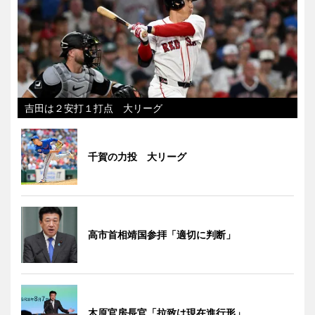
吉田は２安打１打点 大リーグ
千賀の力投 大リーグ
高市首相靖国参拝「適切に判断」
木原官房長官「拉致は現在進行形」