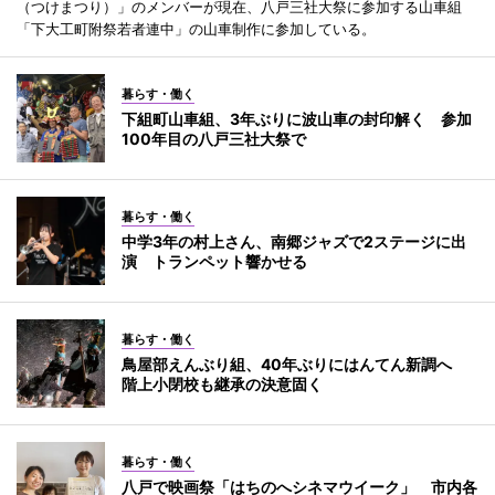
（つけまつり）」のメンバーが現在、八戸三社大祭に参加する山車組
「下大工町附祭若者連中」の山車制作に参加している。
暮らす・働く
下組町山車組、3年ぶりに波山車の封印解く 参加
100年目の八戸三社大祭で
暮らす・働く
中学3年の村上さん、南郷ジャズで2ステージに出
演 トランペット響かせる
暮らす・働く
鳥屋部えんぶり組、40年ぶりにはんてん新調へ
階上小閉校も継承の決意固く
暮らす・働く
八戸で映画祭「はちのへシネマウイーク」 市内各