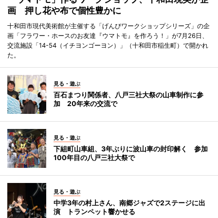
画 押し花や布で個性豊かに
十和田市現代美術館が主催する「げんびワークショップシリーズ」の企
画「フラワー・ホースのお友達『ウマトモ』を作ろう！」が7月26日、
交流施設「14-54（イチヨンゴーヨン）」（十和田市稲生町）で開かれ
た。
見る・遊ぶ
百石まつり関係者、八戸三社大祭の山車制作に参
加 20年来の交流で
見る・遊ぶ
下組町山車組、3年ぶりに波山車の封印解く 参加
100年目の八戸三社大祭で
見る・遊ぶ
中学3年の村上さん、南郷ジャズで2ステージに出
演 トランペット響かせる