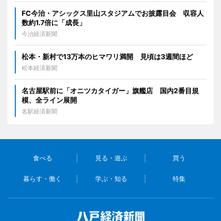
FC今治・アシックス里山スタジアムでお披露目会 収容人
数約1.7倍に「成長」
今治経済新聞
松本・新村で13万本のヒマワリ満開 見頃は3週間ほど
松本経済新聞
名古屋駅前に「オニツカタイガー」旗艦店 国内2番目規
模、全ライン展開
名駅経済新聞
食べる
見る・遊ぶ
買う
暮らす・働く
学ぶ・知る
特集